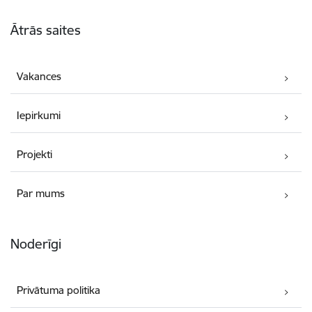
Kājene
Ātrās saites
Vakances
Iepirkumi
Projekti
Par mums
Noderīgi
Privātuma politika