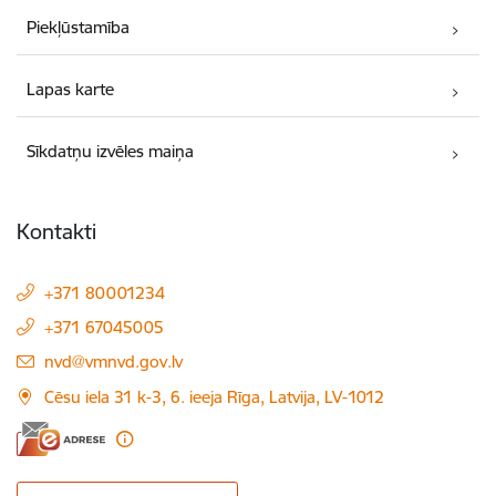
Piekļūstamība
Lapas karte
Sīkdatņu izvēles maiņa
Kontakti
+371 80001234
+371 67045005
E-pasts:
nvd@vmnvd.gov.lv
Cēsu iela 31 k-3, 6. ieeja Rīga, Latvija, LV-1012