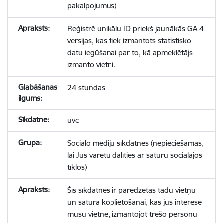
pakalpojumus)
Reģistrē unikālu ID priekš jaunākās GA 4
versijas, kas tiek izmantots statistisko
datu iegūšanai par to, kā apmeklētājs
izmanto vietni.
24 stundas
uvc
Sociālo mediju sīkdatnes (nepieciešamas,
lai Jūs varētu dalīties ar saturu sociālajos
tīklos)
Šīs sīkdatnes ir paredzētas tādu vietņu
un satura koplietošanai, kas jūs interesē
mūsu vietnē, izmantojot trešo personu