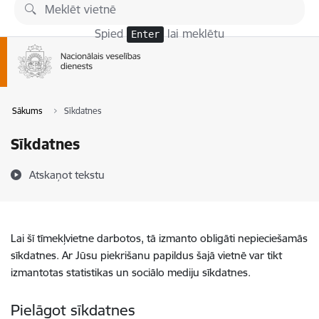
Pāriet uz lapas saturu
Spied
lai meklētu
Enter
Sākums
Sīkdatnes
Sīkdatnes
Atskaņot tekstu
Lai šī tīmekļvietne darbotos, tā izmanto obligāti nepieciešamās
sīkdatnes. Ar Jūsu piekrišanu papildus šajā vietnē var tikt
izmantotas statistikas un sociālo mediju sīkdatnes.
Pielāgot sīkdatnes