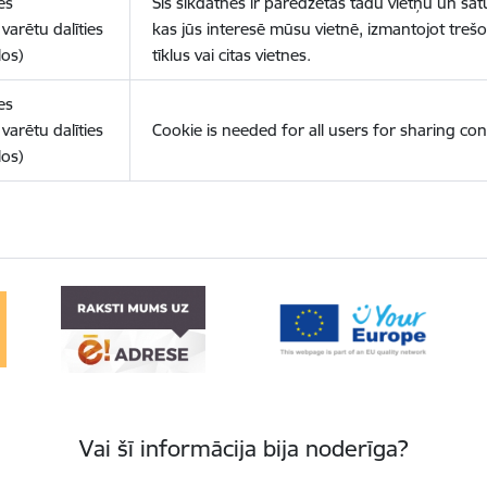
es
Šīs sīkdatnes ir paredzētas tādu vietņu un sat
varētu dalīties
kas jūs interesē mūsu vietnē, izmantojot treš
los)
tīklus vai citas vietnes.
es
varētu dalīties
Cookie is needed for all users for sharing con
los)
Vai šī informācija bija noderīga?