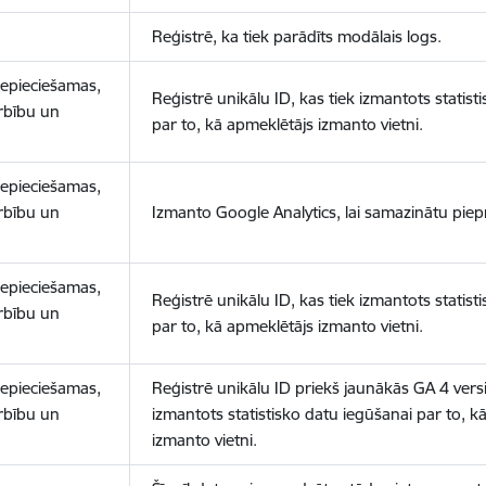
Reģistrē, ka tiek parādīts modālais logs.
nepieciešamas,
Reģistrē unikālu ID, kas tiek izmantots statist
arbību un
par to, kā apmeklētājs izmanto vietni.
nepieciešamas,
arbību un
Izmanto Google Analytics, lai samazinātu piep
nepieciešamas,
Reģistrē unikālu ID, kas tiek izmantots statist
arbību un
par to, kā apmeklētājs izmanto vietni.
nepieciešamas,
Reģistrē unikālu ID priekš jaunākās GA 4 versij
arbību un
izmantots statistisko datu iegūšanai par to, k
izmanto vietni.