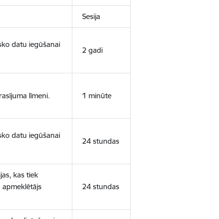
Sesija
isko datu iegūšanai
2 gadi
rasījuma līmeni.
1 minūte
isko datu iegūšanai
24 stundas
as, kas tiek
ā apmeklētājs
24 stundas