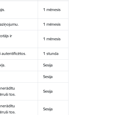
jis.
1 mēnesis
 paziņojumu.
1 mēnesis
otājs ir
1 mēnesis
 autentificētos.
1 stunda
kļa.
Sesija
Sesija
 nerādītu
Sesija
ēruši tos.
 nerādītu
Sesija
ēruši tos.