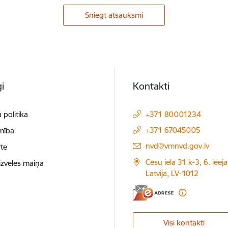
Sniegt atsauksmi
i
Kontakti
 politika
+371 80001234
+371 67045005
mība
E-pasts:
nvd@vmnvd.gov.lv
te
Cēsu iela 31 k-3, 6. ieeja
izvēles maiņa
Latvija, LV-1012
Visi kontakti