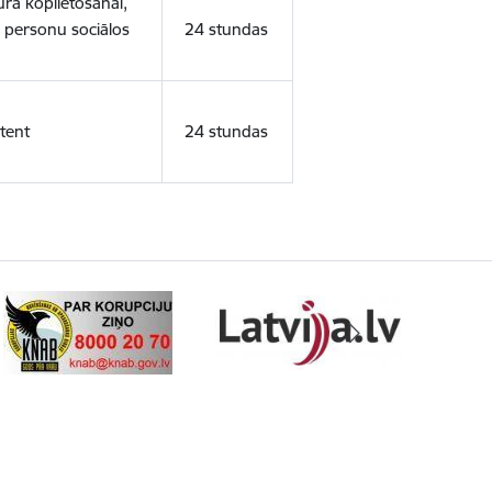
ura koplietošanai,
o personu sociālos
24 stundas
tent
24 stundas