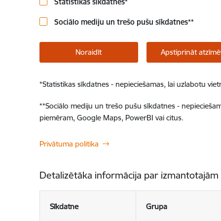
Statistikas sīkdatnes
*
Sociālo mediju un trešo pušu sīkdatnes
**
Noraidīt
Apstiprināt atzīmē
*
Statistikas sīkdatnes - nepieciešamas, lai uzlabotu v
**
Sociālo mediju un trešo pušu sīkdatnes - nepieciešamas
piemēram, Google Maps, PowerBI vai citus.
Privātuma politika
Detalizētāka informācija par izmantotajām
Sīkdatne
Grupa