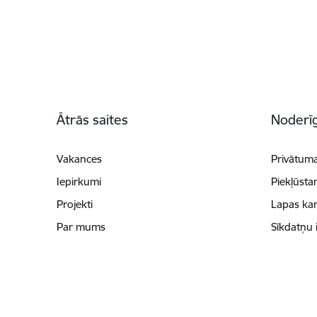
Kājene
Ātrās saites
Noderīg
Vakances
Privātuma
Iepirkumi
Piekļūsta
Projekti
Lapas kar
Par mums
Sīkdatņu 