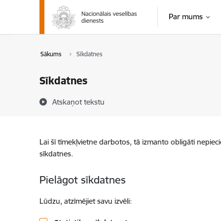
Pāriet uz lapas saturu
Par mums
Sākums
Sīkdatnes
Sīkdatnes
Atskaņot tekstu
Lai šī tīmekļvietne darbotos, tā izmanto obligāti nepiec
sīkdatnes.
Pielāgot sīkdatnes
Lūdzu, atzīmējiet savu izvēli: