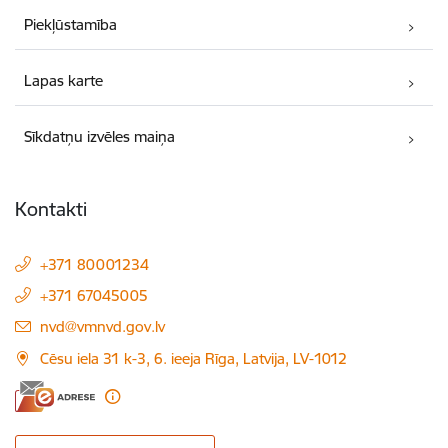
Piekļūstamība
Lapas karte
Sīkdatņu izvēles maiņa
Kontakti
+371 80001234
+371 67045005
E-pasts:
nvd@vmnvd.gov.lv
Cēsu iela 31 k-3, 6. ieeja Rīga, Latvija, LV-1012