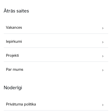
Kājene
Ātrās saites
Vakances
Iepirkumi
Projekti
Par mums
Noderīgi
Privātuma politika