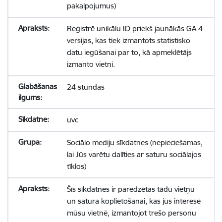
pakalpojumus)
Reģistrē unikālu ID priekš jaunākās GA 4
versijas, kas tiek izmantots statistisko
datu iegūšanai par to, kā apmeklētājs
izmanto vietni.
24 stundas
uvc
Sociālo mediju sīkdatnes (nepieciešamas,
lai Jūs varētu dalīties ar saturu sociālajos
tīklos)
Šīs sīkdatnes ir paredzētas tādu vietņu
un satura koplietošanai, kas jūs interesē
mūsu vietnē, izmantojot trešo personu