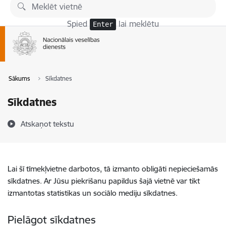
Pāriet uz lapas saturu
Spied
lai meklētu
Enter
Sākums
Sīkdatnes
Sīkdatnes
Atskaņot tekstu
Lai šī tīmekļvietne darbotos, tā izmanto obligāti nepieciešamās
sīkdatnes. Ar Jūsu piekrišanu papildus šajā vietnē var tikt
izmantotas statistikas un sociālo mediju sīkdatnes.
Pielāgot sīkdatnes