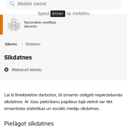
Pāriet uz lapas saturu
Spied
lai meklētu
Enter
Sākums
Sīkdatnes
Sīkdatnes
Atskaņot tekstu
Lai šī tīmekļvietne darbotos, tā izmanto obligāti nepieciešamās
sīkdatnes. Ar Jūsu piekrišanu papildus šajā vietnē var tikt
izmantotas statistikas un sociālo mediju sīkdatnes.
Pielāgot sīkdatnes