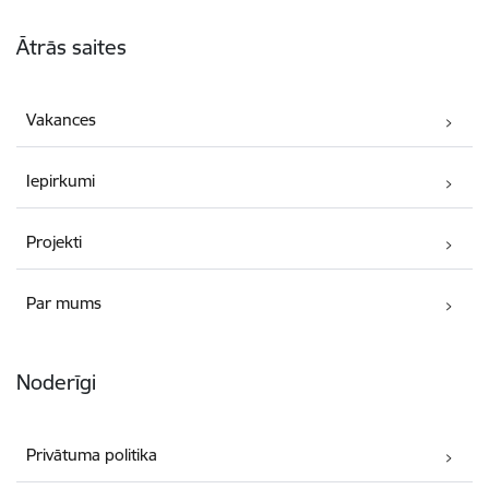
Kājene
Ātrās saites
Vakances
Iepirkumi
Projekti
Par mums
Noderīgi
Privātuma politika