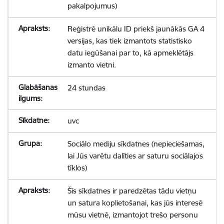
pakalpojumus)
Reģistrē unikālu ID priekš jaunākās GA 4
versijas, kas tiek izmantots statistisko
datu iegūšanai par to, kā apmeklētājs
izmanto vietni.
24 stundas
uvc
Sociālo mediju sīkdatnes (nepieciešamas,
lai Jūs varētu dalīties ar saturu sociālajos
tīklos)
Šīs sīkdatnes ir paredzētas tādu vietņu
un satura koplietošanai, kas jūs interesē
mūsu vietnē, izmantojot trešo personu