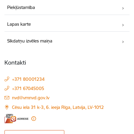
Piekļūstamība
Lapas karte
Sīkdatņu izvēles maiņa
Kontakti
+371 80001234
+371 67045005
E-pasts:
nvd@vmnvd.gov.lv
Cēsu iela 31 k-3, 6. ieeja Rīga, Latvija, LV-1012