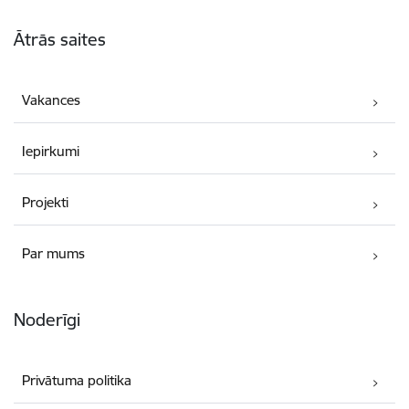
Kājene
Ātrās saites
Vakances
Iepirkumi
Projekti
Par mums
Noderīgi
Privātuma politika