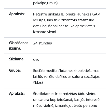
pakalpojumus)
Reģistrē unikālu ID priekš jaunākās GA 4
versijas, kas tiek izmantots statistisko
datu iegūšanai par to, kā apmeklētājs
izmanto vietni.
24 stundas
uvc
Sociālo mediju sīkdatnes (nepieciešamas,
lai Jūs varētu dalīties ar saturu sociālajos
tīklos)
Šīs sīkdatnes ir paredzētas tādu vietņu
un satura koplietošanai, kas jūs interesē
mūsu vietnē, izmantojot trešo personu