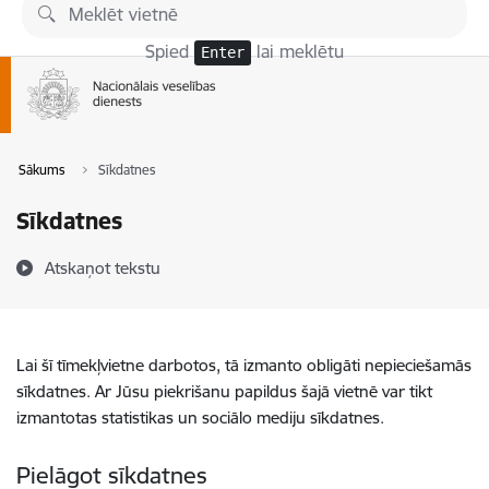
Pāriet uz lapas saturu
Spied
lai meklētu
Enter
Sākums
Sīkdatnes
Sīkdatnes
Atskaņot tekstu
Lai šī tīmekļvietne darbotos, tā izmanto obligāti nepieciešamās
sīkdatnes. Ar Jūsu piekrišanu papildus šajā vietnē var tikt
izmantotas statistikas un sociālo mediju sīkdatnes.
Pielāgot sīkdatnes