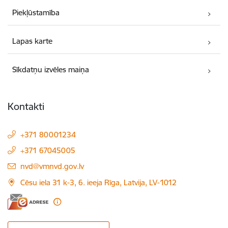
Piekļūstamība
Lapas karte
Sīkdatņu izvēles maiņa
Kontakti
+371 80001234
+371 67045005
E-pasts:
nvd@vmnvd.gov.lv
Cēsu iela 31 k-3, 6. ieeja Rīga, Latvija, LV-1012