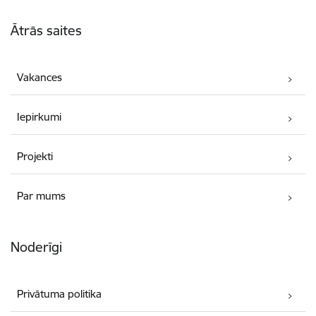
Kājene
Ātrās saites
Vakances
Iepirkumi
Projekti
Par mums
Noderīgi
Privātuma politika