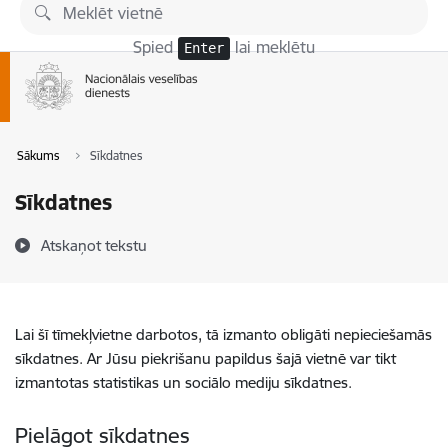
Pāriet uz lapas saturu
Spied
lai meklētu
Enter
Sākums
Sīkdatnes
Sīkdatnes
Atskaņot tekstu
Lai šī tīmekļvietne darbotos, tā izmanto obligāti nepieciešamās
sīkdatnes. Ar Jūsu piekrišanu papildus šajā vietnē var tikt
izmantotas statistikas un sociālo mediju sīkdatnes.
Pielāgot sīkdatnes