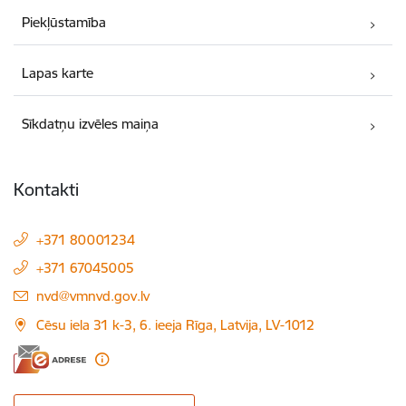
Piekļūstamība
Lapas karte
Sīkdatņu izvēles maiņa
Kontakti
+371 80001234
+371 67045005
E-pasts:
nvd@vmnvd.gov.lv
Cēsu iela 31 k-3, 6. ieeja Rīga, Latvija, LV-1012