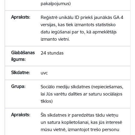
pakalpojumus)
Reģistrē unikālu ID priekš jaunākās GA 4
versijas, kas tiek izmantots statistisko
datu iegūšanai par to, kā apmeklētājs
izmanto vietni.
24 stundas
uvc
Sociālo mediju sīkdatnes (nepieciešamas,
lai Jūs varētu dalīties ar saturu sociālajos
tīklos)
Šīs sīkdatnes ir paredzētas tādu vietņu
un satura koplietošanai, kas jūs interesē
mūsu vietnē, izmantojot trešo personu