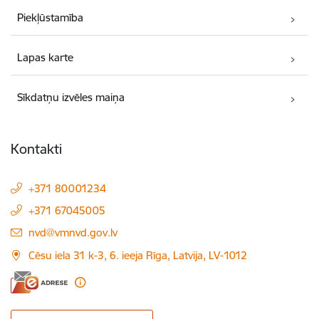
Piekļūstamība
Lapas karte
Sīkdatņu izvēles maiņa
Kontakti
+371 80001234
+371 67045005
E-pasts:
nvd@vmnvd.gov.lv
Cēsu iela 31 k-3, 6. ieeja Rīga, Latvija, LV-1012