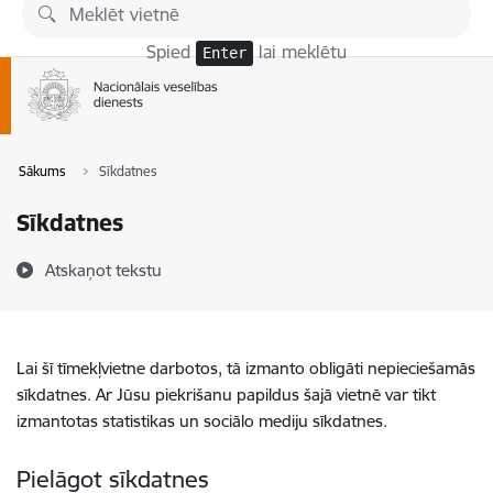
Pāriet uz lapas saturu
Spied
lai meklētu
Enter
Sākums
Sīkdatnes
Sīkdatnes
Atskaņot tekstu
Lai šī tīmekļvietne darbotos, tā izmanto obligāti nepieciešamās
sīkdatnes. Ar Jūsu piekrišanu papildus šajā vietnē var tikt
izmantotas statistikas un sociālo mediju sīkdatnes.
Pielāgot sīkdatnes