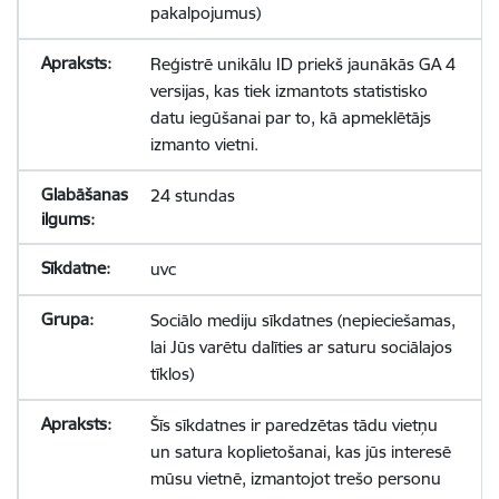
pakalpojumus)
Reģistrē unikālu ID priekš jaunākās GA 4
versijas, kas tiek izmantots statistisko
datu iegūšanai par to, kā apmeklētājs
izmanto vietni.
24 stundas
uvc
Sociālo mediju sīkdatnes (nepieciešamas,
lai Jūs varētu dalīties ar saturu sociālajos
tīklos)
Šīs sīkdatnes ir paredzētas tādu vietņu
un satura koplietošanai, kas jūs interesē
mūsu vietnē, izmantojot trešo personu