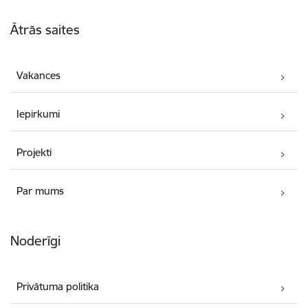
Kājene
Ātrās saites
Vakances
Iepirkumi
Projekti
Par mums
Noderīgi
Privātuma politika