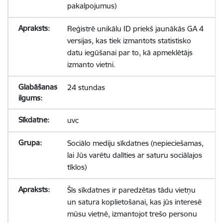
pakalpojumus)
Reģistrē unikālu ID priekš jaunākās GA 4
versijas, kas tiek izmantots statistisko
datu iegūšanai par to, kā apmeklētājs
izmanto vietni.
24 stundas
uvc
Sociālo mediju sīkdatnes (nepieciešamas,
lai Jūs varētu dalīties ar saturu sociālajos
tīklos)
Šīs sīkdatnes ir paredzētas tādu vietņu
un satura koplietošanai, kas jūs interesē
mūsu vietnē, izmantojot trešo personu