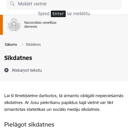
Pāriet uz lapas saturu
Spied
lai meklētu
Enter
Sākums
Sīkdatnes
Sīkdatnes
Atskaņot tekstu
Lai šī tīmekļvietne darbotos, tā izmanto obligāti nepieciešamās
sīkdatnes. Ar Jūsu piekrišanu papildus šajā vietnē var tikt
izmantotas statistikas un sociālo mediju sīkdatnes.
Pielāgot sīkdatnes