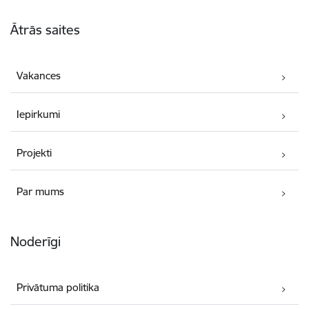
Kājene
Ātrās saites
Vakances
Iepirkumi
Projekti
Par mums
Noderīgi
Privātuma politika