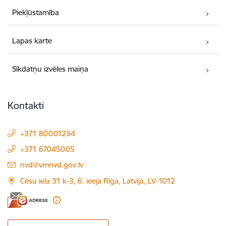
Piekļūstamība
Lapas karte
Sīkdatņu izvēles maiņa
Kontakti
+371 80001234
+371 67045005
E-pasts:
nvd@vmnvd.gov.lv
Cēsu iela 31 k-3, 6. ieeja Rīga, Latvija, LV-1012