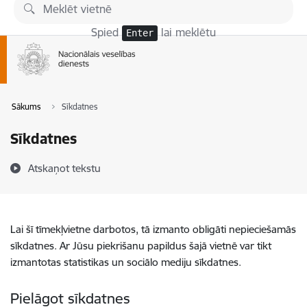
Pāriet uz lapas saturu
Spied
lai meklētu
Enter
Sākums
Sīkdatnes
Sīkdatnes
Atskaņot tekstu
Lai šī tīmekļvietne darbotos, tā izmanto obligāti nepieciešamās
sīkdatnes. Ar Jūsu piekrišanu papildus šajā vietnē var tikt
izmantotas statistikas un sociālo mediju sīkdatnes.
Pielāgot sīkdatnes