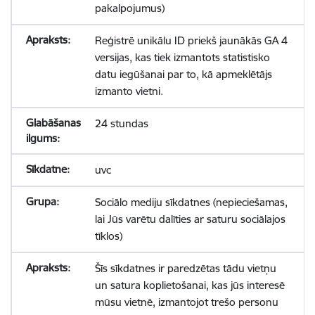
pakalpojumus)
Reģistrē unikālu ID priekš jaunākās GA 4
versijas, kas tiek izmantots statistisko
datu iegūšanai par to, kā apmeklētājs
izmanto vietni.
24 stundas
uvc
Sociālo mediju sīkdatnes (nepieciešamas,
lai Jūs varētu dalīties ar saturu sociālajos
tīklos)
Šīs sīkdatnes ir paredzētas tādu vietņu
un satura koplietošanai, kas jūs interesē
mūsu vietnē, izmantojot trešo personu