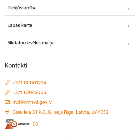
Piekļūstamība
Lapas karte
Sīkdatņu izvēles maiņa
Kontakti
+371 80001234
+371 67045005
E-pasts:
nvd@vmnvd.gov.lv
Cēsu iela 31 k-3, 6. ieeja Rīga, Latvija, LV-1012