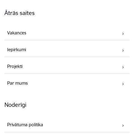
Kājene
Ātrās saites
Vakances
Iepirkumi
Projekti
Par mums
Noderīgi
Privātuma politika