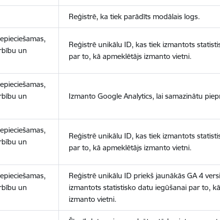
Reģistrē, ka tiek parādīts modālais logs.
nepieciešamas,
Reģistrē unikālu ID, kas tiek izmantots statist
arbību un
par to, kā apmeklētājs izmanto vietni.
nepieciešamas,
arbību un
Izmanto Google Analytics, lai samazinātu piep
nepieciešamas,
Reģistrē unikālu ID, kas tiek izmantots statist
arbību un
par to, kā apmeklētājs izmanto vietni.
nepieciešamas,
Reģistrē unikālu ID priekš jaunākās GA 4 versij
arbību un
izmantots statistisko datu iegūšanai par to, k
izmanto vietni.