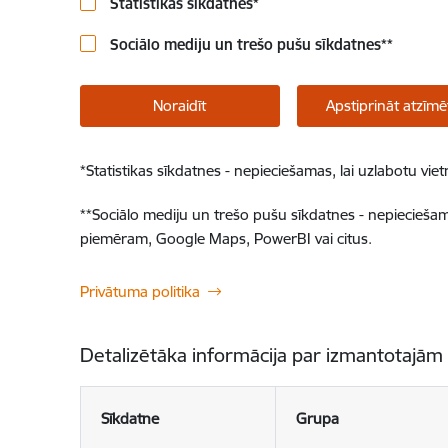
Statistikas sīkdatnes
*
Sociālo mediju un trešo pušu sīkdatnes
**
Noraidīt
Apstiprināt atzīmē
*
Statistikas sīkdatnes - nepieciešamas, lai uzlabotu v
**
Sociālo mediju un trešo pušu sīkdatnes - nepieciešamas
piemēram, Google Maps, PowerBI vai citus.
Privātuma politika
Detalizētāka informācija par izmantotajām
Sīkdatne
Grupa