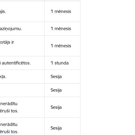
jis.
1 mēnesis
 paziņojumu.
1 mēnesis
otājs ir
1 mēnesis
 autentificētos.
1 stunda
kļa.
Sesija
Sesija
 nerādītu
Sesija
ēruši tos.
 nerādītu
Sesija
ēruši tos.