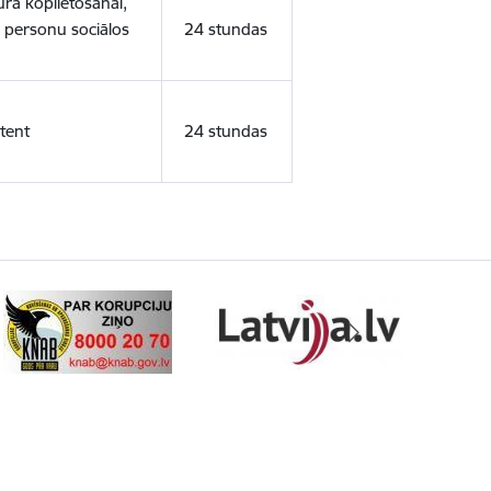
ura koplietošanai,
o personu sociālos
24 stundas
tent
24 stundas