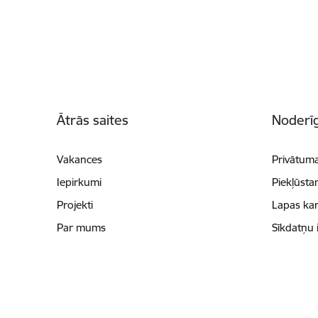
Kājene
Ātrās saites
Noderīg
Vakances
Privātuma
Iepirkumi
Piekļūsta
Projekti
Lapas kar
Par mums
Sīkdatņu 