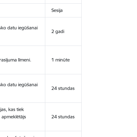
Sesija
isko datu iegūšanai
2 gadi
rasījuma līmeni.
1 minūte
isko datu iegūšanai
24 stundas
as, kas tiek
ā apmeklētājs
24 stundas