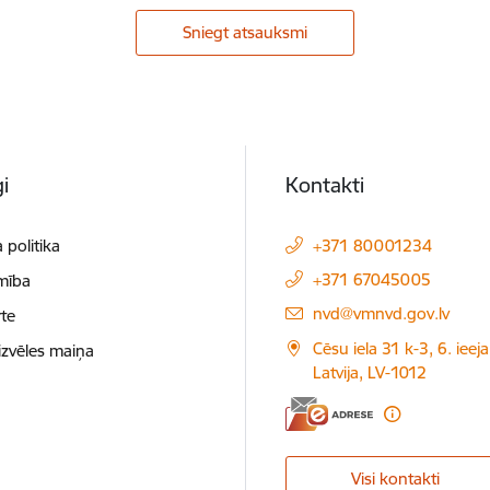
Sniegt atsauksmi
i
Kontakti
 politika
+371 80001234
+371 67045005
mība
E-pasts:
nvd@vmnvd.gov.lv
te
Cēsu iela 31 k-3, 6. ieeja
izvēles maiņa
Latvija, LV-1012
Visi kontakti