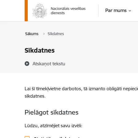
Pāriet uz lapas saturu
Par mums
Sākums
Sīkdatnes
Sīkdatnes
Atskaņot tekstu
Lai šī tīmekļvietne darbotos, tā izmanto obligāti nepiec
sīkdatnes.
Pielāgot sīkdatnes
Lūdzu, atzīmējiet savu izvēli: