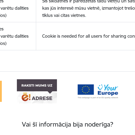
es
Šīs sīkdatnes ir paredzētas tādu vietņu un sat
varētu dalīties
kas jūs interesē mūsu vietnē, izmantojot treš
los)
tīklus vai citas vietnes.
es
varētu dalīties
Cookie is needed for all users for sharing con
los)
Vai šī informācija bija noderīga?