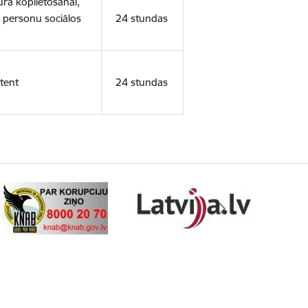
ura koplietošanai,
o personu sociālos
24 stundas
tent
24 stundas