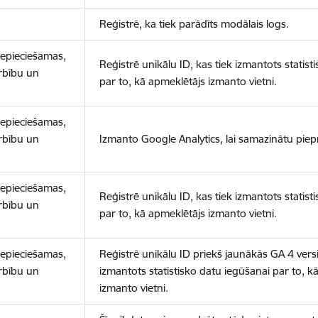
Reģistrē, ka tiek parādīts modālais logs.
nepieciešamas,
Reģistrē unikālu ID, kas tiek izmantots statist
arbību un
par to, kā apmeklētājs izmanto vietni.
nepieciešamas,
arbību un
Izmanto Google Analytics, lai samazinātu piep
nepieciešamas,
Reģistrē unikālu ID, kas tiek izmantots statist
arbību un
par to, kā apmeklētājs izmanto vietni.
nepieciešamas,
Reģistrē unikālu ID priekš jaunākās GA 4 versij
arbību un
izmantots statistisko datu iegūšanai par to, k
izmanto vietni.