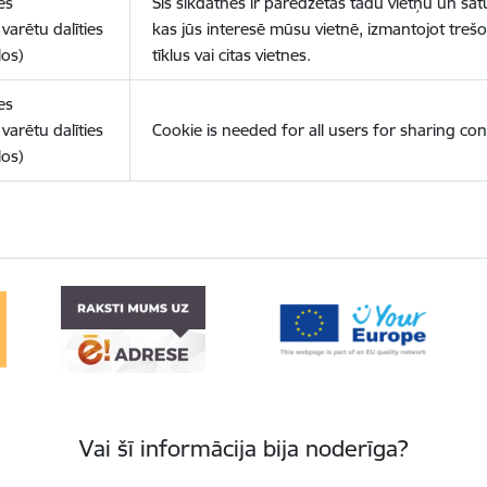
es
Šīs sīkdatnes ir paredzētas tādu vietņu un sat
varētu dalīties
kas jūs interesē mūsu vietnē, izmantojot treš
los)
tīklus vai citas vietnes.
es
varētu dalīties
Cookie is needed for all users for sharing con
los)
Vai šī informācija bija noderīga?