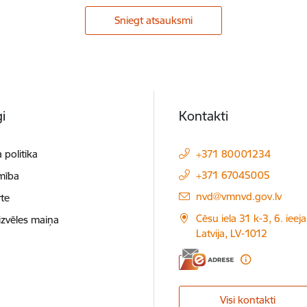
Sniegt atsauksmi
i
Kontakti
 politika
+371 80001234
+371 67045005
mība
E-pasts:
nvd@vmnvd.gov.lv
te
Cēsu iela 31 k-3, 6. ieeja
izvēles maiņa
Latvija, LV-1012
Visi kontakti