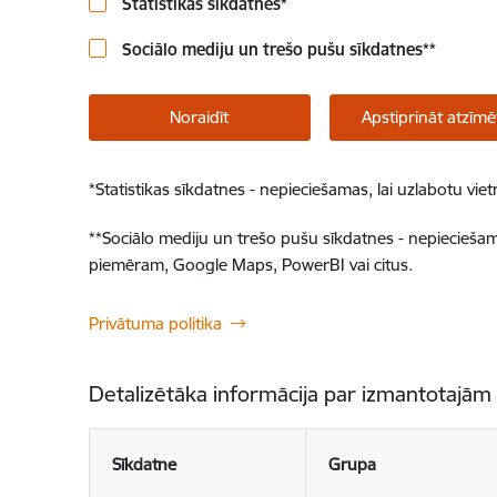
Statistikas sīkdatnes
*
Sociālo mediju un trešo pušu sīkdatnes
**
Noraidīt
Apstiprināt atzīmē
*
Statistikas sīkdatnes - nepieciešamas, lai uzlabotu v
**
Sociālo mediju un trešo pušu sīkdatnes - nepieciešamas
piemēram, Google Maps, PowerBI vai citus.
Privātuma politika
Detalizētāka informācija par izmantotajām
Sīkdatne
Grupa