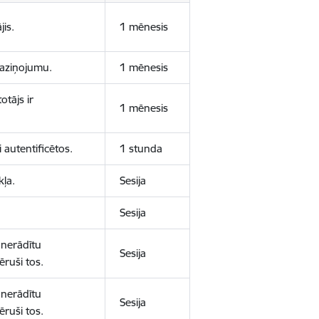
jis.
1 mēnesis
 paziņojumu.
1 mēnesis
otājs ir
1 mēnesis
 autentificētos.
1 stunda
kļa.
Sesija
Sesija
 nerādītu
Sesija
ēruši tos.
 nerādītu
Sesija
ēruši tos.