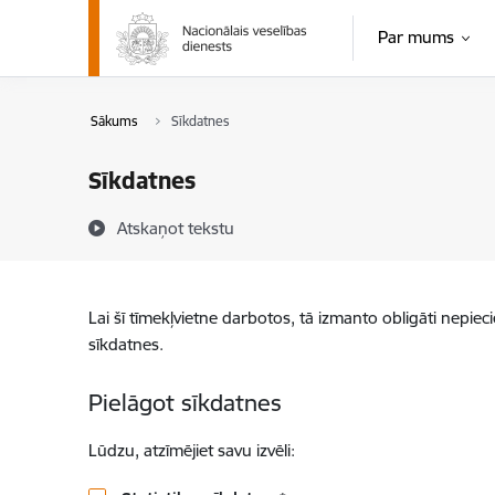
Pāriet uz lapas saturu
Par mums
Sākums
Sīkdatnes
Sīkdatnes
Atskaņot tekstu
Lai šī tīmekļvietne darbotos, tā izmanto obligāti nepiec
sīkdatnes.
Pielāgot sīkdatnes
Lūdzu, atzīmējiet savu izvēli: