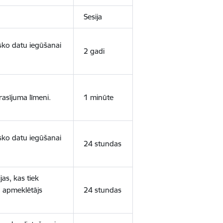
Sesija
isko datu iegūšanai
2 gadi
rasījuma līmeni.
1 minūte
isko datu iegūšanai
24 stundas
as, kas tiek
ā apmeklētājs
24 stundas