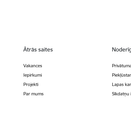
Kājene
Ātrās saites
Noderīg
Vakances
Privātuma
Iepirkumi
Piekļūsta
Projekti
Lapas kar
Par mums
Sīkdatņu 