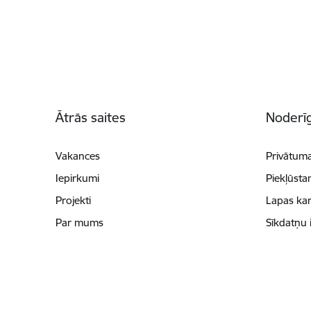
Kājene
Ātrās saites
Noderīg
Vakances
Privātuma
Iepirkumi
Piekļūsta
Projekti
Lapas kar
Par mums
Sīkdatņu 