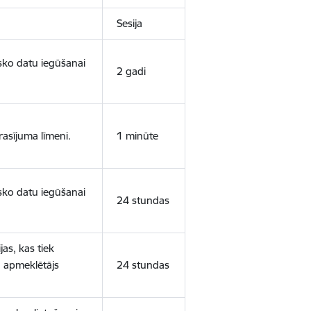
Sesija
isko datu iegūšanai
2 gadi
rasījuma līmeni.
1 minūte
isko datu iegūšanai
24 stundas
as, kas tiek
ā apmeklētājs
24 stundas