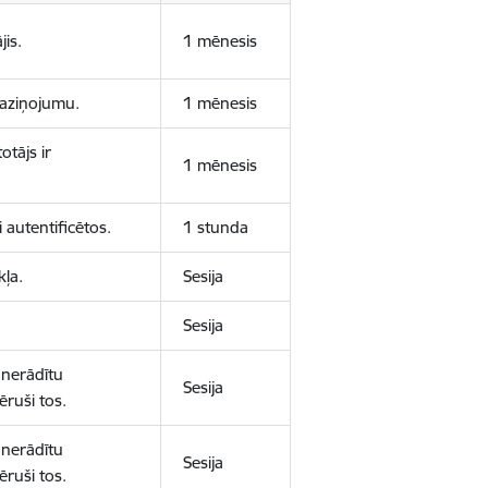
jis.
1 mēnesis
 paziņojumu.
1 mēnesis
otājs ir
1 mēnesis
 autentificētos.
1 stunda
kļa.
Sesija
Sesija
 nerādītu
Sesija
ēruši tos.
 nerādītu
Sesija
ēruši tos.