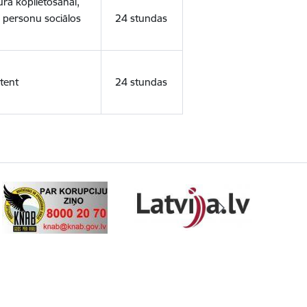
ura koplietošanai,
o personu sociālos
24 stundas
tent
24 stundas