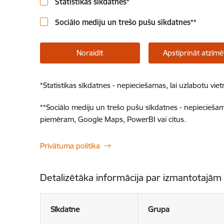
Statistikas sīkdatnes
*
Sociālo mediju un trešo pušu sīkdatnes
**
Noraidīt
Apstiprināt atzīmē
*
Statistikas sīkdatnes - nepieciešamas, lai uzlabotu v
**
Sociālo mediju un trešo pušu sīkdatnes - nepieciešamas
piemēram, Google Maps, PowerBI vai citus.
Privātuma politika
Detalizētāka informācija par izmantotajām
Sīkdatne
Grupa