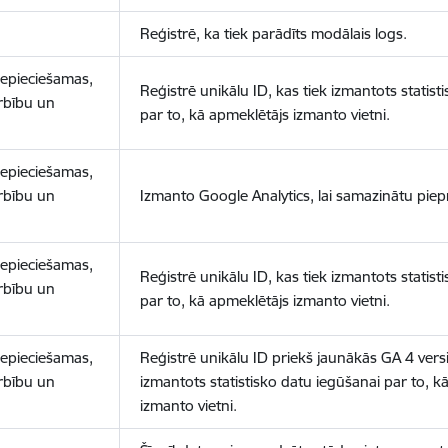
Reģistrē, ka tiek parādīts modālais logs.
nepieciešamas,
Reģistrē unikālu ID, kas tiek izmantots statist
arbību un
par to, kā apmeklētājs izmanto vietni.
nepieciešamas,
arbību un
Izmanto Google Analytics, lai samazinātu piep
nepieciešamas,
Reģistrē unikālu ID, kas tiek izmantots statist
arbību un
par to, kā apmeklētājs izmanto vietni.
nepieciešamas,
Reģistrē unikālu ID priekš jaunākās GA 4 versij
arbību un
izmantots statistisko datu iegūšanai par to, k
izmanto vietni.