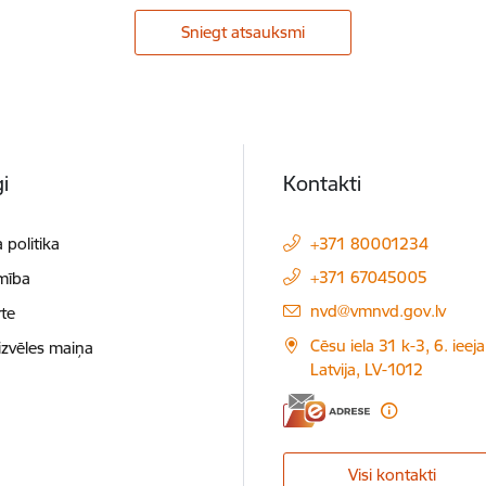
Sniegt atsauksmi
i
Kontakti
 politika
+371 80001234
+371 67045005
mība
E-pasts:
nvd@vmnvd.gov.lv
te
Cēsu iela 31 k-3, 6. ieeja
izvēles maiņa
Latvija, LV-1012
Visi kontakti