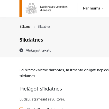
Pāriet uz lapas saturu
Par mums
Sākums
Sīkdatnes
Sīkdatnes
Atskaņot tekstu
Lai šī tīmekļvietne darbotos, tā izmanto obligāti nepiec
sīkdatnes.
Pielāgot sīkdatnes
Lūdzu, atzīmējiet savu izvēli: