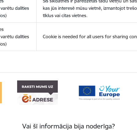
es
Šīs sīkdatnes ir paredzētas tādu vietņu un sat
varētu dalīties
kas jūs interesē mūsu vietnē, izmantojot treš
los)
tīklus vai citas vietnes.
es
varētu dalīties
Cookie is needed for all users for sharing con
los)
Vai šī informācija bija noderīga?