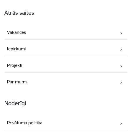
Kājene
Ātrās saites
Vakances
Iepirkumi
Projekti
Par mums
Noderīgi
Privātuma politika