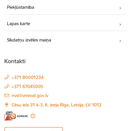
Piekļūstamība
Lapas karte
Sīkdatņu izvēles maiņa
Kontakti
+371 80001234
+371 67045005
E-pasts:
nvd@vmnvd.gov.lv
Cēsu iela 31 k-3, 6. ieeja Rīga, Latvija, LV-1012