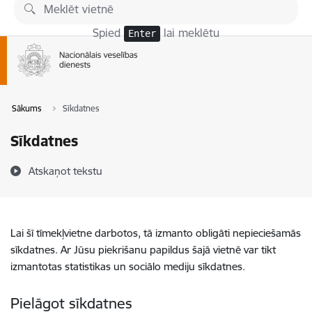
Pāriet uz lapas saturu
Spied
lai meklētu
Enter
Sākums
Sīkdatnes
Sīkdatnes
Atskaņot tekstu
Lai šī tīmekļvietne darbotos, tā izmanto obligāti nepieciešamās
sīkdatnes. Ar Jūsu piekrišanu papildus šajā vietnē var tikt
izmantotas statistikas un sociālo mediju sīkdatnes.
Pielāgot sīkdatnes