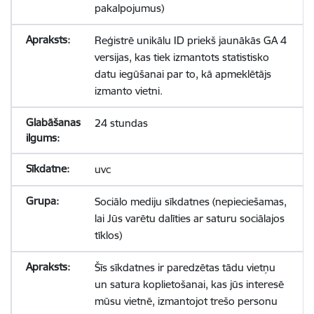
pakalpojumus)
Reģistrē unikālu ID priekš jaunākās GA 4
versijas, kas tiek izmantots statistisko
datu iegūšanai par to, kā apmeklētājs
izmanto vietni.
24 stundas
uvc
Sociālo mediju sīkdatnes (nepieciešamas,
lai Jūs varētu dalīties ar saturu sociālajos
tīklos)
Šīs sīkdatnes ir paredzētas tādu vietņu
un satura koplietošanai, kas jūs interesē
mūsu vietnē, izmantojot trešo personu