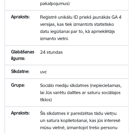
pakalpojumus)
Reģistrē unikālu ID priekš jaunākās GA 4
versijas, kas tiek izmantots statistisko
datu iegūšanai par to, kā apmeklētājs
izmanto vietni.
24 stundas
uvc
Sociālo mediju sīkdatnes (nepieciešamas,
lai Jūs varētu dalīties ar saturu sociālajos
tīklos)
Šīs sīkdatnes ir paredzētas tādu vietņu
un satura koplietošanai, kas jūs interesē
mūsu vietnē, izmantojot trešo personu