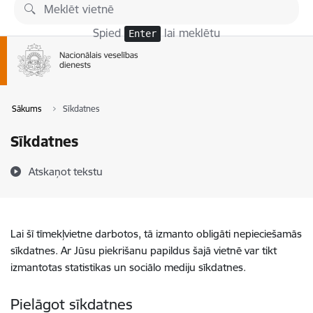
Pāriet uz lapas saturu
Spied
lai meklētu
Enter
Sākums
Sīkdatnes
Sīkdatnes
Atskaņot tekstu
Lai šī tīmekļvietne darbotos, tā izmanto obligāti nepieciešamās
sīkdatnes. Ar Jūsu piekrišanu papildus šajā vietnē var tikt
izmantotas statistikas un sociālo mediju sīkdatnes.
Pielāgot sīkdatnes