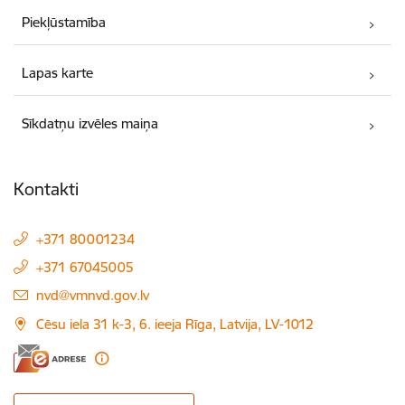
Piekļūstamība
Lapas karte
Sīkdatņu izvēles maiņa
Kontakti
+371 80001234
+371 67045005
E-pasts:
nvd@vmnvd.gov.lv
Cēsu iela 31 k-3, 6. ieeja Rīga, Latvija, LV-1012