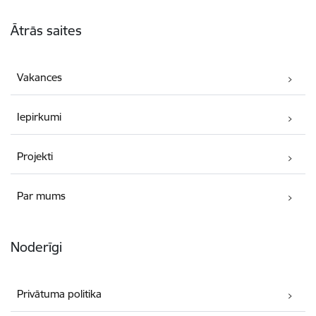
Kājene
Ātrās saites
Vakances
Iepirkumi
Projekti
Par mums
Noderīgi
Privātuma politika