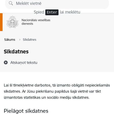
Pāriet uz lapas saturu
Spied
lai meklētu
Enter
Sākums
Sīkdatnes
Sīkdatnes
Atskaņot tekstu
Lai šī tīmekļvietne darbotos, tā izmanto obligāti nepieciešamās
sīkdatnes. Ar Jūsu piekrišanu papildus šajā vietnē var tikt
izmantotas statistikas un sociālo mediju sīkdatnes.
Pielāgot sīkdatnes