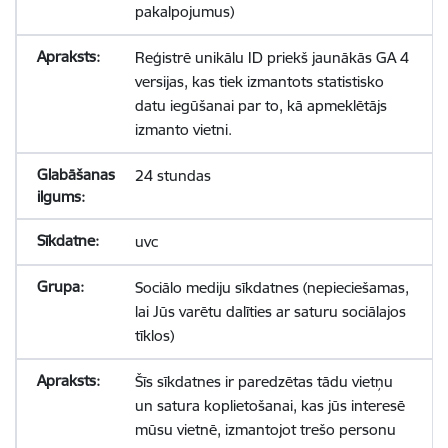
pakalpojumus)
Reģistrē unikālu ID priekš jaunākās GA 4
versijas, kas tiek izmantots statistisko
datu iegūšanai par to, kā apmeklētājs
izmanto vietni.
24 stundas
uvc
Sociālo mediju sīkdatnes (nepieciešamas,
lai Jūs varētu dalīties ar saturu sociālajos
tīklos)
Šīs sīkdatnes ir paredzētas tādu vietņu
un satura koplietošanai, kas jūs interesē
mūsu vietnē, izmantojot trešo personu