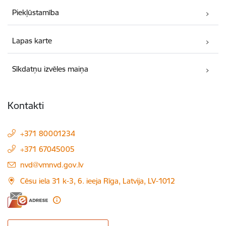
Piekļūstamība
Lapas karte
Sīkdatņu izvēles maiņa
Kontakti
+371 80001234
+371 67045005
E-pasts:
nvd@vmnvd.gov.lv
Cēsu iela 31 k-3, 6. ieeja Rīga, Latvija, LV-1012