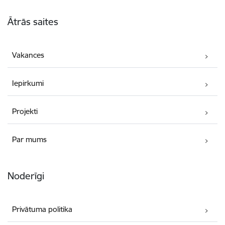
Kājene
Ātrās saites
Vakances
Iepirkumi
Projekti
Par mums
Noderīgi
Privātuma politika