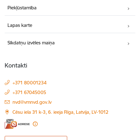
Piekļūstamība
Lapas karte
Sīkdatņu izvēles maiņa
Kontakti
+371 80001234
+371 67045005
E-pasts:
nvd@vmnvd.gov.lv
Cēsu iela 31 k-3, 6. ieeja Rīga, Latvija, LV-1012