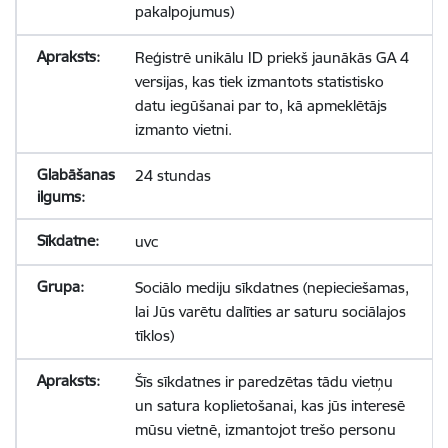
pakalpojumus)
Reģistrē unikālu ID priekš jaunākās GA 4
versijas, kas tiek izmantots statistisko
datu iegūšanai par to, kā apmeklētājs
izmanto vietni.
24 stundas
uvc
Sociālo mediju sīkdatnes (nepieciešamas,
lai Jūs varētu dalīties ar saturu sociālajos
tīklos)
Šīs sīkdatnes ir paredzētas tādu vietņu
un satura koplietošanai, kas jūs interesē
mūsu vietnē, izmantojot trešo personu