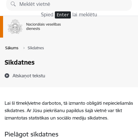
Pāriet uz lapas saturu
Spied
lai meklētu
Enter
Sākums
Sīkdatnes
Sīkdatnes
Atskaņot tekstu
Lai šī tīmekļvietne darbotos, tā izmanto obligāti nepieciešamās
sīkdatnes. Ar Jūsu piekrišanu papildus šajā vietnē var tikt
izmantotas statistikas un sociālo mediju sīkdatnes.
Pielāgot sīkdatnes