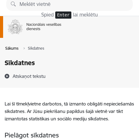
Pāriet uz lapas saturu
Spied
lai meklētu
Enter
Sākums
Sīkdatnes
Sīkdatnes
Atskaņot tekstu
Lai šī tīmekļvietne darbotos, tā izmanto obligāti nepieciešamās
sīkdatnes. Ar Jūsu piekrišanu papildus šajā vietnē var tikt
izmantotas statistikas un sociālo mediju sīkdatnes.
Pielāgot sīkdatnes