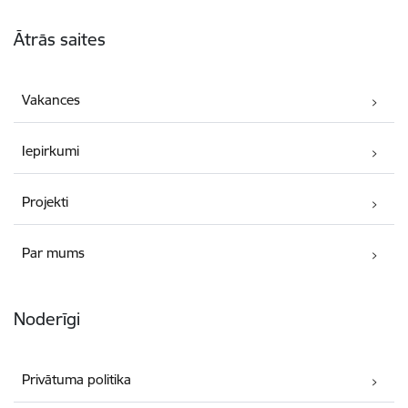
Kājene
Ātrās saites
Vakances
Iepirkumi
Projekti
Par mums
Noderīgi
Privātuma politika