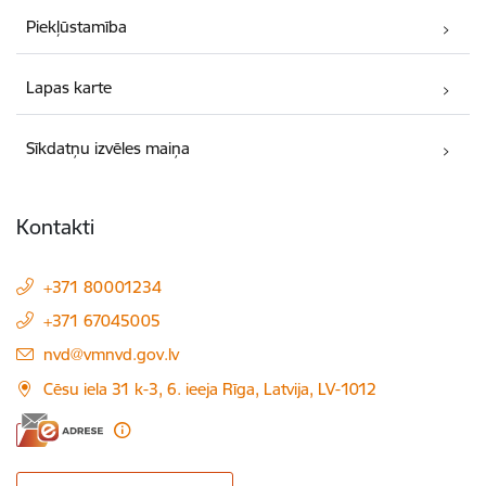
Piekļūstamība
Lapas karte
Sīkdatņu izvēles maiņa
Kontakti
+371 80001234
+371 67045005
E-pasts:
nvd@vmnvd.gov.lv
Cēsu iela 31 k-3, 6. ieeja Rīga, Latvija, LV-1012