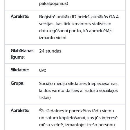
pakalpojumus)
Reģistrē unikālu ID priekš jaunākās GA 4
versijas, kas tiek izmantots statistisko
datu iegūšanai par to, kā apmeklētājs
izmanto vietni.
24 stundas
uvc
Sociālo mediju sīkdatnes (nepieciešamas,
lai Jūs varētu dalīties ar saturu sociālajos
tīklos)
Šīs sīkdatnes ir paredzētas tādu vietņu
un satura koplietošanai, kas jūs interesē
mūsu vietnē, izmantojot trešo personu