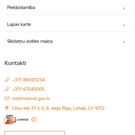
Piekļūstamība
Lapas karte
Sīkdatņu izvēles maiņa
Kontakti
+371 80001234
+371 67045005
E-pasts:
nvd@vmnvd.gov.lv
Cēsu iela 31 k-3, 6. ieeja Rīga, Latvija, LV-1012