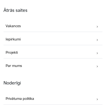
Kājene
Ātrās saites
Vakances
Iepirkumi
Projekti
Par mums
Noderīgi
Privātuma politika