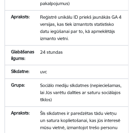
pakalpojumus)
Reģistrē unikālu ID priekš jaunākās GA 4
versijas, kas tiek izmantots statistisko
datu iegūšanai par to, kā apmeklētājs
izmanto vietni.
24 stundas
uvc
Sociālo mediju sīkdatnes (nepieciešamas,
lai Jūs varētu dalīties ar saturu sociālajos
tīklos)
Šīs sīkdatnes ir paredzētas tādu vietņu
un satura koplietošanai, kas jūs interesē
mūsu vietnē, izmantojot trešo personu