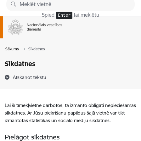
Pāriet uz lapas saturu
Spied
lai meklētu
Enter
Sākums
Sīkdatnes
Sīkdatnes
Atskaņot tekstu
Lai šī tīmekļvietne darbotos, tā izmanto obligāti nepieciešamās
sīkdatnes. Ar Jūsu piekrišanu papildus šajā vietnē var tikt
izmantotas statistikas un sociālo mediju sīkdatnes.
Pielāgot sīkdatnes