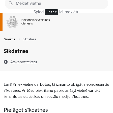
Pāriet uz lapas saturu
Spied
lai meklētu
Enter
Sākums
Sīkdatnes
Sīkdatnes
Atskaņot tekstu
Lai šī tīmekļvietne darbotos, tā izmanto obligāti nepieciešamās
sīkdatnes. Ar Jūsu piekrišanu papildus šajā vietnē var tikt
izmantotas statistikas un sociālo mediju sīkdatnes.
Pielāgot sīkdatnes