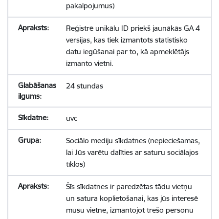
pakalpojumus)
Reģistrē unikālu ID priekš jaunākās GA 4
versijas, kas tiek izmantots statistisko
datu iegūšanai par to, kā apmeklētājs
izmanto vietni.
24 stundas
uvc
Sociālo mediju sīkdatnes (nepieciešamas,
lai Jūs varētu dalīties ar saturu sociālajos
tīklos)
Šīs sīkdatnes ir paredzētas tādu vietņu
un satura koplietošanai, kas jūs interesē
mūsu vietnē, izmantojot trešo personu