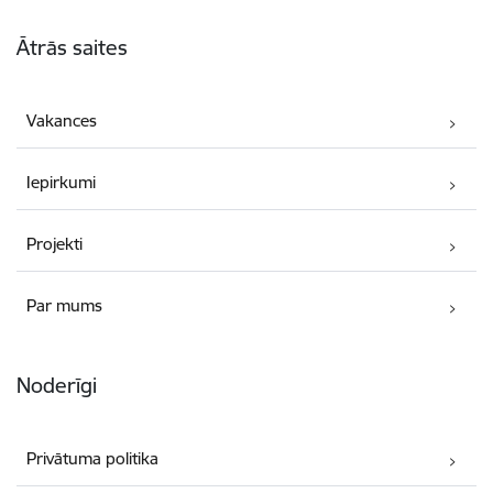
Kājene
Ātrās saites
Vakances
Iepirkumi
Projekti
Par mums
Noderīgi
Privātuma politika