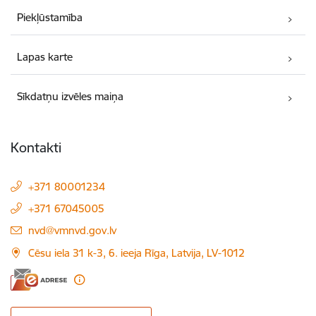
Piekļūstamība
Lapas karte
Sīkdatņu izvēles maiņa
Kontakti
+371 80001234
+371 67045005
E-pasts:
nvd@vmnvd.gov.lv
Cēsu iela 31 k-3, 6. ieeja Rīga, Latvija, LV-1012