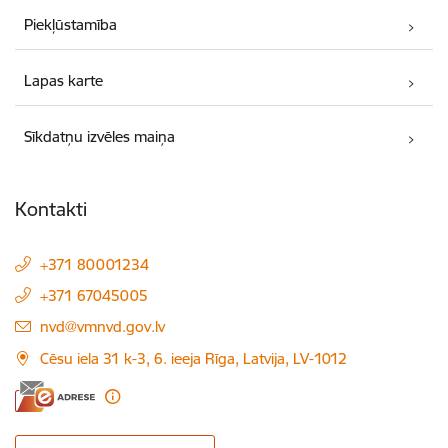
Piekļūstamība
Lapas karte
Sīkdatņu izvēles maiņa
Kontakti
+371 80001234
+371 67045005
E-pasts:
nvd@vmnvd.gov.lv
Cēsu iela 31 k-3, 6. ieeja Rīga, Latvija, LV-1012