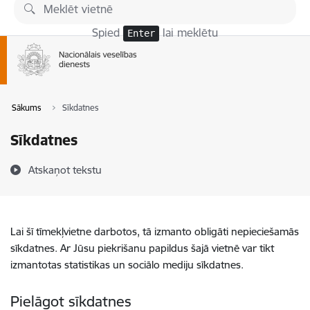
Pāriet uz lapas saturu
Spied
lai meklētu
Enter
Sākums
Sīkdatnes
Sīkdatnes
Atskaņot tekstu
Lai šī tīmekļvietne darbotos, tā izmanto obligāti nepieciešamās
sīkdatnes. Ar Jūsu piekrišanu papildus šajā vietnē var tikt
izmantotas statistikas un sociālo mediju sīkdatnes.
Pielāgot sīkdatnes