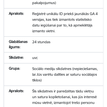
pakalpojumus)
Reģistrē unikālu ID priekš jaunākās GA 4
versijas, kas tiek izmantots statistisko
datu iegūšanai par to, kā apmeklētājs
izmanto vietni.
24 stundas
uvc
Sociālo mediju sīkdatnes (nepieciešamas,
lai Jūs varētu dalīties ar saturu sociālajos
tīklos)
Šīs sīkdatnes ir paredzētas tādu vietņu
un satura koplietošanai, kas jūs interesē
mūsu vietnē, izmantojot trešo personu