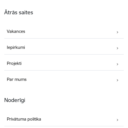
Kājene
Ātrās saites
Vakances
Iepirkumi
Projekti
Par mums
Noderīgi
Privātuma politika