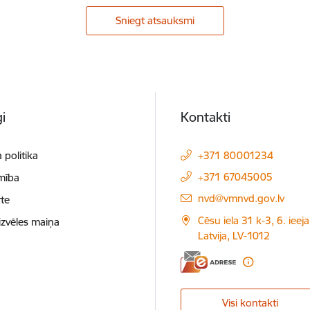
Sniegt atsauksmi
i
Kontakti
 politika
+371 80001234
+371 67045005
mība
E-pasts:
nvd@vmnvd.gov.lv
te
Cēsu iela 31 k-3, 6. ieeja
izvēles maiņa
Latvija, LV-1012
Visi kontakti