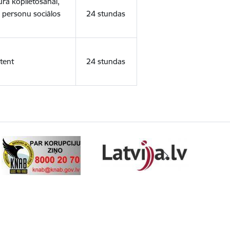
ura koplietošanai,
o personu sociālos
24 stundas
tent
24 stundas