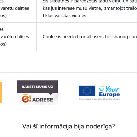
es
Šīs sīkdatnes ir paredzētas tādu vietņu un sat
varētu dalīties
kas jūs interesē mūsu vietnē, izmantojot treš
los)
tīklus vai citas vietnes.
es
varētu dalīties
Cookie is needed for all users for sharing con
los)
Vai šī informācija bija noderīga?