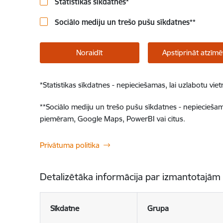
Statistikas sīkdatnes
*
Sociālo mediju un trešo pušu sīkdatnes
**
Noraidīt
Apstiprināt atzīmē
*
Statistikas sīkdatnes - nepieciešamas, lai uzlabotu v
**
Sociālo mediju un trešo pušu sīkdatnes - nepieciešamas
piemēram, Google Maps, PowerBI vai citus.
Privātuma politika
Detalizētāka informācija par izmantotajām
Sīkdatne
Grupa