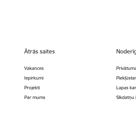
Kājene
Ātrās saites
Noderīg
Vakances
Privātuma
Iepirkumi
Piekļūsta
Projekti
Lapas kar
Par mums
Sīkdatņu 