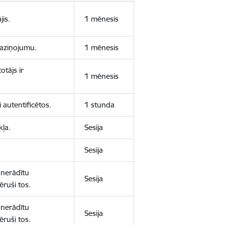
jis.
1 mēnesis
 paziņojumu.
1 mēnesis
otājs ir
1 mēnesis
 autentificētos.
1 stunda
kļa.
Sesija
Sesija
 nerādītu
Sesija
ēruši tos.
 nerādītu
Sesija
ēruši tos.