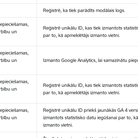
Reģistrē, ka tiek parādīts modālais logs.
nepieciešamas,
Reģistrē unikālu ID, kas tiek izmantots statist
arbību un
par to, kā apmeklētājs izmanto vietni.
nepieciešamas,
arbību un
Izmanto Google Analytics, lai samazinātu piep
nepieciešamas,
Reģistrē unikālu ID, kas tiek izmantots statist
arbību un
par to, kā apmeklētājs izmanto vietni.
nepieciešamas,
Reģistrē unikālu ID priekš jaunākās GA 4 versij
arbību un
izmantots statistisko datu iegūšanai par to, k
izmanto vietni.