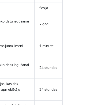
Sesija
isko datu iegūšanai
2 gadi
rasījuma līmeni.
1 minūte
isko datu iegūšanai
24 stundas
as, kas tiek
ā apmeklētājs
24 stundas