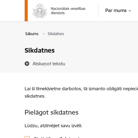
Pāriet uz lapas saturu
Par mums
Sākums
Sīkdatnes
Sīkdatnes
Atskaņot tekstu
Lai šī tīmekļvietne darbotos, tā izmanto obligāti nepiec
sīkdatnes.
Pielāgot sīkdatnes
Lūdzu, atzīmējiet savu izvēli: