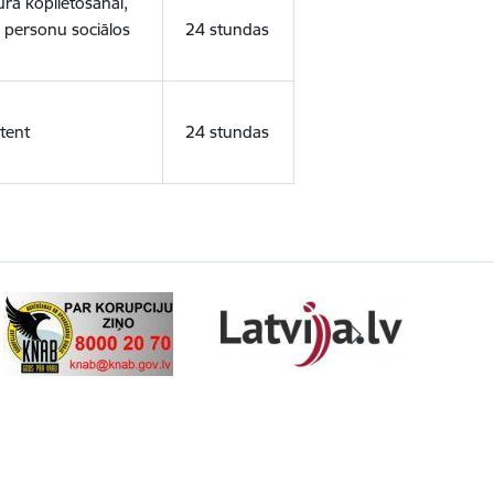
ura koplietošanai,
o personu sociālos
24 stundas
tent
24 stundas