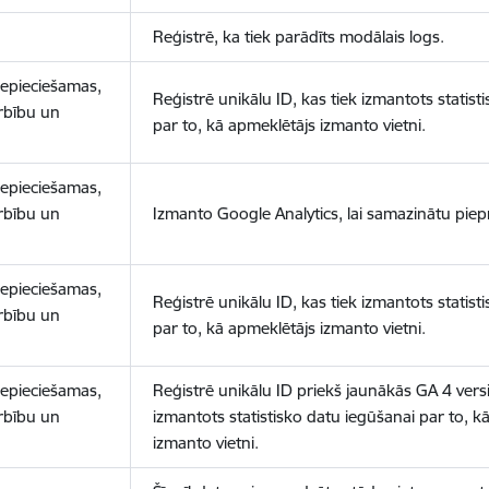
Reģistrē, ka tiek parādīts modālais logs.
nepieciešamas,
Reģistrē unikālu ID, kas tiek izmantots statist
arbību un
par to, kā apmeklētājs izmanto vietni.
nepieciešamas,
arbību un
Izmanto Google Analytics, lai samazinātu piep
nepieciešamas,
Reģistrē unikālu ID, kas tiek izmantots statist
arbību un
par to, kā apmeklētājs izmanto vietni.
nepieciešamas,
Reģistrē unikālu ID priekš jaunākās GA 4 versij
arbību un
izmantots statistisko datu iegūšanai par to, k
izmanto vietni.