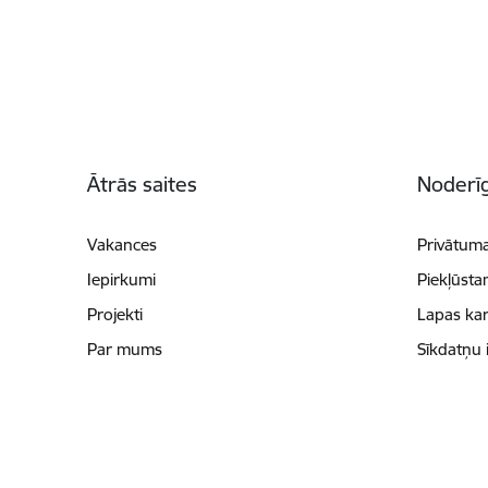
Kājene
Ātrās saites
Noderīg
Vakances
Privātuma
Iepirkumi
Piekļūsta
Projekti
Lapas kar
Par mums
Sīkdatņu 