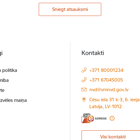
Sniegt atsauksmi
i
Kontakti
 politika
+371 80001234
+371 67045005
mība
E-pasts:
nvd@vmnvd.gov.lv
te
Cēsu iela 31 k-3, 6. ieeja
izvēles maiņa
Latvija, LV-1012
Visi kontakti