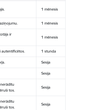
jis.
1 mēnesis
 paziņojumu.
1 mēnesis
otājs ir
1 mēnesis
 autentificētos.
1 stunda
kļa.
Sesija
Sesija
 nerādītu
Sesija
ēruši tos.
 nerādītu
Sesija
ēruši tos.