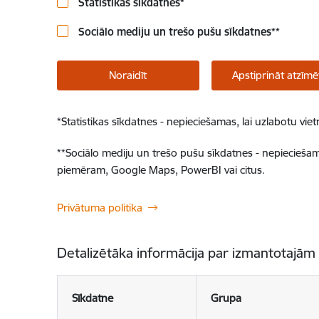
Statistikas sīkdatnes
*
Sociālo mediju un trešo pušu sīkdatnes
**
Noraidīt
Apstiprināt atzīmē
*
Statistikas sīkdatnes - nepieciešamas, lai uzlabotu v
**
Sociālo mediju un trešo pušu sīkdatnes - nepieciešamas
piemēram, Google Maps, PowerBI vai citus.
Privātuma politika
Detalizētāka informācija par izmantotajām
Sīkdatne
Grupa