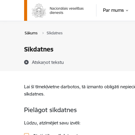
Pāriet uz lapas saturu
Par mums
Sākums
Sīkdatnes
Sīkdatnes
Atskaņot tekstu
Lai šī tīmekļvietne darbotos, tā izmanto obligāti nepiec
sīkdatnes.
Pielāgot sīkdatnes
Lūdzu, atzīmējiet savu izvēli: