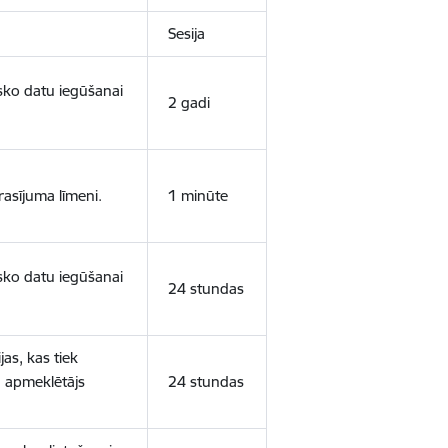
Sesija
isko datu iegūšanai
2 gadi
rasījuma līmeni.
1 minūte
isko datu iegūšanai
24 stundas
as, kas tiek
ā apmeklētājs
24 stundas