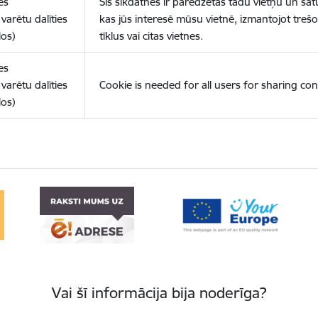
es
Šīs sīkdatnes ir paredzētas tādu vietņu un sat
varētu dalīties
kas jūs interesē mūsu vietnē, izmantojot treš
los)
tīklus vai citas vietnes.
es
varētu dalīties
Cookie is needed for all users for sharing con
los)
Vai šī informācija bija noderīga?