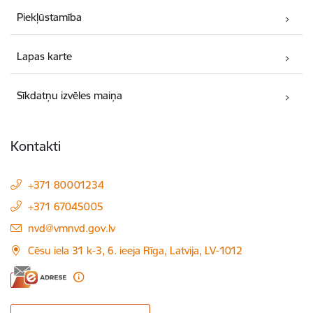
Piekļūstamība
Lapas karte
Sīkdatņu izvēles maiņa
Kontakti
+371 80001234
+371 67045005
E-pasts:
nvd@vmnvd.gov.lv
Cēsu iela 31 k-3, 6. ieeja Rīga, Latvija, LV-1012