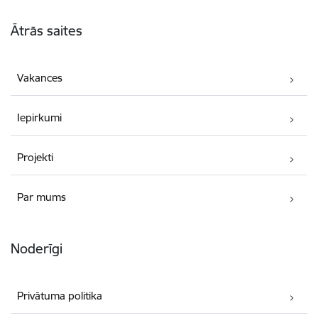
Kājene
Ātrās saites
Vakances
Iepirkumi
Projekti
Par mums
Noderīgi
Privātuma politika