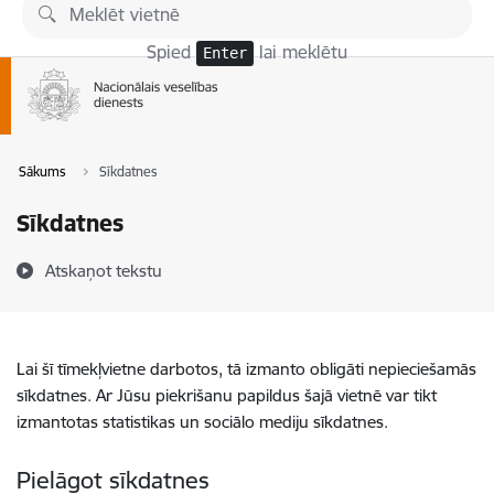
Pāriet uz lapas saturu
Spied
lai meklētu
Enter
Sākums
Sīkdatnes
Sīkdatnes
Atskaņot tekstu
Lai šī tīmekļvietne darbotos, tā izmanto obligāti nepieciešamās
sīkdatnes. Ar Jūsu piekrišanu papildus šajā vietnē var tikt
izmantotas statistikas un sociālo mediju sīkdatnes.
Pielāgot sīkdatnes