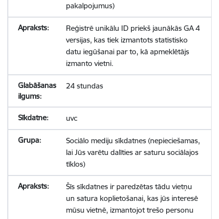
pakalpojumus)
Reģistrē unikālu ID priekš jaunākās GA 4
versijas, kas tiek izmantots statistisko
datu iegūšanai par to, kā apmeklētājs
izmanto vietni.
24 stundas
uvc
Sociālo mediju sīkdatnes (nepieciešamas,
lai Jūs varētu dalīties ar saturu sociālajos
tīklos)
Šīs sīkdatnes ir paredzētas tādu vietņu
un satura koplietošanai, kas jūs interesē
mūsu vietnē, izmantojot trešo personu