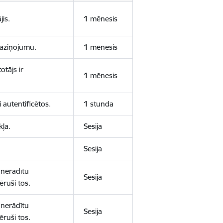
jis.
1 mēnesis
 paziņojumu.
1 mēnesis
otājs ir
1 mēnesis
 autentificētos.
1 stunda
kļa.
Sesija
Sesija
 nerādītu
Sesija
ēruši tos.
 nerādītu
Sesija
ēruši tos.