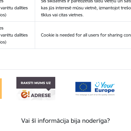
es
Šīs sīkdatnes ir paredzētas tādu vietņu un sat
varētu dalīties
kas jūs interesē mūsu vietnē, izmantojot treš
los)
tīklus vai citas vietnes.
es
varētu dalīties
Cookie is needed for all users for sharing con
los)
Vai šī informācija bija noderīga?