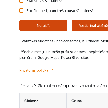
Statistikas sīkdatnes
*
Sociālo mediju un trešo pušu sīkdatnes
**
Noraidīt
Apstiprināt atzīmē
*
Statistikas sīkdatnes - nepieciešamas, lai uzlabotu v
**
Sociālo mediju un trešo pušu sīkdatnes - nepieciešamas
piemēram, Google Maps, PowerBI vai citus.
Privātuma politika
Detalizētāka informācija par izmantotajām
Sīkdatne
Grupa