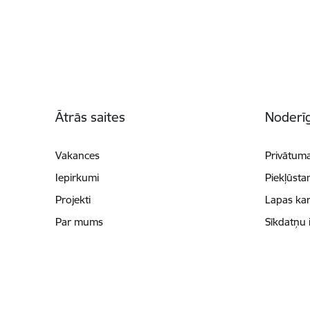
Kājene
Ātrās saites
Noderīg
Vakances
Privātuma
Iepirkumi
Piekļūsta
Projekti
Lapas kar
Par mums
Sīkdatņu 