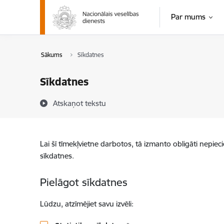
Pāriet uz lapas saturu
Par mums
Sākums
Sīkdatnes
Sīkdatnes
Atskaņot tekstu
Lai šī tīmekļvietne darbotos, tā izmanto obligāti nepiec
sīkdatnes.
Pielāgot sīkdatnes
Lūdzu, atzīmējiet savu izvēli: