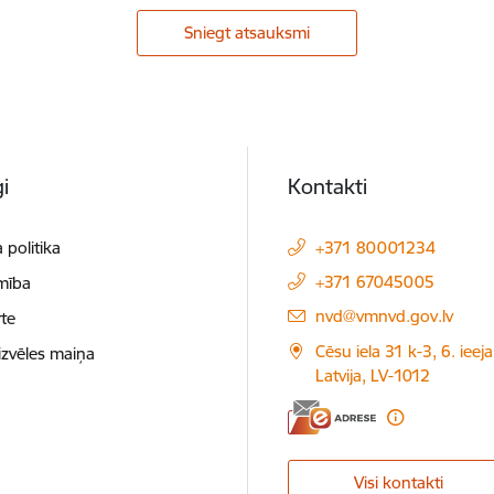
Sniegt atsauksmi
i
Kontakti
 politika
+371 80001234
+371 67045005
mība
E-pasts:
nvd@vmnvd.gov.lv
te
Cēsu iela 31 k-3, 6. ieeja
izvēles maiņa
Latvija, LV-1012
Visi kontakti