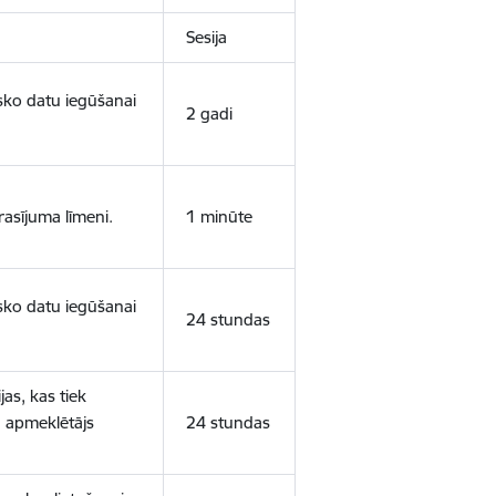
Sesija
isko datu iegūšanai
2 gadi
rasījuma līmeni.
1 minūte
isko datu iegūšanai
24 stundas
as, kas tiek
ā apmeklētājs
24 stundas