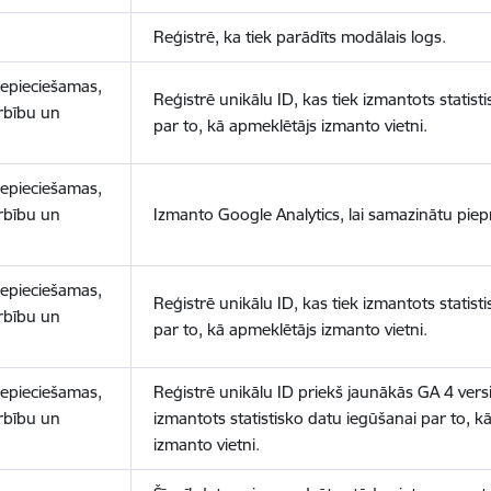
Reģistrē, ka tiek parādīts modālais logs.
nepieciešamas,
Reģistrē unikālu ID, kas tiek izmantots statist
arbību un
par to, kā apmeklētājs izmanto vietni.
nepieciešamas,
arbību un
Izmanto Google Analytics, lai samazinātu piep
nepieciešamas,
Reģistrē unikālu ID, kas tiek izmantots statist
arbību un
par to, kā apmeklētājs izmanto vietni.
nepieciešamas,
Reģistrē unikālu ID priekš jaunākās GA 4 versij
arbību un
izmantots statistisko datu iegūšanai par to, k
izmanto vietni.