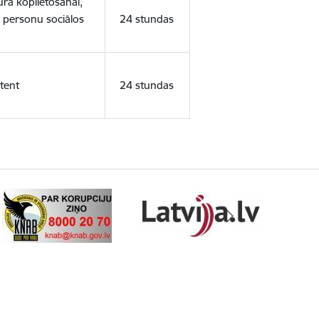
ura koplietošanai,
o personu sociālos
24 stundas
tent
24 stundas