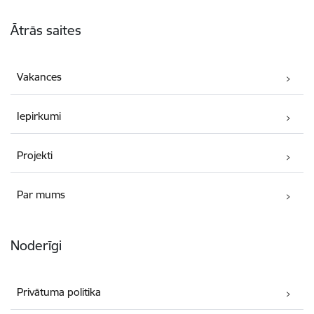
Kājene
Ātrās saites
Vakances
Iepirkumi
Projekti
Par mums
Noderīgi
Privātuma politika