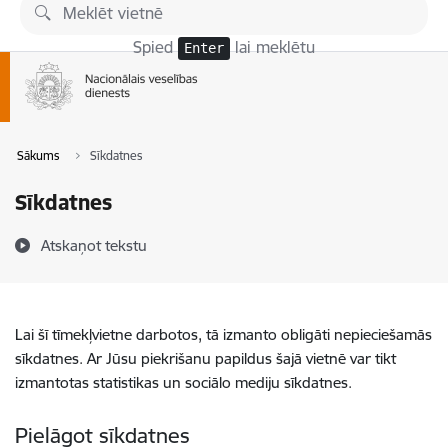
Pāriet uz lapas saturu
Spied
lai meklētu
Enter
Sākums
Sīkdatnes
Sīkdatnes
Atskaņot tekstu
Lai šī tīmekļvietne darbotos, tā izmanto obligāti nepieciešamās
sīkdatnes. Ar Jūsu piekrišanu papildus šajā vietnē var tikt
izmantotas statistikas un sociālo mediju sīkdatnes.
Pielāgot sīkdatnes