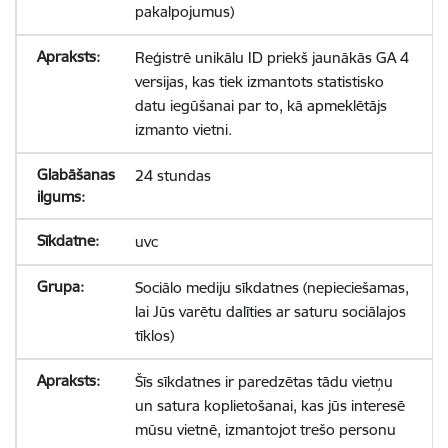
pakalpojumus)
Reģistrē unikālu ID priekš jaunākās GA 4
versijas, kas tiek izmantots statistisko
datu iegūšanai par to, kā apmeklētājs
izmanto vietni.
24 stundas
uvc
Sociālo mediju sīkdatnes (nepieciešamas,
lai Jūs varētu dalīties ar saturu sociālajos
tīklos)
Šīs sīkdatnes ir paredzētas tādu vietņu
un satura koplietošanai, kas jūs interesē
mūsu vietnē, izmantojot trešo personu