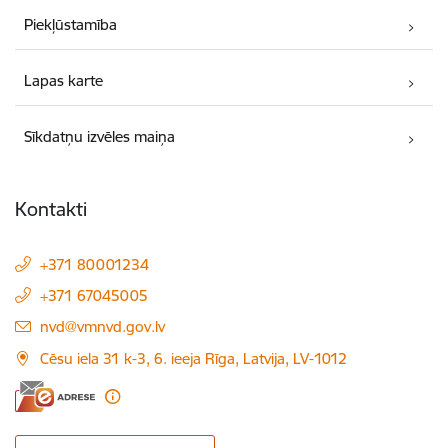
Piekļūstamība
Lapas karte
Sīkdatņu izvēles maiņa
Kontakti
+371 80001234
+371 67045005
E-pasts:
nvd@vmnvd.gov.lv
Cēsu iela 31 k-3, 6. ieeja Rīga, Latvija, LV-1012