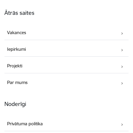
Kājene
Ātrās saites
Vakances
Iepirkumi
Projekti
Par mums
Noderīgi
Privātuma politika