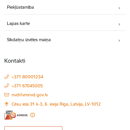
Piekļūstamība
Lapas karte
Sīkdatņu izvēles maiņa
Kontakti
+371 80001234
+371 67045005
E-pasts:
nvd@vmnvd.gov.lv
Cēsu iela 31 k-3, 6. ieeja Rīga, Latvija, LV-1012