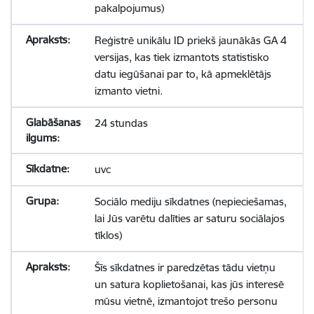
pakalpojumus)
Reģistrē unikālu ID priekš jaunākās GA 4
versijas, kas tiek izmantots statistisko
datu iegūšanai par to, kā apmeklētājs
izmanto vietni.
24 stundas
uvc
Sociālo mediju sīkdatnes (nepieciešamas,
lai Jūs varētu dalīties ar saturu sociālajos
tīklos)
Šīs sīkdatnes ir paredzētas tādu vietņu
un satura koplietošanai, kas jūs interesē
mūsu vietnē, izmantojot trešo personu