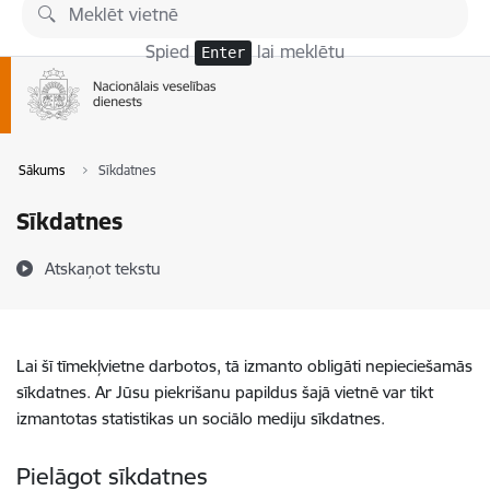
Pāriet uz lapas saturu
Spied
lai meklētu
Enter
Sākums
Sīkdatnes
Sīkdatnes
Atskaņot tekstu
Lai šī tīmekļvietne darbotos, tā izmanto obligāti nepieciešamās
sīkdatnes. Ar Jūsu piekrišanu papildus šajā vietnē var tikt
izmantotas statistikas un sociālo mediju sīkdatnes.
Pielāgot sīkdatnes