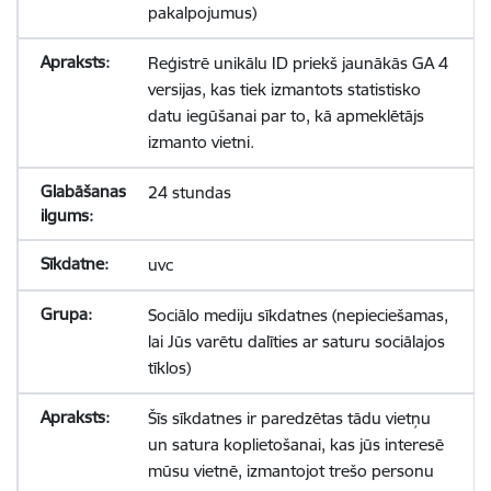
pakalpojumus)
Reģistrē unikālu ID priekš jaunākās GA 4
versijas, kas tiek izmantots statistisko
datu iegūšanai par to, kā apmeklētājs
izmanto vietni.
24 stundas
uvc
Sociālo mediju sīkdatnes (nepieciešamas,
lai Jūs varētu dalīties ar saturu sociālajos
tīklos)
Šīs sīkdatnes ir paredzētas tādu vietņu
un satura koplietošanai, kas jūs interesē
mūsu vietnē, izmantojot trešo personu