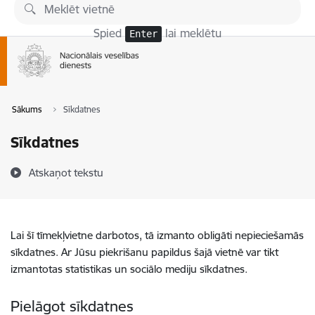
Pāriet uz lapas saturu
Spied
lai meklētu
Enter
Sākums
Sīkdatnes
Sīkdatnes
Atskaņot tekstu
Lai šī tīmekļvietne darbotos, tā izmanto obligāti nepieciešamās
sīkdatnes. Ar Jūsu piekrišanu papildus šajā vietnē var tikt
izmantotas statistikas un sociālo mediju sīkdatnes.
Pielāgot sīkdatnes