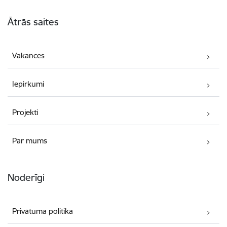
Kājene
Ātrās saites
Vakances
Iepirkumi
Projekti
Par mums
Noderīgi
Privātuma politika