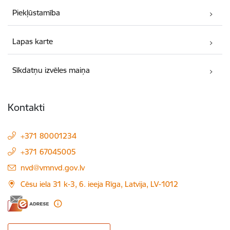
Piekļūstamība
Lapas karte
Sīkdatņu izvēles maiņa
Kontakti
+371 80001234
+371 67045005
E-pasts:
nvd@vmnvd.gov.lv
Cēsu iela 31 k-3, 6. ieeja Rīga, Latvija, LV-1012