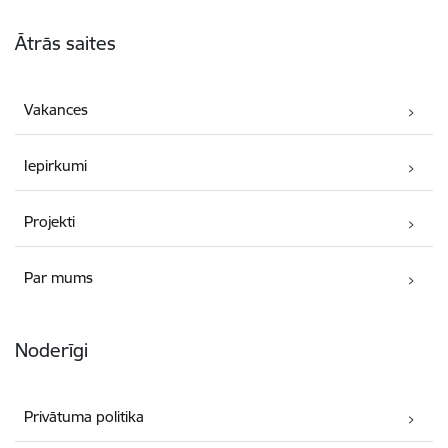
Kājene
Ātrās saites
Vakances
Iepirkumi
Projekti
Par mums
Noderīgi
Privātuma politika