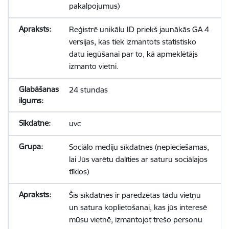
pakalpojumus)
Reģistrē unikālu ID priekš jaunākās GA 4
versijas, kas tiek izmantots statistisko
datu iegūšanai par to, kā apmeklētājs
izmanto vietni.
24 stundas
uvc
Sociālo mediju sīkdatnes (nepieciešamas,
lai Jūs varētu dalīties ar saturu sociālajos
tīklos)
Šīs sīkdatnes ir paredzētas tādu vietņu
un satura koplietošanai, kas jūs interesē
mūsu vietnē, izmantojot trešo personu