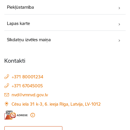
Piekļūstamība
Lapas karte
Sīkdatņu izvēles maiņa
Kontakti
+371 80001234
+371 67045005
E-pasts:
nvd@vmnvd.gov.lv
Cēsu iela 31 k-3, 6. ieeja Rīga, Latvija, LV-1012