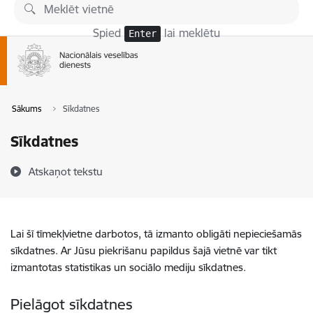
Pāriet uz lapas saturu
Spied
lai meklētu
Enter
Sākums
Sīkdatnes
Sīkdatnes
Atskaņot tekstu
Lai šī tīmekļvietne darbotos, tā izmanto obligāti nepieciešamās
sīkdatnes. Ar Jūsu piekrišanu papildus šajā vietnē var tikt
izmantotas statistikas un sociālo mediju sīkdatnes.
Pielāgot sīkdatnes