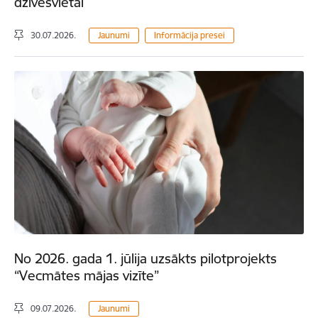
dzīvesvietai
30.07.2026.
Jaunumi
Informācija presei
No 2026. gada 1. jūlija uzsākts pilotprojekts
“Vecmātes mājas vizīte”
09.07.2026.
Jaunumi