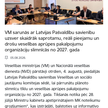
VM sarunās ar Latvijas Pašvaldību savienību
uzsver skaidrāk saprotamu, reāli pieejamu un
drošu veselības aprūpes pakalpojumu
organizāciju slimnīcās no 2027. gada
05.08.2026.
Veselības ministrijas (VM) un Nacionālā veselības
dienesta (NVD) pārstāvji otrdien, 4. augustā, piedalījās
Latvijas Pašvaldību savienības Veselības un sociālo
jautājumu komitejas sēdē, lai pārrunātu plānoto
slimnīcu tīklu un veselības aprūpes pakalpojumu
organizāciju no 2027. gada. Tikšanās notika pēc 28.
jūlijā Ministru kabineta apstiprinātajiem MK noteikumu
grozījumiem*, kas izstrādāti, balstoties uz informatīvo