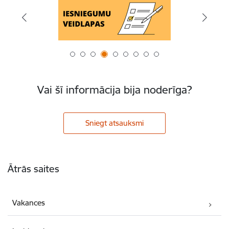
Vai šī informācija bija noderīga?
Sniegt atsauksmi
Kājene
Ātrās saites
Vakances