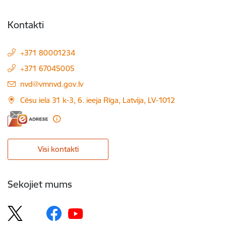
Kontakti
+371 80001234
+371 67045005
E-pasts:
nvd@vmnvd.gov.lv
Cēsu iela 31 k-3, 6. ieeja Rīga, Latvija, LV-1012
Visi kontakti
Sekojiet mums