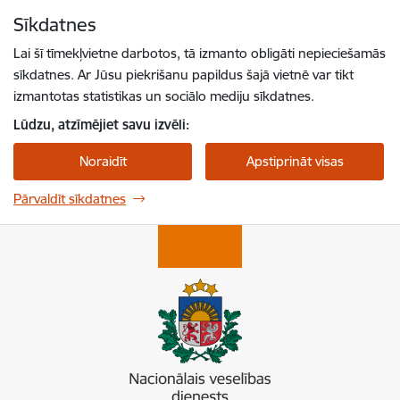
Pāriet uz lapas saturu
Sīkdatnes
Spied
lai meklētu
Enter
Lai šī tīmekļvietne darbotos, tā izmanto obligāti nepieciešamās
sīkdatnes. Ar Jūsu piekrišanu papildus šajā vietnē var tikt
izmantotas statistikas un sociālo mediju sīkdatnes.
Lūdzu, atzīmējiet savu izvēli:
Noraidīt
Apstiprināt visas
Pārvaldīt sīkdatnes
Nacionālais veselības dienests