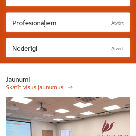
Profesionāļiem
Atvērt
Noderīgi
Atvērt
Jaunumi
Skatīt visus jaunumus