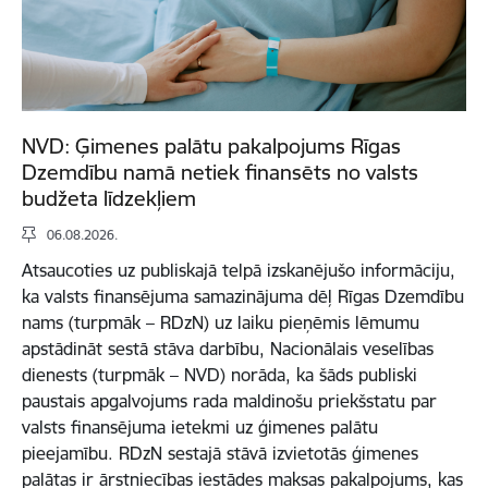
NVD: Ģimenes palātu pakalpojums Rīgas
Dzemdību namā netiek finansēts no valsts
budžeta līdzekļiem
06.08.2026.
Atsaucoties uz publiskajā telpā izskanējušo informāciju,
ka valsts finansējuma samazinājuma dēļ Rīgas Dzemdību
nams (turpmāk – RDzN) uz laiku pieņēmis lēmumu
apstādināt sestā stāva darbību, Nacionālais veselības
dienests (turpmāk – NVD) norāda, ka šāds publiski
paustais apgalvojums rada maldinošu priekšstatu par
valsts finansējuma ietekmi uz ģimenes palātu
pieejamību. RDzN sestajā stāvā izvietotās ģimenes
palātas ir ārstniecības iestādes maksas pakalpojums, kas