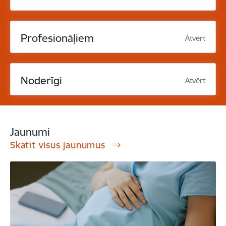
Profesionāļiem
Atvērt
Noderīgi
Atvērt
Jaunumi
Skatīt visus jaunumus