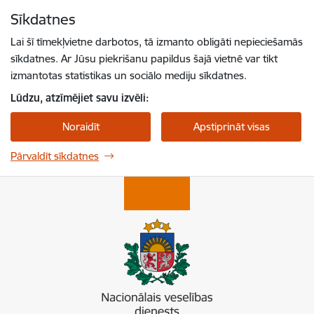
Pāriet uz lapas saturu
Sīkdatnes
Spied
lai meklētu
Enter
Lai šī tīmekļvietne darbotos, tā izmanto obligāti nepieciešamās
sīkdatnes. Ar Jūsu piekrišanu papildus šajā vietnē var tikt
izmantotas statistikas un sociālo mediju sīkdatnes.
Lūdzu, atzīmējiet savu izvēli:
Noraidīt
Apstiprināt visas
Pārvaldīt sīkdatnes
Nacionālais veselības dienests