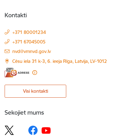
Kontakti
+371 80001234
+371 67045005
E-pasts:
nvd@vmnvd.gov.lv
Cēsu iela 31 k-3, 6. ieeja Rīga, Latvija, LV-1012
Visi kontakti
Sekojiet mums