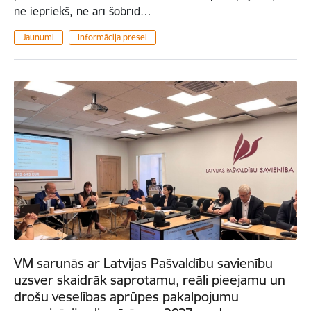
ne iepriekš, ne arī šobrīd…
Jaunumi
Informācija presei
VM sarunās ar Latvijas Pašvaldību savienību
uzsver skaidrāk saprotamu, reāli pieejamu un
drošu veselības aprūpes pakalpojumu