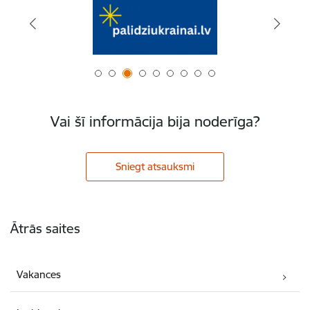
Vai šī informācija bija noderīga?
Sniegt atsauksmi
Kājene
Ātrās saites
Vakances