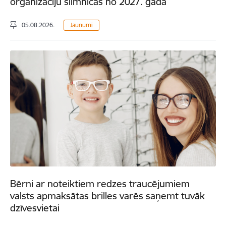
organizāciju slimnīcās no 2027. gada
05.08.2026.
Jaunumi
Bērni ar noteiktiem redzes traucējumiem
valsts apmaksātas brilles varēs saņemt tuvāk
dzīvesvietai