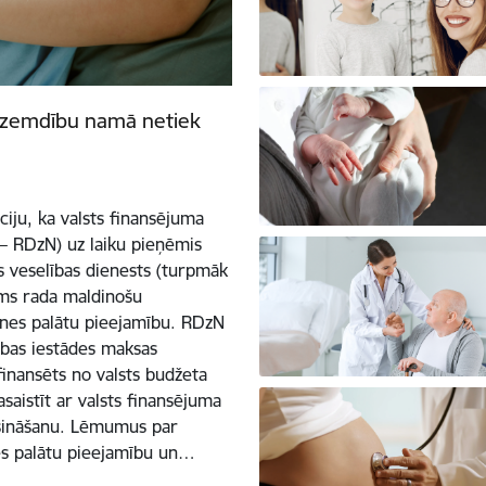
Dzemdību namā netiek
ciju, ka valsts finansējuma
 RDzN) uz laiku pieņēmis
s veselības dienests (turpmāk
ums rada maldinošu
enes palātu pieejamību. RDzN
cības iestādes maksas
finansēts no valsts budžeta
saistīt ar valsts finansējuma
šināšanu. Lēmumus par
s palātu pieejamību un…