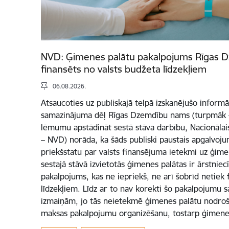
NVD: Ģimenes palātu pakalpojums Rīgas 
finansēts no valsts budžeta līdzekļiem
06.08.2026.
Atsaucoties uz publiskajā telpā izskanējušo informā
samazinājuma dēļ Rīgas Dzemdību nams (turpmāk –
lēmumu apstādināt sestā stāva darbību, Nacionālai
– NVD) norāda, ka šāds publiski paustais apgalvoj
priekšstatu par valsts finansējuma ietekmi uz ģim
sestajā stāvā izvietotās ģimenes palātas ir ārstnie
pakalpojums, kas ne iepriekš, ne arī šobrīd netiek 
līdzekļiem. Līdz ar to nav korekti šo pakalpojumu sa
izmaiņām, jo tās neietekmē ģimenes palātu nodro
maksas pakalpojumu organizēšanu, tostarp ģimene