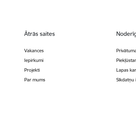
Kājene
Ātrās saites
Noderīg
Vakances
Privātuma
Iepirkumi
Piekļūsta
Projekti
Lapas kar
Par mums
Sīkdatņu 