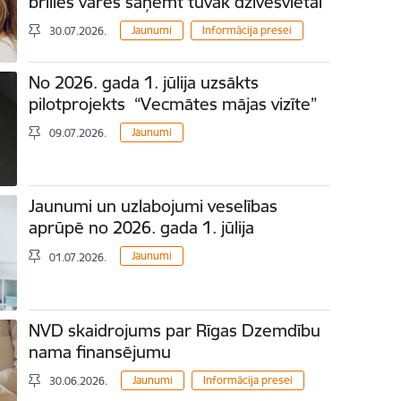
brilles varēs saņemt tuvāk dzīvesvietai
Jaunumi
Informācija presei
30.07.2026.
No 2026. gada 1. jūlija uzsākts
pilotprojekts “Vecmātes mājas vizīte”
Jaunumi
09.07.2026.
Jaunumi un uzlabojumi veselības
aprūpē no 2026. gada 1. jūlija
Jaunumi
01.07.2026.
NVD skaidrojums par Rīgas Dzemdību
nama finansējumu
Jaunumi
Informācija presei
30.06.2026.