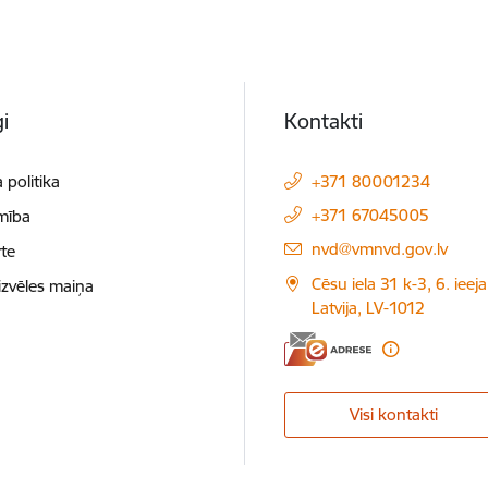
i
Kontakti
 politika
+371 80001234
+371 67045005
mība
E-pasts:
nvd@vmnvd.gov.lv
te
Cēsu iela 31 k-3, 6. ieeja
izvēles maiņa
Latvija, LV-1012
Visi kontakti