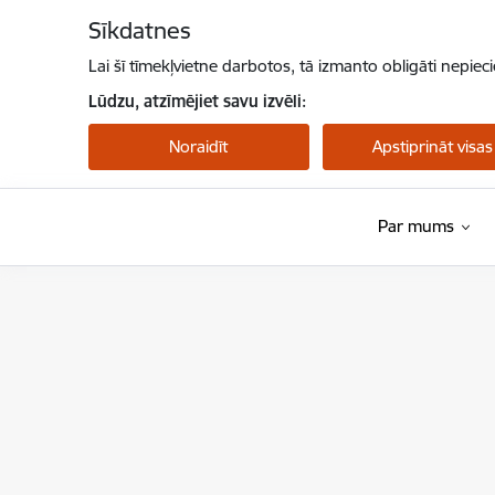
Pāriet uz lapas saturu
Sīkdatnes
Lai šī tīmekļvietne darbotos, tā izmanto obligāti nepiec
Lūdzu, atzīmējiet savu izvēli:
Noraidīt
Apstiprināt visas
Par mums
Nacionālais veselības dienests