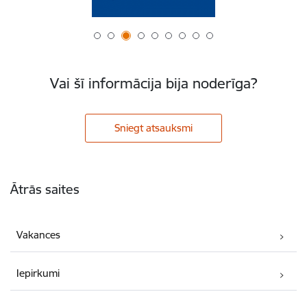
Vai šī informācija bija noderīga?
Sniegt atsauksmi
Kājene
Ātrās saites
Vakances
Iepirkumi