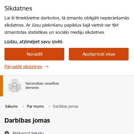
Pāriet uz lapas saturu
Sīkdatnes
Spied
lai meklētu
Enter
Lai šī tīmekļvietne darbotos, tā izmanto obligāti nepieciešamās
sīkdatnes. Ar Jūsu piekrišanu papildus šajā vietnē var tikt
izmantotas statistikas un sociālo mediju sīkdatnes.
Lūdzu, atzīmējiet savu izvēli:
Noraidīt
Apstiprināt visas
Pārvaldīt sīkdatnes
Sākums
Par mums
Darbības jomas
Darbības jomas
Atskaņot tekstu