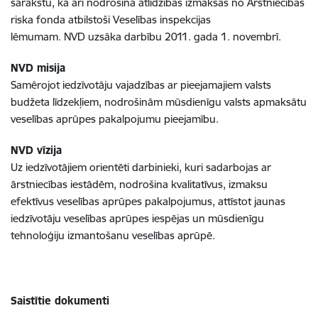
sarakstu,
kā arī nodrošina atlīdzības izmaksas no Ārstniecības
riska fonda atbilstoši Veselības inspekcijas
lēmumam.
NVD uzsāka darbību 2011. gada 1. novembrī.
NVD misija
Samērojot iedzīvotāju vajadzības ar pieejamajiem valsts
budžeta līdzekļiem, nodrošinām mūsdienīgu valsts apmaksātu
veselības aprūpes pakalpojumu pieejamību.
NVD vīzija
Uz iedzīvotājiem orientēti darbinieki, kuri sadarbojas ar
ārstniecības iestādēm, nodrošina kvalitatīvus, izmaksu
efektīvus veselības aprūpes pakalpojumus, attīstot jaunas
iedzīvotāju veselības aprūpes iespējas un mūsdienīgu
tehnoloģiju izmantošanu veselības aprūpē.
Saistītie dokumenti