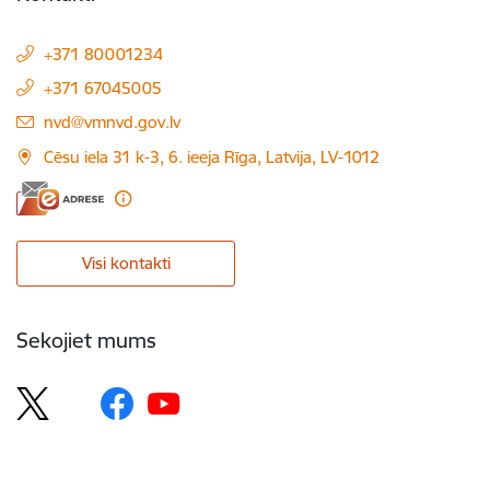
+371 80001234
+371 67045005
E-pasts:
nvd@vmnvd.gov.lv
Cēsu iela 31 k-3, 6. ieeja Rīga, Latvija, LV-1012
Visi kontakti
Sekojiet mums