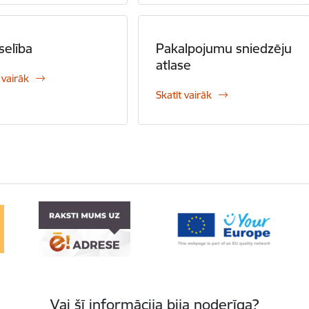
selība
Pakalpojumu sniedzēju
atlase
 vairāk
Skatīt vairāk
Vai šī informācija bija noderīga?