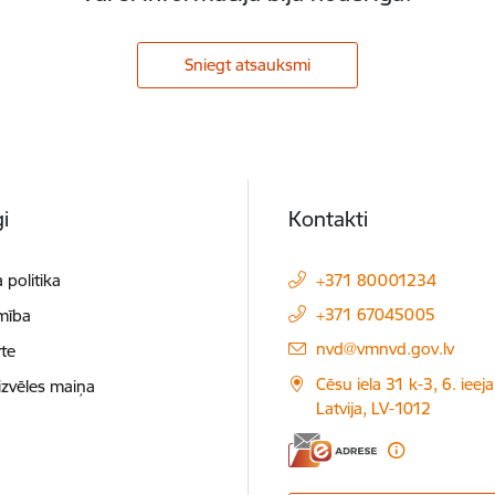
Sniegt atsauksmi
i
Kontakti
 politika
+371 80001234
+371 67045005
mība
E-pasts:
nvd@vmnvd.gov.lv
te
Cēsu iela 31 k-3, 6. ieeja
izvēles maiņa
Latvija, LV-1012