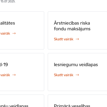
: 15.07.2025.
alitātes
Ārstniecības riska
fondu maksājums
 vairāk
Skatīt vairāk
d-19
Iesniegumu veidlapas
 vairāk
Skatīt vairāk
pšu veidlapas
Primārā veselības