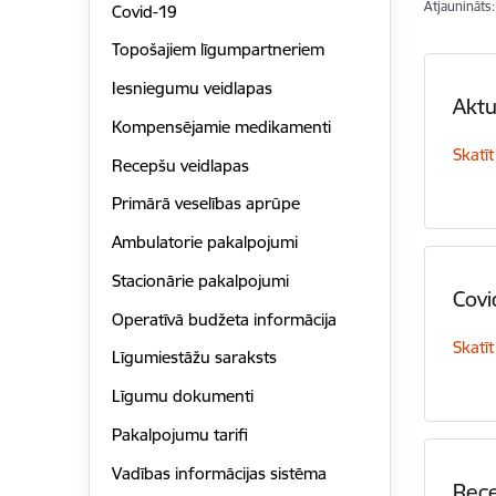
Atjaunināts
Covid-19
Topošajiem līgumpartneriem
Iesniegumu veidlapas
Aktu
Kompensējamie medikamenti
Skatīt
Recepšu veidlapas
Primārā veselības aprūpe
Ambulatorie pakalpojumi
Stacionārie pakalpojumi
Covi
Operatīvā budžeta informācija
Skatīt
Līgumiestāžu saraksts
Līgumu dokumenti
Pakalpojumu tarifi
Vadības informācijas sistēma
Rece