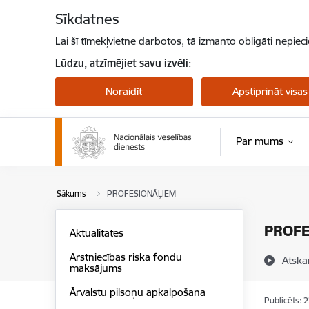
Pāriet uz lapas saturu
Sīkdatnes
Lai šī tīmekļvietne darbotos, tā izmanto obligāti nepiec
Lūdzu, atzīmējiet savu izvēli:
Noraidīt
Apstiprināt visas
Par mums
Sākums
PROFESIONĀĻIEM
PROFE
Aktualitātes
Ārstniecības riska fondu
Atska
maksājums
Ārvalstu pilsoņu apkalpošana
Publicēts: 