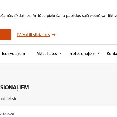
iešamās sīkdatnes. Ar Jūsu piekrišanu papildus šajā vietnē var tikt i
Pārvaldīt sīkdatnes
Iedzīvotājiem
Aktualitātes
Profesionāļiem
Konta
SIONĀĻIEM
ņot tekstu
22.10.2020.