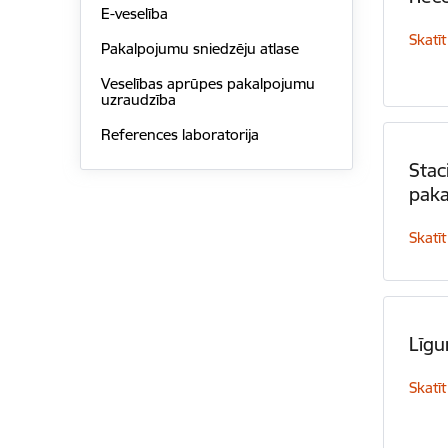
E-veselība
Skatīt
Pakalpojumu sniedzēju atlase
Veselības aprūpes pakalpojumu
uzraudzība
References laboratorija
Stac
paka
Skatīt
Līg
Skatīt