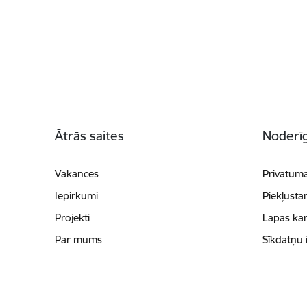
Kājene
Ātrās saites
Noderīg
Vakances
Privātuma
Iepirkumi
Piekļūsta
Projekti
Lapas kar
Par mums
Sīkdatņu 