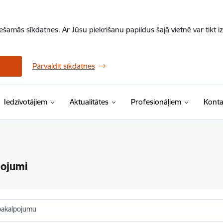
iešamās sīkdatnes. Ar Jūsu piekrišanu papildus šajā vietnē var tikt i
Pārvaldīt sīkdatnes
Iedzīvotājiem
Aktualitātes
Profesionāļiem
Konta
pojumi
pakalpojumu