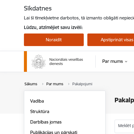
Pāriet uz lapas saturu
Sīkdatnes
Lai šī tīmekļvietne darbotos, tā izmanto obligāti nepiec
Lūdzu, atzīmējiet savu izvēli:
Noraidīt
Apstiprināt visas
Par mums
Sākums
Par mums
Pakalpojumi
Pakal
Vadība
Struktūra
Darbības jomas
Meklēt 
Publikācijas un pārskati