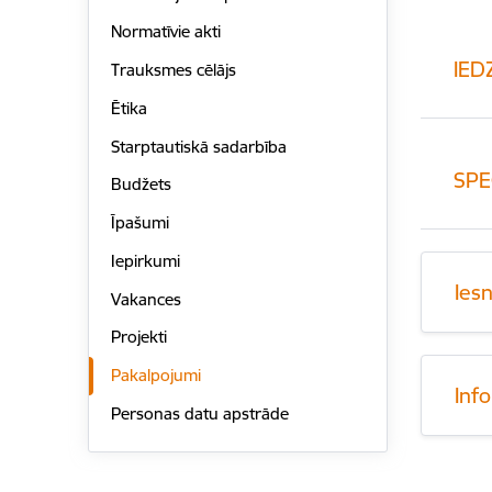
Normatīvie akti
IED
Trauksmes cēlājs
Ētika
Starptautiskā sadarbība
SPE
Budžets
Īpašumi
Iepirkumi
Ies
Vakances
Projekti
Pakalpojumi
Inf
Personas datu apstrāde