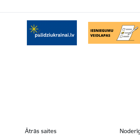
Kājene
Ātrās saites
Noderīg