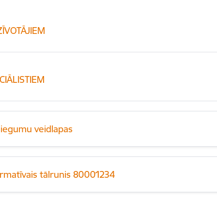
ZĪVOTĀJIEM
CIĀLISTIEM
niegumu veidlapas
ormatīvais tālrunis 80001234