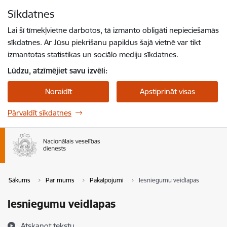
Pāriet uz lapas saturu
Sīkdatnes
Spied
lai meklētu
Enter
Lai šī tīmekļvietne darbotos, tā izmanto obligāti nepieciešamās
sīkdatnes. Ar Jūsu piekrišanu papildus šajā vietnē var tikt
izmantotas statistikas un sociālo mediju sīkdatnes.
Lūdzu, atzīmējiet savu izvēli:
Noraidīt
Apstiprināt visas
Pārvaldīt sīkdatnes
Sākums
Par mums
Pakalpojumi
Iesniegumu veidlapas
Iesniegumu veidlapas
Atskaņot tekstu