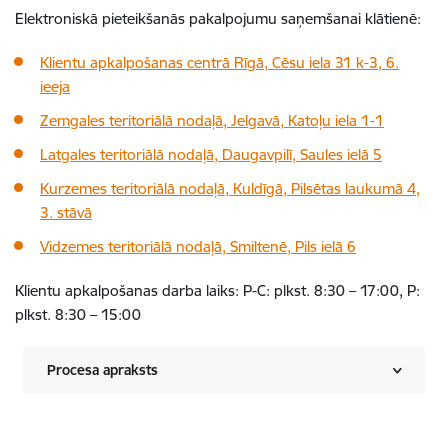
Elektroniskā pieteikšanās pakalpojumu saņemšanai klātienē:
Klientu apkalpošanas centrā Rīgā, Cēsu iela 31 k-3, 6.
ieeja
Zemgales teritoriālā nodaļā, Jelgavā, Katoļu iela 1-1
Latgales teritoriālā nodaļā, Daugavpilī, Saules ielā 5
Kurzemes teritoriālā nodaļā, Kuldīgā, Pilsētas laukumā 4,
3. stāvā
Vidzemes teritoriālā nodaļā, Smiltenē, Pils ielā 6
Klientu apkalpošanas darba laiks: P-C: plkst. 8:30 – 17:00, P:
plkst. 8:30 – 15:00
Procesa apraksts