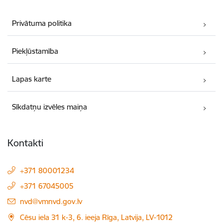
Privātuma politika
Piekļūstamība
Lapas karte
Sīkdatņu izvēles maiņa
Kontakti
+371 80001234
+371 67045005
E-pasts:
nvd@vmnvd.gov.lv
Cēsu iela 31 k-3, 6. ieeja Rīga, Latvija, LV-1012