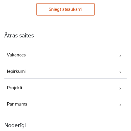
Sniegt atsauksmi
Kājene
Ātrās saites
Vakances
Iepirkumi
Projekti
Par mums
Noderīgi