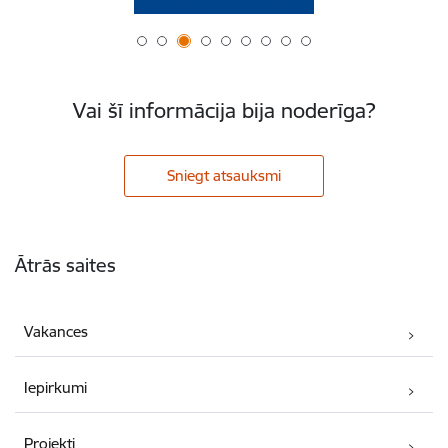
Vai šī informācija bija noderīga?
Sniegt atsauksmi
Kājene
Ātrās saites
Vakances
Iepirkumi
Projekti