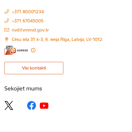
+371 80001234
+371 67045005
E-pasts:
nvd@vmnvd.gov.lv
Cēsu iela 31 k-3, 6. ieeja Rīga, Latvija, LV-1012
Visi kontakti
Sekojiet mums