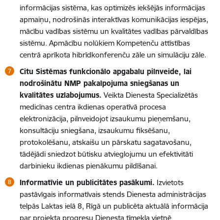
informācijas sistēma, kas optimizēs iekšējās informācijas
apmaiņu, nodrošinās interaktīvas komunikācijas iespējas,
mācību vadības sistēmu un kvalitātes vadības pārvaldības
sistēmu. Apmācību nolūkiem Kompetenču attīstības
centrā aprīkota hibrīdkonferenču zāle un simulāciju zāle.
Citu Sistēmas funkcionālo apgabalu pilnveide, lai
nodrošinātu NMP pakalpojuma sniegšanas un
kvalitātes uzlabojumus.
Veikta Dienesta Specializētās
medicīnas centra ikdienas operatīvā procesa
elektronizācija, pilnveidojot izsaukumu pieņemšanu,
konsultāciju sniegšana, izsaukumu fiksēšanu,
protokolēšanu, atskaišu un pārskatu sagatavošanu,
tādējādi sniedzot būtisku atvieglojumu un efektivitāti
darbinieku ikdienas pienākumu pildīšanai.
Informatīvie un publicitātes pasākumi.
Izvietots
pastāvīgais informatīvais stends Dienesta administrācijas
telpās Laktas ielā 8, Rīgā un publicēta aktuālā informācija
par projekta progresu Dienesta tīmekļa vietnē