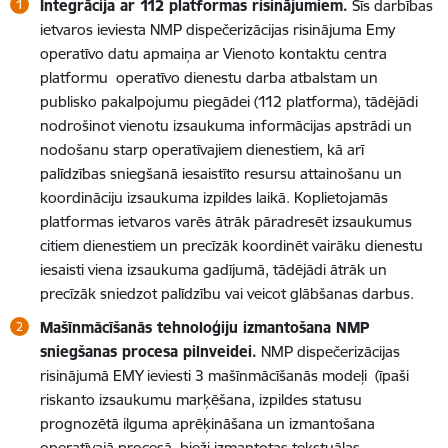
Integrācija ar 112 platformas risinājumiem.
Šīs darbības
ietvaros ieviesta NMP dispečerizācijas risinājuma Emy
operatīvo datu apmaiņa ar Vienoto kontaktu centra
platformu operatīvo dienestu darba atbalstam un
publisko pakalpojumu piegādei (112 platforma), tādējādi
nodrošinot vienotu izsaukuma informācijas apstrādi un
nodošanu starp operatīvajiem dienestiem, kā arī
palīdzības sniegšanā iesaistīto resursu attainošanu un
koordināciju izsaukuma izpildes laikā. Koplietojamās
platformas ietvaros varēs ātrāk pāradresēt izsaukumus
citiem dienestiem un precīzāk koordinēt vairāku dienestu
iesaisti viena izsaukuma gadījumā, tādējādi ātrāk un
precīzāk sniedzot palīdzību vai veicot glābšanas darbus.
Mašīnmācīšanās tehnoloģiju izmantošana NMP
sniegšanas procesa pilnveidei.
NMP dispečerizācijas
risinājumā EMY ieviesti 3 mašīnmācīšanās modeļi (īpaši
riskanto izsaukumu marķēšana, izpildes statusu
prognozētā ilguma aprēķināšana un izmantošana
operatīvajā procesā, bieži izmantotas tekstuālas