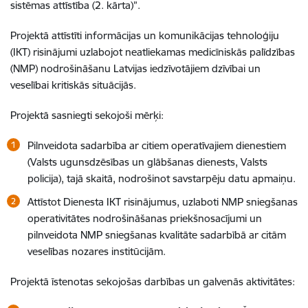
sistēmas attīstība (2. kārta)”.
Projektā attīstīti informācijas un komunikācijas tehnoloģiju
(IKT) risinājumi uzlabojot neatliekamas medicīniskās palīdzības
(NMP) nodrošināšanu Latvijas iedzīvotājiem dzīvībai un
veselībai kritiskās situācijās.
Projektā sasniegti sekojoši mērķi:
Pilnveidota sadarbība ar citiem operatīvajiem dienestiem
(Valsts ugunsdzēsības un glābšanas dienests, Valsts
policija), tajā skaitā, nodrošinot savstarpēju datu apmaiņu.
Attīstot Dienesta IKT risinājumus, uzlaboti NMP sniegšanas
operativitātes nodrošināšanas priekšnosacījumi un
pilnveidota NMP sniegšanas kvalitāte sadarbībā ar citām
veselības nozares institūcijām.
Projektā īstenotas sekojošas darbības un galvenās aktivitātes: