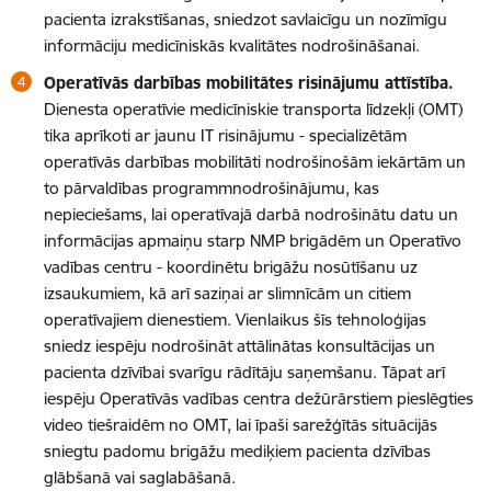
pacienta izrakstīšanas, sniedzot savlaicīgu un nozīmīgu
informāciju medicīniskās kvalitātes nodrošināšanai.
Operatīvās darbības mobilitātes risinājumu attīstība.
Dienesta operatīvie medicīniskie transporta līdzekļi (OMT)
tika aprīkoti ar jaunu IT risinājumu - specializētām
operatīvās darbības mobilitāti nodrošinošām iekārtām un
to pārvaldības programmnodrošinājumu, kas
nepieciešams, lai operatīvajā darbā nodrošinātu datu un
informācijas apmaiņu starp NMP brigādēm un Operatīvo
vadības centru - koordinētu brigāžu nosūtīšanu uz
izsaukumiem, kā arī saziņai ar slimnīcām un citiem
operatīvajiem dienestiem. Vienlaikus šīs tehnoloģijas
sniedz iespēju nodrošināt attālinātas konsultācijas un
pacienta dzīvībai svarīgu rādītāju saņemšanu. Tāpat arī
iespēju Operatīvās vadības centra dežūrārstiem pieslēgties
video tiešraidēm no OMT, lai īpaši sarežģītās situācijās
sniegtu padomu brigāžu mediķiem pacienta dzīvības
glābšanā vai saglabāšanā.