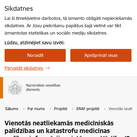
Pāriet uz lapas saturu
Sīkdatnes
Spied
lai meklētu
Enter
Lai šī tīmekļvietne darbotos, tā izmanto obligāti nepieciešamās
sīkdatnes. Ar Jūsu piekrišanu papildus šajā vietnē var tikt
izmantotas statistikas un sociālo mediju sīkdatnes.
Lūdzu, atzīmējiet savu izvēli:
Noraidīt
Apstiprināt visas
Pārvaldīt sīkdatnes
Sākums
Par mums
Projekti
ERAF projekti
Vienotās neatliek
Vienotās neatliekamās medicīniskās
palīdzības un katastrofu medicīnas