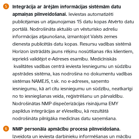
Integrācija ar ārējām informācijas sistēmām datu
apmaiņas pilnveidošanai.
Ieviestas automatizēti
publicējamas un atjaunojamas 15 datu kopas Atvērto datu
portālā. Nodrošināta aktuālo un vēsturisko adrešu
informācijas atjaunošana, izmantojot Valsts zemes
dienesta publicētās datu kopas. Resursu vadības sistēmā
Horizon izstrādāts jauns rēķinu nosūtīšanas rīks klientiem,
iepriekš validējot e-Adreses esamību. Medicīniskās
kvalitātes vadības centrā ieviesta Iesniegumu un sūdzību
apstrādes sistēma, kas nodrošina no dokumentu vadības
sistēmas NAMEJS, t.sk. no e-adreses, saņemto
iesniegumu, kā arī citu iesniegumu un sūdzību, neatkarīgi
no to iesniegšanas veida, reģistrēšanu un pārvaldību.
Nodrošinātas NMP dispečerizācijas risinājuma EMY
papildus integrācijas ar eVeselību, kā rezultātā
nodrošināta pilnīgāka medicīnas datu saņemšana.
NMP personāla apmācību procesa pilnveidošana.
Izveidota un ieviesta darbinieku informēšanas un mācību