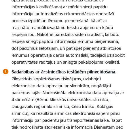
informācijas klasificēšana) ar mērķi sniegt papildu
informāciju, automatizētas rekomendācijas operatīvā
procesa izpildē un lēmumu pieņemšanā, kā arī lai
mazinātu manuāli ievadāmu tekstu apjomu un kļūdu
iespējamību. Nākotnē paredzēts sistēmu attīstīt, lai būtu
iespēja sniegt papildu informāciju lēmumu pieņemšanā,
dot padomus lietotājam, un pat spēt pieņemt atbilstošos
lēmumus operatīvajā darbā automātiski, tādējādi uzlabojot
operativitātes rādītājus un sniegtā pakalpojuma kvalitāti.
Sadarbības ar ārstniecības iestādēm pilnveidošana.
Pilnveidots koplietošanas risinājums, uzlabojot
elektronisko datu apmaiņu ar slimnīcām, nogādājot
pacientus tajās. Nodrošināta elektroniska datu apmaiņa ar
4 slimnīcām (Bērnu klīniskās universitātes slimnīcu,
Daugavpils reģionālo slimnīcu, Cēsu klīniku, Kuldīgas
slimnīcu), kā rezultātā slimnīcas elektroniski saņem pilnu
informāciju par pacientu jau transportēšanas laikā. Tāpat
tiek nodrošināta atgriezeniskā informācija Dienestam pēc