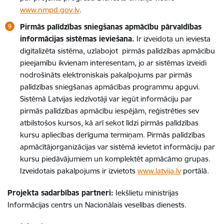
www.nmpd.gov.lv
.
Pirmās palīdzības sniegšanas apmācību pārvaldības
informācijas sistēmas ieviešana.
Ir izveidota un ieviesta
digitalizēta sistēma, uzlabojot pirmās palīdzības apmācību
pieejamību ikvienam interesentam, jo ar sistēmas izveidi
nodrošināts elektroniskais pakalpojums par pirmās
palīdzības sniegšanas apmācības programmu apguvi.
Sistēmā Latvijas iedzīvotāji var iegūt informāciju par
pirmās palīdzības apmācību iespējām, reģistrēties sev
atbilstošos kursos, kā arī sekot līdzi pirmās palīdzības
kursu apliecības derīguma termiņam. Pirmās palīdzības
apmācītājorganizācijas var sistēmā ievietot informāciju par
kursu piedāvājumiem un komplektēt apmācāmo grupas.
Izveidotais pakalpojums ir izvietots
www.latvija.lv
portālā.
Projekta sadarbības partneri:
Iekšlietu ministrijas
Informācijas centrs un Nacionālais veselības dienests.