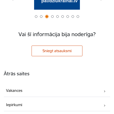
Vai šī informācija bija noderīga?
Sniegt atsauksmi
Kājene
Ātrās saites
Vakances
Iepirkumi