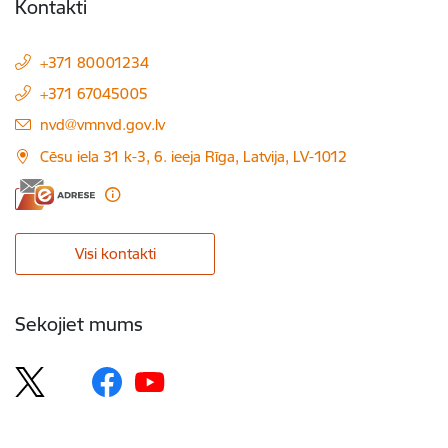
Kontakti
+371 80001234
+371 67045005
E-pasts:
nvd@vmnvd.gov.lv
Cēsu iela 31 k-3, 6. ieeja Rīga, Latvija, LV-1012
Visi kontakti
Sekojiet mums