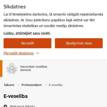
Pāriet uz lapas saturu
Sīkdatnes
Spied
lai meklētu
Enter
Lai šī tīmekļvietne darbotos, tā izmanto obligāti nepieciešamās
sīkdatnes. Ar Jūsu piekrišanu papildus šajā vietnē var tikt
izmantotas statistikas un sociālo mediju sīkdatnes.
Lūdzu, atzīmējiet savu izvēli:
Noraidīt
Apstiprināt visas
Pārvaldīt sīkdatnes
Sākums
Profesionāļiem
E-veselība
E-veselība
Atskaņot tekstu