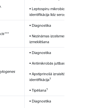
.
• Leptospiru mikrobioloģiskā
1
identifikācija līdz serogrupai
• Diagnostika
cis***
• Nezināmas izcelsmes paraugu
izmeklēšana
• Diagnostika
• Antimikrobās jutības noteikšana
cytogenes
• Apstiprinošā izraisītāja kultūru
1
identifikācija
1
• Tipēšana
• Diagnostika