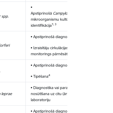
•
Apstiprinošā
Campylobacter
ģints
 spp.
mikroorganismu kultūru
1; 3
identifikācija
1; 3
• Apstiprinošā diagnostika
orferi
• Izraisītāju cirkulācijas
4
monitorings pārnēsātājos
3; 4
• Apstiprinošā diagnostika
.
4
• Tipēšana
• Diagnostika vai parauga
 leprae
nosūtīšana uz citu (ārpus Latvijas)
laboratoriju
3
• Apstiprinošā diagnostika