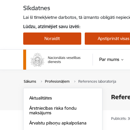
Pāriet uz lapas saturu
Sīkdatnes
Lai šī tīmekļvietne darbotos, tā izmanto obligāti nepiec
Lūdzu, atzīmējiet savu izvēli:
Noraidīt
Apstiprināt visas
Par mums
Sākums
Profesionāļiem
References laboratorija
Refere
Aktualitātes
Ārstniecības riska fondu
maksājums
Publicēts: 
Ārvalstu pilsoņu apkalpošana