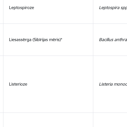
Leptospiroze
Leptospira spp
Liesassērga (Sibīrijas mēris)*
Bacillus anthra
Listerioze
Listeria mono