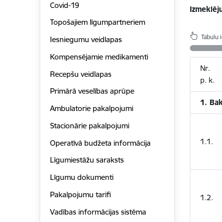
Covid-19
Izmeklēj
Topošajiem līgumpartneriem
Tabulu 
Iesniegumu veidlapas
Kompensējamie medikamenti
Nr.
Recepšu veidlapas
p. k.
Primārā veselības aprūpe
1. Bak
Ambulatorie pakalpojumi
Stacionārie pakalpojumi
1.1.
Operatīvā budžeta informācija
Līgumiestāžu saraksts
Līgumu dokumenti
Pakalpojumu tarifi
1.2.
Vadības informācijas sistēma