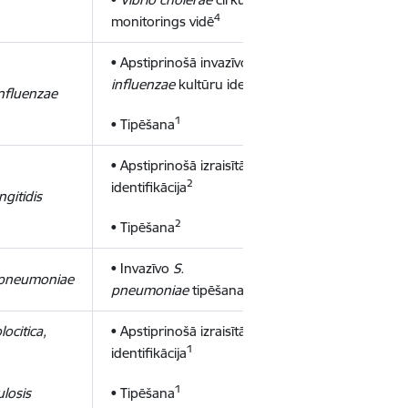
4
monitorings vidē
• Apstiprinošā invazīvo
H.
1
influenzae
kultūru identifikācija
nfluenzae
1
• Tipēšana
• Apstiprinošā izraisītāja kultūru
2
identifikācija
ngitidis
2
• Tipēšana
• Invazīvo
S.
 pneumoniae
1
pneumoniae
tipēšana
locitica,
• Apstiprinošā izraisītāja kultūru
1
identifikācija
1
losis
• Tipēšana