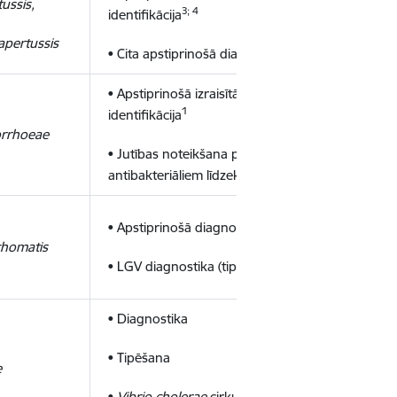
ussis,
3; 4
identifikācija
apertussis
3; 4
• Cita apstiprinošā diagnostika
• Apstiprinošā izraisītāja kultūru
1
identifikācija
orrhoeae
• Jutības noteikšana pret
1
antibakteriāliem līdzekļiem
3
• Apstiprinošā diagnostika
chomatis
• LGV diagnostika (tipēšana)
• Diagnostika
• Tipēšana
e
•
Vibrio cholerae
cirkulācijas