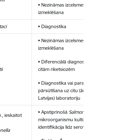
***
• Nezināmas izcelsmes paraugu
izmeklēšana
taci
• Diagnostika
• Nezināmas izcelsmes paraugu
izmeklēšana
• Diferenciālā diagnostika ar
ii
citām riketsiozēm
• Diagnostika vai parauga
pārsūtīšana uz citu (ārpus
Latvijas) laboratoriju
• Apstiprinošā
Salmonella
ģints
.
, ieskaitot
mikroorganismu kultūru
1
identifikācija līdz serotipam
nella
4