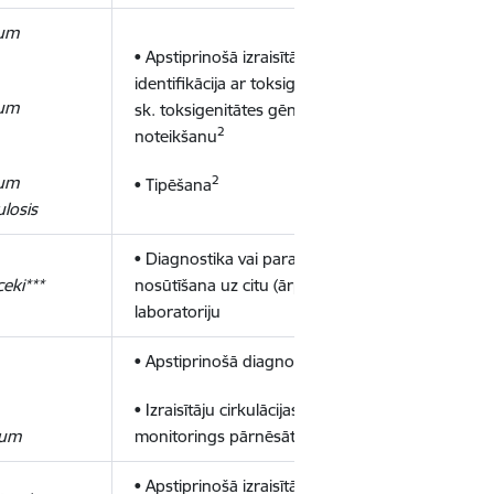
ium
• Apstiprinošā izraisītāja kultūru
identifikācija ar toksigenitātes (t.
ium
sk. toksigenitātes gēna)
2
noteikšanu
ium
2
• Tipēšana
losis
• Diagnostika vai parauga
ceki***
nosūtīšana uz citu (ārpus Latvijas)
laboratoriju
3
• Apstiprinošā diagnostika
• Izraisītāju cirkulācijas
4
lum
monitorings pārnēsātājos
• Apstiprinošā izraisītāja kultūru