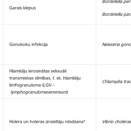
Bordetella pert
Garais klepus
Bordetella par
Gonokoku infekcija
Neisseria gon
Hlamīdiju ierosinātas seksuāli
transmisīvas slimības, t. sk. hlamīdiju
Chlamydia tra
limfogranuloma (LGV –
lymphogranulomavenereum
)
Holera un holeras izraisītāju nēsāšana*
Vibrio cholera