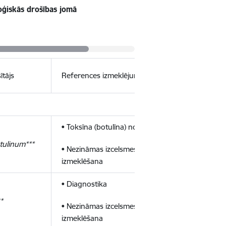
oģiskās drošības jomā
ītājs
References izmeklējumi
1
• Toksīna (botulīna) noteikšana
tulinum***
• Nezināmas izcelsmes paraugu
izmeklēšana
• Diagnostika
*
• Nezināmas izcelsmes paraugu
izmeklēšana