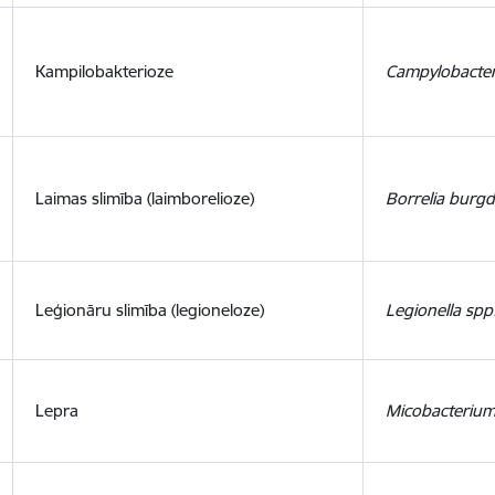
Kampilobakterioze
Campylobacter
Laimas slimība (laimborelioze)
Borrelia burgd
Leģionāru slimība (legioneloze)
Legionella spp
Lepra
Micobacterium