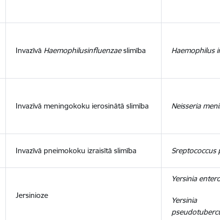
Invazīvā
Haemophilusinfluenzae
slimība
Haemophilus i
Invazīvā meningokoku ierosinātā slimība
Neisseria meni
Invazīvā pneimokoku izraisītā slimība
Sreptococcus
Yersinia entero
Jersinioze
Yersinia
pseudotubercu