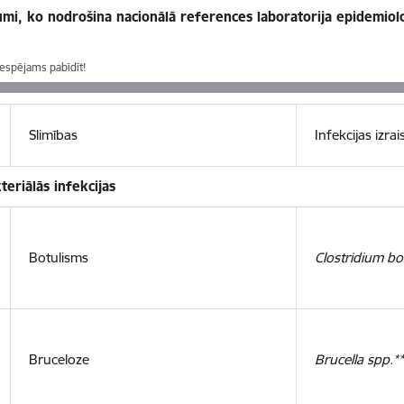
umi, ko nodrošina nacionālā references laboratorija epidemiol
iespējams pabīdīt!
Slimības
Infekcijas izrais
teriālās infekcijas
Botulisms
Clostridium bo
Bruceloze
Brucella spp.**