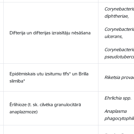
Corynebacter
diphtheriae,
Corynebacter
Difterija un difterijas izraisītāju nēsāšana
ulcerans,
Corynebacter
pseudotubercu
Epidēmiskais utu izsitumu tīfs* un Brilla
Riketsia prova
slimība*
Ehrlichia spp.
Ērlihioze (t. sk. cilvēka granulocitārā
Anaplasma
anaplazmoze)
phagocytophi