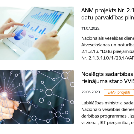
ANM projekts Nr. 2.1
datu pārvaldības pil
11.07.2025.
Nacionālais veselības dien
Atveseļošanas un noturība
2.1.3.1.i. “Datu pieejamīb
Nr. 2.1.3.1.i.0/1/23/I/V
Noslēgts sadarbības
risinājuma starp VVI
29.06.2023.
ERAF projekti
Labklājības ministrija sada
Nacionālo veselības dienes
darbības programmas „Iza
virziena „IKT pieejamība,