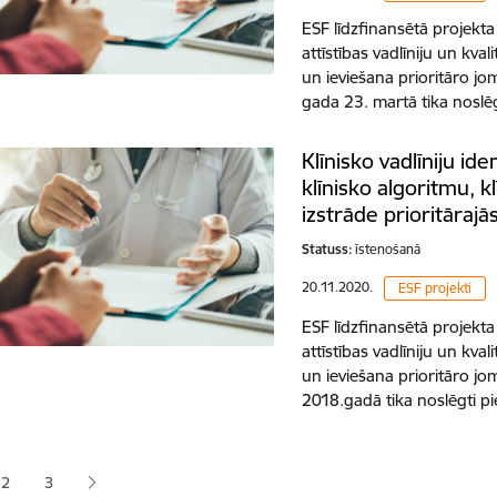
ESF līdzfinansētā projekta
attīstības vadlīniju un kv
un ieviešana prioritāro jo
gada 23. martā tika nosl
Klīnisko vadlīniju id
klīnisko algoritmu, k
izstrāde prioritārajā
Statuss:
īstenošanā
20.11.2020.
ESF projekti
ESF līdzfinansētā projekta
attīstības vadlīniju un kv
un ieviešana prioritāro jo
2018.gadā tika noslēgti pi
ana
2
3
zējā lapa
Lapa
Lapa