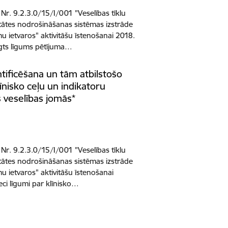
 Nr. 9.2.3.0/15/I/001 "Veselības tīklu
alitātes nodrošināšanas sistēmas izstrāde
mu ietvaros" aktivitāšu īstenošanai 2018.
ēgts līgums pētījuma…
entificēšana un tām atbilstošo
līnisko ceļu un indikatoru
s veselības jomās*
 Nr. 9.2.3.0/15/I/001 "Veselības tīklu
alitātes nodrošināšanas sistēmas izstrāde
mu ietvaros" aktivitāšu īstenošanai
eci līgumi par klīnisko…