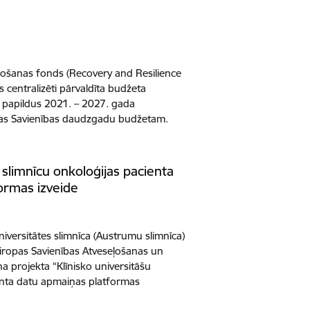
ļošanas fonds (Recovery and Resilience
as centralizēti pārvaldīta budžeta
 papildus 2021. – 2027. gada
pas Savienības daudzgadu budžetam.
u slimnīcu onkoloģijas pacienta
ormas izveide
iversitātes slimnīca (Austrumu slimnīca)
Eiropas Savienības Atveseļošanas un
 projekta “Klīnisko universitāšu
enta datu apmaiņas platformas