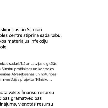
 slimnīcas un Slimību
oles centrs stiprina sadarbību,
kos materiālus infekciju
olei
mnīcas sadarbībā ar Latvijas digitālās
n Slimību profilakses un kontroles
ienības Atveseļošanas un noturības
 investīcijas projekta "Klīnisko…
nota valsts finanšu resursu
dības grāmatvedības
nājums, vienotās resursu