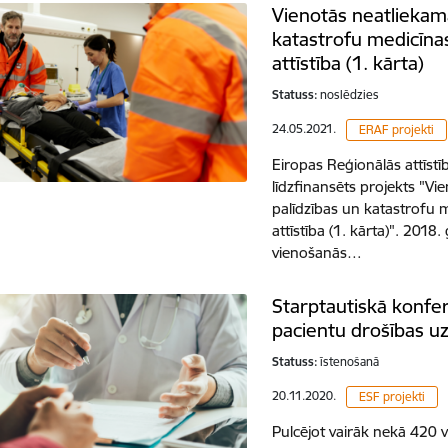
Vienotās neatliekam
katastrofu medicīna
attīstība (1. kārta)
Statuss:
noslēdzies
24.05.2021.
ERAF projekti
Eiropas Reģionālās attīst
līdzfinansēts projekts "Vi
palīdzības un katastrofu 
attīstība (1. kārta)". 2018
vienošanās…
Starptautiskā konfer
pacientu drošības uz
Statuss:
īstenošanā
20.11.2020.
ESF projekti
Pulcējot vairāk nekā 420 