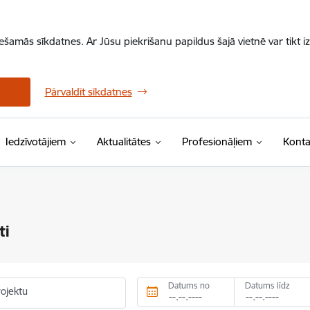
iešamās sīkdatnes. Ar Jūsu piekrišanu papildus šajā vietnē var tikt i
Pārvaldīt sīkdatnes
Iedzīvotājiem
Aktualitātes
Profesionāļiem
Konta
ti
Datums no
Datums līdz
rojektu