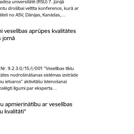
diņa universitātē (RSU) 7. jūnijā
entu drošībai veltīta konference, kurā ar
ālisti no ASV, Dānijas, Kanādas,…
 veselības aprūpes kvalitātes
s jomā
 Nr. 9.2.3.0/15/I/001 "Veselības tīklu
alitātes nodrošināšanas sistēmas izstrāde
mu ietvaros" aktivitāšu īstenošanai
oslēgti līgumi par eksperta…
u apmierinātību ar veselības
kvalitāti*