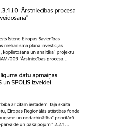
.3.1.i.0 “Ārstniecības procesa
nveidošana”
ests īsteno Eiropas Savienības
s mehānisma plāna investīcijas
a, koplietošana un analītika” projektu
ARAM/003 “Ārstniecības procesa…
 līgums datu apmaiņas
S un SPOLIS izveidei
rbībā ar citām iestādēm, tajā skaitā
tu, Eiropas Reģionālās attīstības fonda
ugsme un nodarbinātība” prioritārā
 e-pārvalde un pakalpojumi” 2.2.1…