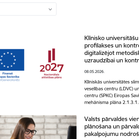
Klīnisko universitāšu
profilakses un kontr
digitalizējot metodis
uzraudzībai un kontr
08.05.2026.
Klīniskās universitātes sli
veselības centru (LDVC) u
centru (SPKC) Eiropas Sav
mehānisma plāna 2.1.3.1.i.
Valsts pārvaldes vie
plānošana un pārval
pakalpojumu nodroši