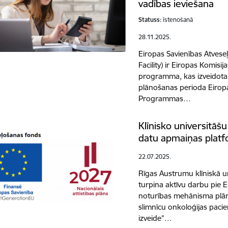
vadības ieviešana
Statuss:
īstenošanā
28.11.2025.
Eiropas Savienības Atvese
Facility) ir Eiropas Komisij
programma, kas izveidota
plānošanas perioda Eiro
Programmas…
Klīnisko universitāš
datu apmaiņas platf
22.07.2025.
Rīgas Austrumu klīniskā un
turpina aktīvu darbu pie 
noturības mehānisma plāna
slimnīcu onkoloģijas paci
izveide”…