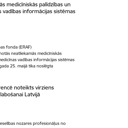
ās medicīniskās palīdzības un
s vadības informācijas sistēmas
ības fonda (ERAF)
enotās neatliekamās medicīniskās
medicīnas vadības informācijas sistēmas
. gada 25. maijā tika noslēgta
encē noteikts virziens
labošanai Latvijā
veselības nozares profesionāļus no