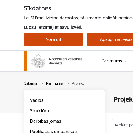
Pāriet uz lapas saturu
Sīkdatnes
Lai šī tīmekļvietne darbotos, tā izmanto obligāti nepiec
Lūdzu, atzīmējiet savu izvēli:
Noraidīt
Apstiprināt visas
Par mums
Sākums
Par mums
Projekti
Projek
Vadība
Struktūra
Darbības jomas
Meklēt p
Publikācijas un pārskati