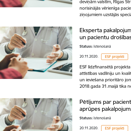
deviņām valstīm, Rīgas Stra
norisinājās vērienīga paci
ziņojumiem uzstājās speci
Eksperta pakalpojumi
un pacientu drošība
Statuss:
īstenošanā
20.11.2020.
ESF projekti
ESF līdzfinansētā projekta
attīstības vadlīniju un kv
un ieviešana prioritāro jo
2018.gada 31.maijā tika n
Pētījums par pacient
aprūpes pakalpojumu 
Statuss:
īstenošanā
20.11.2020.
ESF projekti