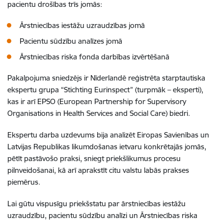
pacientu drošības trīs jomās:
Ārstniecības iestāžu uzraudzības jomā
Pacientu sūdzību analīzes jomā
Ārstniecības riska fonda darbības izvērtēšanā
Pakalpojuma sniedzējs ir Nīderlandē reģistrēta starptautiska
ekspertu grupa “Stichting Eurinspect” (turpmāk – eksperti),
kas ir arī EPSO (European Partnership for Supervisory
Organisations in Health Services and Social Care) biedri.
Ekspertu darba uzdevums bija analizēt Eiropas Savienības un
Latvijas Republikas likumdošanas ietvaru konkrētajās jomās,
pētīt pastāvošo praksi, sniegt priekšlikumus procesu
pilnveidošanai, kā arī aprakstīt citu valstu labās prakses
piemērus.
Lai gūtu vispusīgu priekšstatu par ārstniecības iestāžu
uzraudzību, pacientu sūdzību analīzi un Ārstniecības riska