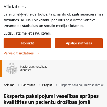
Pāriet uz lapas saturu
Sīkdatnes
Spied
lai meklētu
Enter
Lai šī tīmekļvietne darbotos, tā izmanto obligāti nepieciešamās
sīkdatnes. Ar Jūsu piekrišanu papildus šajā vietnē var tikt
izmantotas statistikas un sociālo mediju sīkdatnes.
Lūdzu, atzīmējiet savu izvēli:
Noraidīt
Apstiprināt visas
Pārvaldīt sīkdatnes
Sākums
Par mums
Projekti
Eksperta pakalpojumi veselības aprū
Eksperta pakalpojumi veselības aprūpes
kvalitātes un pacientu drošības jomā