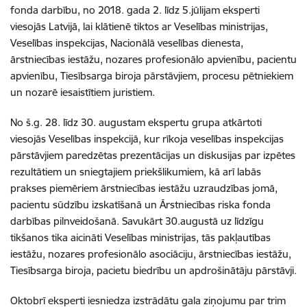
fonda darbību, no 2018. gada 2. līdz 5.jūlijam eksperti
viesojās Latvijā, lai klātienē tiktos ar Veselības ministrijas,
Veselības inspekcijas, Nacionālā veselības dienesta,
ārstniecības iestāžu, nozares profesionālo apvienību, pacientu
apvienību, Tiesībsarga biroja pārstāvjiem, procesu pētniekiem
un nozarē iesaistītiem juristiem.
No š.g. 28. līdz 30. augustam ekspertu grupa atkārtoti
viesojās Veselības inspekcijā, kur rīkoja veselības inspekcijas
pārstāvjiem paredzētas prezentācijas un diskusijas par izpētes
rezultātiem un sniegtajiem priekšlikumiem, kā arī labās
prakses piemēriem ārstniecības iestāžu uzraudzības jomā,
pacientu sūdzību izskatīšanā un Ārstniecības riska fonda
darbības pilnveidošanā. Savukārt 30.augustā uz līdzīgu
tikšanos tika aicināti Veselības ministrijas, tās pakļautības
iestāžu, nozares profesionālo asociāciju, ārstniecības iestāžu,
Tiesībsarga biroja, pacietu biedrību un apdrošinātāju pārstāvji.
Oktobrī eksperti iesniedza izstrādātu gala ziņojumu par trim