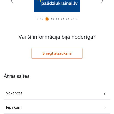
Vai šī informācija bija noderīga?
Sniegt atsauksmi
Kājene
Ātrās saites
Vakances
Iepirkumi