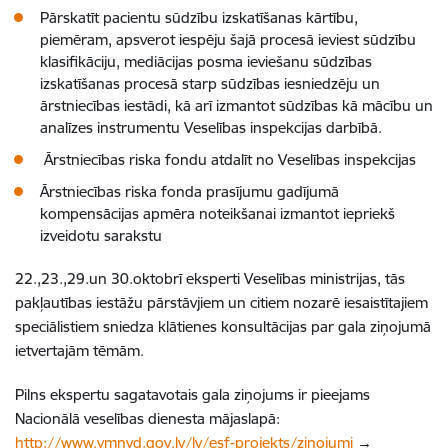
Pārskatīt pacientu sūdzību izskatīšanas kārtību,
piemēram, apsverot iespēju šajā procesā ieviest sūdzību
klasifikāciju, mediācijas posma ieviešanu sūdzības
izskatīšanas procesā starp sūdzības iesniedzēju un
ārstniecības iestādi, kā arī izmantot sūdzības kā mācību un
analīzes instrumentu Veselības inspekcijas darbībā.
Ārstniecības riska fondu atdalīt no Veselības inspekcijas
Ārstniecības riska fonda prasījumu gadījumā
kompensācijas apmēra noteikšanai izmantot iepriekš
izveidotu sarakstu
22.,23.,29.un 30.oktobrī eksperti Veselības ministrijas, tās
pakļautības iestāžu pārstāvjiem un citiem nozarē iesaistītajiem
speciālistiem sniedza klātienes konsultācijas par gala ziņojumā
ietvertajām tēmām.
Pilns ekspertu sagatavotais gala ziņojums ir pieejams
Nacionālā veselības dienesta mājaslapā:
http://www.vmnvd.gov.lv/lv/esf-projekts/zinojumi
→