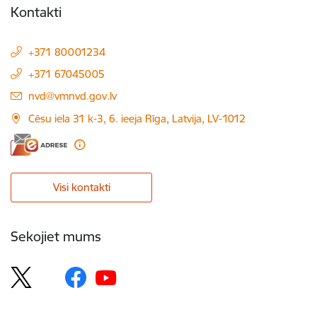
Kontakti
+371 80001234
+371 67045005
E-pasts:
nvd@vmnvd.gov.lv
Cēsu iela 31 k-3, 6. ieeja Rīga, Latvija, LV-1012
Visi kontakti
Sekojiet mums