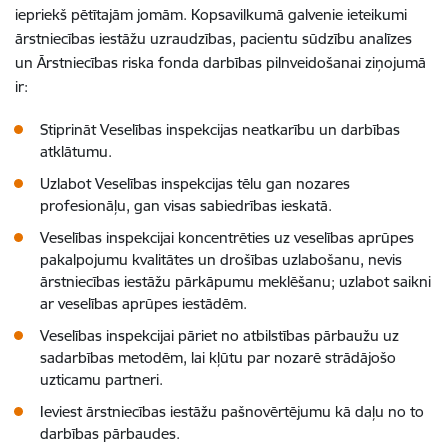
iepriekš pētītajām jomām. Kopsavilkumā galvenie ieteikumi
ārstniecības iestāžu uzraudzības, pacientu sūdzību analīzes
un Ārstniecības riska fonda darbības pilnveidošanai ziņojumā
ir:
Stiprināt Veselības inspekcijas neatkarību un darbības
atklātumu.
Uzlabot Veselības inspekcijas tēlu gan nozares
profesionāļu, gan visas sabiedrības ieskatā.
Veselības inspekcijai koncentrēties uz veselības aprūpes
pakalpojumu kvalitātes un drošības uzlabošanu, nevis
ārstniecības iestāžu pārkāpumu meklēšanu; uzlabot saikni
ar veselības aprūpes iestādēm.
Veselības inspekcijai pāriet no atbilstības pārbaužu uz
sadarbības metodēm, lai kļūtu par nozarē strādājošo
uzticamu partneri.
Ieviest ārstniecības iestāžu pašnovērtējumu kā daļu no to
darbības pārbaudes.