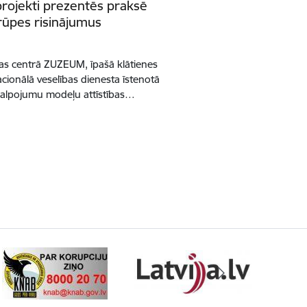
rojekti prezentēs praksē
rūpes risinājumus
las centrā ZUZEUM, īpašā klātienes
cionālā veselības dienesta īstenotā
kalpojumu modeļu attīstības…