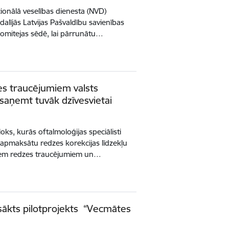
cionālā veselības dienesta (NVD)
edalījās Latvijas Pašvaldību savienības
komitejas sēdē, lai pārrunātu…
es traucējumiem valsts
 saņemt tuvāk dzīvesvietai
loks, kurās oftalmoloģijas speciālisti
s apmaksātu redzes korekcijas līdzekļu
iem redzes traucējumiem un…
zsākts pilotprojekts “Vecmātes