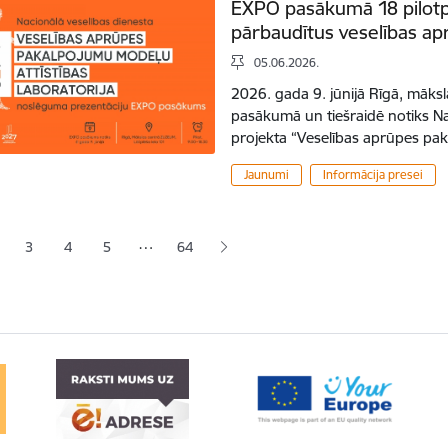
EXPO pasākumā 18 pilotp
pārbaudītus veselības ap
05.06.2026.
2026. gada 9. jūnijā Rīgā, māks
pasākumā un tiešraidē notiks Na
projekta “Veselības aprūpes pa
Jaunumi
Informācija presei
ana
…
3
4
5
64
jā lapa
pa
Lapa
Lapa
Lapa