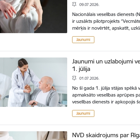
09.07.2026.
Nacionālais veselības dienests (
ir uzsākts pilotprojekts “Vecmāte
mērķis ir novērtēt, apskatīt, uzk
Jaunumi
Jaunumi un uzlabojumi v
1. jūlija
01.07.2026.
No šī gada 1. jūlija stājas spēkā
apmaksāto veselības aprūpes pa
veselības dienests ir apkopojis š
Jaunumi
NVD skaidrojums par Rī