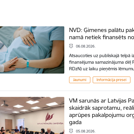
NVD: Ģimenes palātu pa
namā netiek finansēts no
06.08.2026.
Atsaucoties uz publiskajā telpā i
finansējuma samazinājuma dēļ 
RDzN) uz laiku pieņēmis lēmumu
Jaunumi
Informācija presei
VM sarunās ar Latvijas P
skaidrāk saprotamu, reāl
aprūpes pakalpojumu orga
gada
05.08.2026.