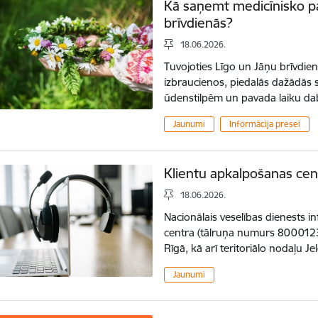
Kā saņemt medicīnisko pa
brīvdienās?
18.06.2026.
Tuvojoties Līgo un Jāņu brīvdien
izbraucienos, piedalās dažādās s
ūdenstilpēm un pavada laiku da
Jaunumi
Informācija presei
Klientu apkalpošanas cent
18.06.2026.
Nacionālais veselības dienests 
centra (tālruņa numurs 8000123
Rīgā, kā arī teritoriālo nodaļu 
Jaunumi