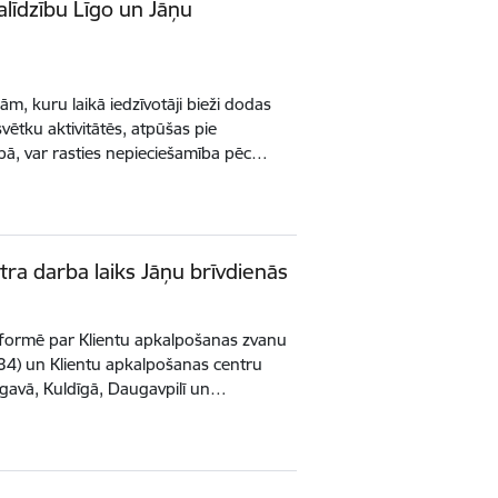
līdzību Līgo un Jāņu
ām, kuru laikā iedzīvotāji bieži dodas
vētku aktivitātēs, atpūšas pie
bā, var rasties nepieciešamība pēc…
ra darba laiks Jāņu brīvdienās
informē par Klientu apkalpošanas zvanu
4) un Klientu apkalpošanas centru
Jelgavā, Kuldīgā, Daugavpilī un…