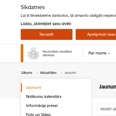
Pāriet uz lapas saturu
Sīkdatnes
Lai šī tīmekļvietne darbotos, tā izmanto obligāti nepiec
Lūdzu, atzīmējiet savu izvēli:
Noraidīt
Apstiprināt visas
Par mums
Sākums
Aktualitātes
Jaunumi
Jaunu
Jaunumi
Notikumu kalendārs
Informācija presei
Meklēt akt
Foto un Video