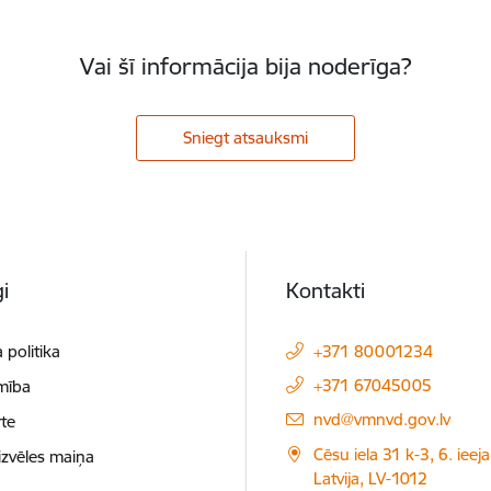
Vai šī informācija bija noderīga?
Sniegt atsauksmi
i
Kontakti
 politika
+371 80001234
+371 67045005
mība
E-pasts:
nvd@vmnvd.gov.lv
te
Cēsu iela 31 k-3, 6. ieeja
izvēles maiņa
Latvija, LV-1012