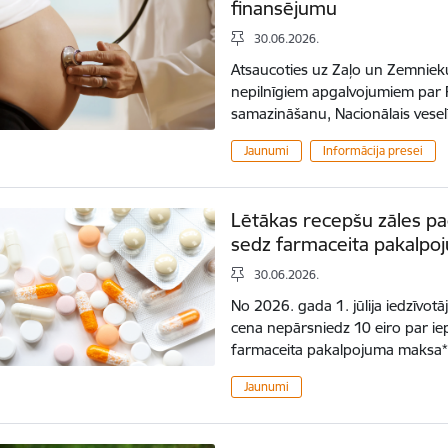
finansējumu
30.06.2026.
Atsaucoties uz Zaļo un Zemnieku
nepilnīgiem apgalvojumiem par
samazināšanu, Nacionālais vesel
Jaunumi
Informācija presei
Lētākas recepšu zāles paci
sedz farmaceita pakalpoj
30.06.2026.
No 2026. gada 1. jūlija iedzīvotā
cena nepārsniedz 10 eiro par i
farmaceita pakalpojuma maksa* -
Jaunumi