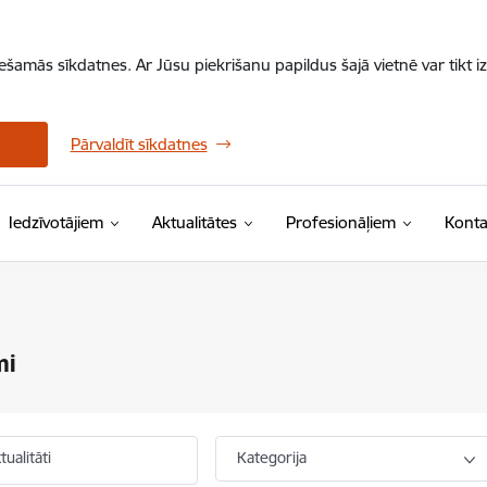
iešamās sīkdatnes. Ar Jūsu piekrišanu papildus šajā vietnē var tikt i
Pārvaldīt sīkdatnes
Iedzīvotājiem
Aktualitātes
Profesionāļiem
Konta
mi
ualitāti
Kategorija