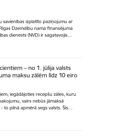
 savienības izplatīto paziņojumu ar
 Rīgas Dzemdību nama finansējuma
ības dienests (NVD) ir sagatavojis…
entiem – no 1. jūlija valsts
uma maksu zālēm līdz 10 eiro
jiem, iegādājoties recepšu zāles, kuru
epakojumu, vairs nebūs jāmaksā
 to pilnā apmērā segs valsts. Šis…