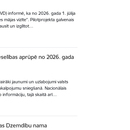
NVD) informē, ka no 2026. gada 1. jūlija
s mājas vizīte”. Pilotprojekta galvenais
lausīt un izglītot…
eselības aprūpē no 2026. gada
 vairāki jaunumi un uzlabojumi valsts
kalpojumu sniegšanā. Nacionālais
o informāciju, tajā skaitā arī…
gas Dzemdību nama