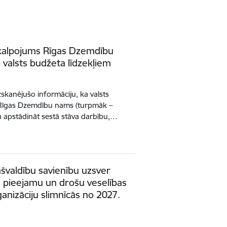
kalpojums Rīgas Dzemdību
 valsts budžeta līdzekļiem
zskanējušo informāciju, ka valsts
Rīgas Dzemdību nams (turpmāk –
 apstādināt sestā stāva darbību,…
ašvaldību savienību uzsver
i pieejamu un drošu veselības
nizāciju slimnīcās no 2027.