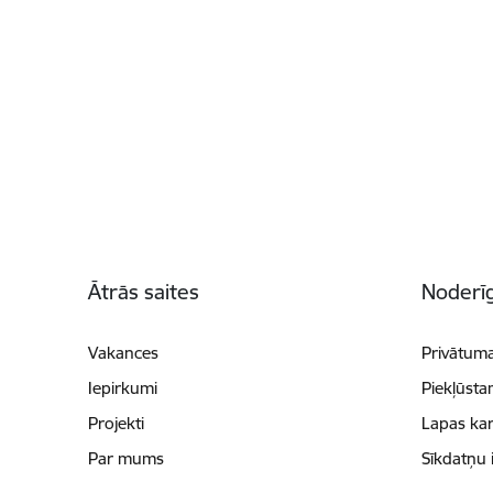
Kājene
Ātrās saites
Noderīg
Vakances
Privātuma
Iepirkumi
Piekļūsta
Projekti
Lapas kar
Par mums
Sīkdatņu 