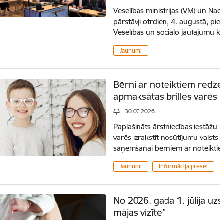
Veselības ministrijas (VM) un Na
pārstāvji otrdien, 4. augustā, pi
Veselības un sociālo jautājumu 
Jaunumi
Bērni ar noteiktiem redz
apmaksātas brilles varēs
30.07.2026.
Paplašināts ārstniecības iestāžu 
varēs izrakstīt nosūtījumu valst
saņemšanai bērniem ar noteikt
Jaunumi
Informācija presei
No 2026. gada 1. jūlija u
mājas vizīte”