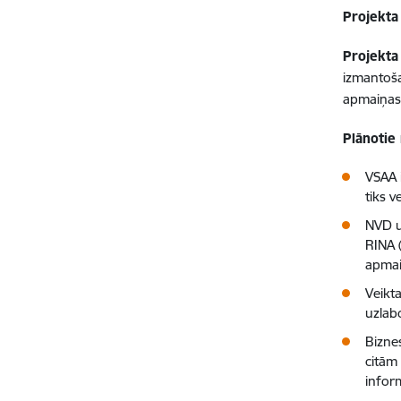
Projekta 
Projekta
izmantoša
apmaiņas
Plānotie 
VSAA 
tiks v
NVD u
RINA 
apmai
Veikt
uzlab
Biznes
citām
infor