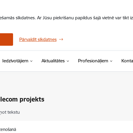
iešamās sīkdatnes. Ar Jūsu piekrišanu papildus šajā vietnē var tikt i
Pārvaldīt sīkdatnes
Iedzīvotājiem
Aktualitātes
Profesionāļiem
Konta
lecom projekts
ņot tekstu
stenošanā