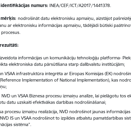
identifikācijas numurs:
INEA/CEF/ICT/A2017/1441378.
 mērķis:
nodrošināt datu elektronisku apmaiņu, aizstājot pašreiz
nu ar elektronisku informācijas apmaiņu, tādējādi būtiski paātrinot
 procesus.
rezultāti:
izveidota informācijas un komunikāciju tehnoloģiju platforma- Piek
eikta elektroniska datu pārsūtīšana starp dalībvalstu institūcijām;
n VSAA infrastruktūra integrēta ar Eiropas Komisijas (EK) nodrošinā
(Reference Implementation of National Implementation), kas nodro
ņu;
a NVD un VSAA Biznesa procesu izmaiņu analīze, lai pielāgotu tos e
otu datu uzskaiti efektīvākas darbības nodrošināšanai;
a procesu izmaiņu realizācija, NVD nodrošinot jaunas informācijas si
 NVD IS un VSAA nodrošinot to izpildes atbalstu pamatdarbības si
mācijas sistēma”.