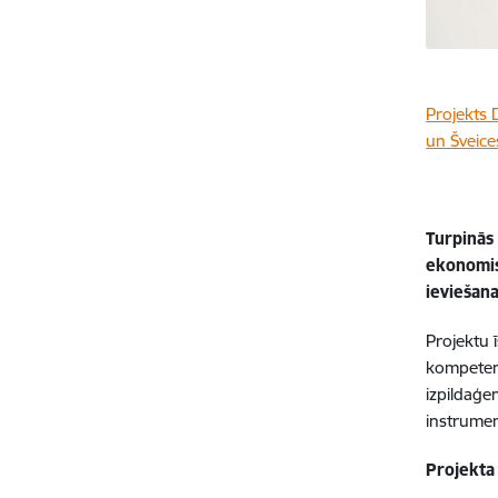
Projekts 
un Šveice
Turpinās 
ekonomis
ieviešan
Projektu 
kompetent
izpildaģe
instrumen
Projekta