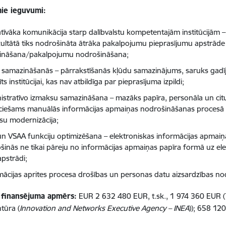
ie ieguvumi:
tīvāka komunikācija starp dalībvalstu kompetentajām institūcijām – m
zultātā tiks nodrošināta ātrāka pakalpojumu pieprasījumu apstrād
ināšana/pakalpojumu nodrošināšana;
 samazināšanās – pārrakstīšanās kļūdu samazinājums, saruks gadīj
ts institūcijai, kas nav atbildīga par pieprasījuma izpildi;
istratīvo izmaksu samazināšana – mazāks papīra, personāla un citu
ciešams manuālās informācijas apmaiņas nodrošināšanas procesā 
su modernizācija;
n VSAA funkciju optimizēšana – elektroniskas informācijas apmaiņa s
šinās ne tikai pāreju no informācijas apmaiņas papīra formā uz el
apstrādi;
mācijas aprites procesa drošības un personas datu aizsardzības n
 finansējuma apmērs:
EUR 2 632 480 EUR, t.sk., 1 974 360 EUR (7
ntūra (
Innovation and Networks Executive Agency – INEA
)); 658 12