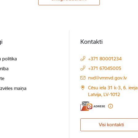
i
Kontakti
 politika
+371 80001234
+371 67045005
mība
E-pasts:
nvd@vmnvd.gov.lv
te
Cēsu iela 31 k-3, 6. ieeja
izvēles maiņa
Latvija, LV-1012
Visi kontakti