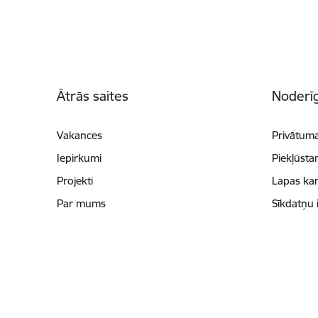
Kājene
Ātrās saites
Noderīg
Vakances
Privātuma
Iepirkumi
Piekļūsta
Projekti
Lapas kar
Par mums
Sīkdatņu 