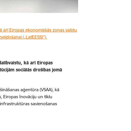
 kā arī Eiropas ekonomiskās zonas valstu
zveidošanai („LatEESSI”).
alībvalstu, kā arī Eiropas
tūcijām sociālās drošības jomā
rošināšanas aģentūra (VSAA), kā
 Eiropas Inovāciju un tīklu
 infrastruktūras savienošanas