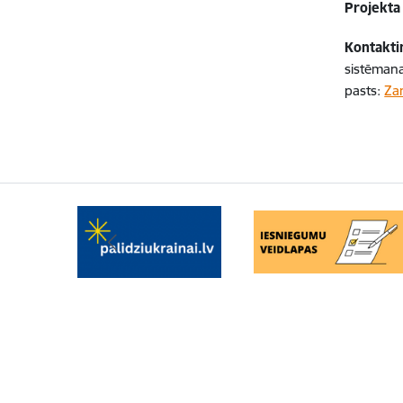
Projekta 
Kontakti
sistēmana
pasts:
Za