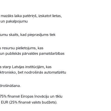
azāks laika patēriņš, izskatot lietas,
e un pakalpojumu
umu skaits, kad pieprasījums tiek
 resursu pielietojums, kas
un publiskās pārvaldes pamatdarbības
tarp Latvijas institūcijām, kas
ektronisko, bet nodrošinās automatizētu
odrošināšana.
5% finansē Eiropas Inovāciju un tīklu
0 EUR (25% finansē valsts budžets).