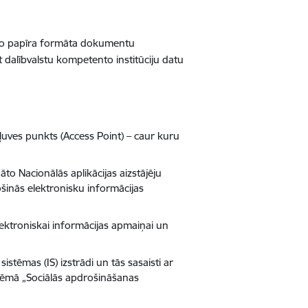
ējo papīra formāta dokumentu
 dalībvalstu kompetento institūciju datu
ļuves punkts (Access Point) – caur kuru
to Nacionālās aplikācijas aizstājēju
šinās elektronisku informācijas
lektroniskai informācijas apmaiņai un
stēmas (IS) izstrādi un tās sasaisti ar
stēmā „Sociālās apdrošināšanas