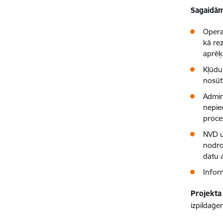
Sagaidām
Opera
kā re
aprēķ
Kļūdu
nosūtī
Admin
nepie
proce
NVD u
nodro
datu 
Infor
Projekta
izpildaģe