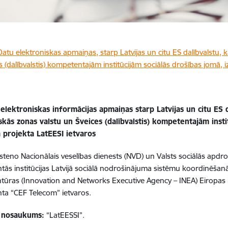
Datu elektroniskas apmaiņas, starp Latvijas un citu ES dalībvalstu,
s (dalībvalstis) kompetentajām institūcijām sociālās drošības jomā, i
elektroniskas informācijas apmaiņas starp Latvijas un citu ES d
kās zonas valstu un Šveices (dalībvalstis) kompetentajām insti
a projekta LatEESI ietvaros
īsteno Nacionālais veselības dienests (NVD) un Valsts sociālās apd
ās institūcijas Latvijā sociālā nodrošinājuma sistēmu koordinēšanā,
ntūras (Innovation and Networks Executive Agency – INEA) Eiropas
ta “CEF Telecom” ietvaros.
 nosaukums:
“LatEESSI”.