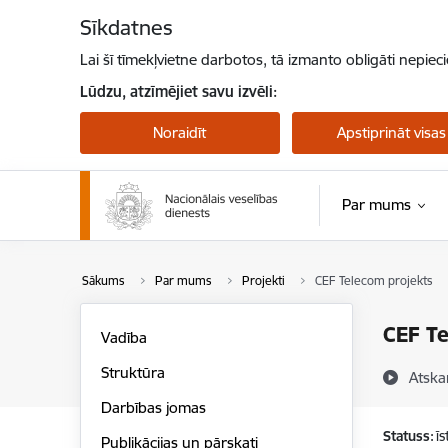
Pāriet uz lapas saturu
Sīkdatnes
Lai šī tīmekļvietne darbotos, tā izmanto obligāti nepiec
Lūdzu, atzīmējiet savu izvēli:
Noraidīt
Apstiprināt visas
Par mums
Sākums
Par mums
Projekti
CEF Telecom projekts
CEF Te
Vadība
Struktūra
Atska
Darbības jomas
Statuss:
ī
Publikācijas un pārskati