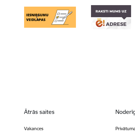
Kājene
Ātrās saites
Noderīg
Vakances
Privātuma