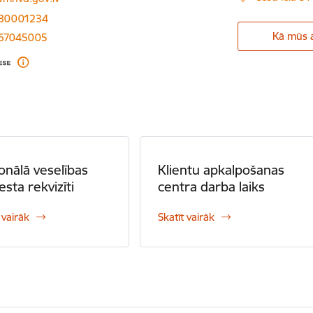
 80001234
Kā mūs a
 67045005
onālā veselības
Klientu apkalpošanas
esta rekvizīti
centra darba laiks
 vairāk
Skatīt vairāk