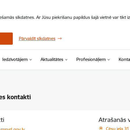
iešamās sīkdatnes. Ar Jūsu piekrišanu papildus šajā vietnē var tikt i
Pārvaldīt sīkdatnes
Iedzīvotājiem
Aktualitātes
Profesionāļiem
Konta
es kontakti
ti
Atrašanās 
ts:
Cēsu iela 31 
mnvd.gov.lv