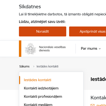
Pāriet uz lapas saturu
Sīkdatnes
Lai šī tīmekļvietne darbotos, tā izmanto obligāti nepiec
Lūdzu, atzīmējiet savu izvēli:
Noraidīt
Apstiprināt visas
Par mums
Sākums
Iestādes kontakti
Iestād
Iestādes kontakti
Kontakti iedzīvotājiem
Kontakti profesionāļiem
Kontak
Kontakti medijiem
E-pas
nvd@v