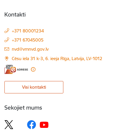
Kontakti
+371 80001234
+371 67045005
E-pasts:
nvd@vmnvd.gov.lv
Cēsu iela 31 k-3, 6. ieeja Rīga, Latvija, LV-1012
Visi kontakti
Sekojiet mums