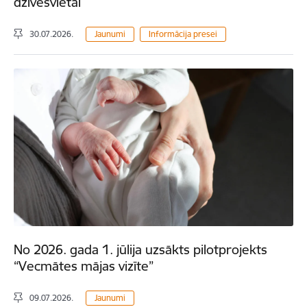
dzīvesvietai
30.07.2026.
Jaunumi
Informācija presei
No 2026. gada 1. jūlija uzsākts pilotprojekts
“Vecmātes mājas vizīte”
09.07.2026.
Jaunumi