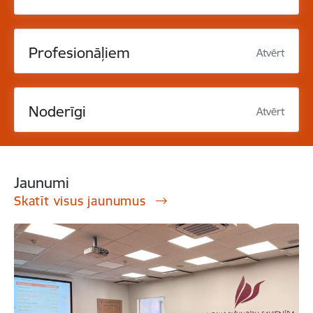
Profesionāļiem
Atvērt
Noderīgi
Atvērt
Jaunumi
Skatīt visus jaunumus