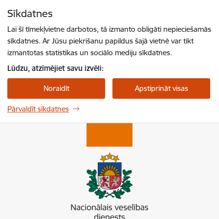
Pāriet uz lapas saturu
Sīkdatnes
Spied
lai meklētu
Enter
Lai šī tīmekļvietne darbotos, tā izmanto obligāti nepieciešamās
sīkdatnes. Ar Jūsu piekrišanu papildus šajā vietnē var tikt
izmantotas statistikas un sociālo mediju sīkdatnes.
Lūdzu, atzīmējiet savu izvēli:
Noraidīt
Apstiprināt visas
Pārvaldīt sīkdatnes
Nacionālais veselības dienests