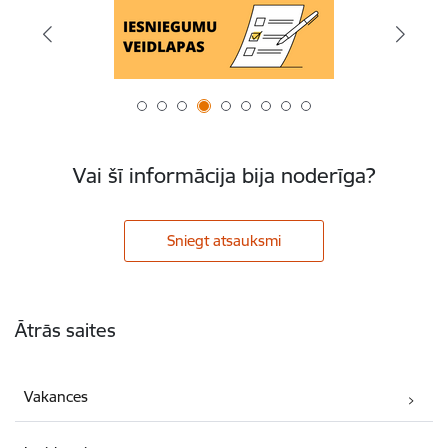
Vai šī informācija bija noderīga?
Sniegt atsauksmi
Kājene
Ātrās saites
Vakances