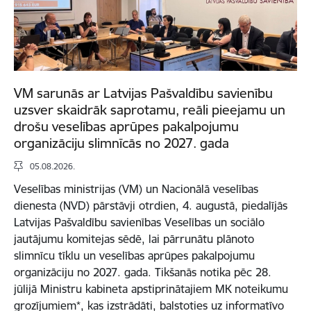
VM sarunās ar Latvijas Pašvaldību savienību
uzsver skaidrāk saprotamu, reāli pieejamu un
drošu veselības aprūpes pakalpojumu
organizāciju slimnīcās no 2027. gada
05.08.2026.
Veselības ministrijas (VM) un Nacionālā veselības
dienesta (NVD) pārstāvji otrdien, 4. augustā, piedalījās
Latvijas Pašvaldību savienības Veselības un sociālo
jautājumu komitejas sēdē, lai pārrunātu plānoto
slimnīcu tīklu un veselības aprūpes pakalpojumu
organizāciju no 2027. gada. Tikšanās notika pēc 28.
jūlijā Ministru kabineta apstiprinātajiem MK noteikumu
grozījumiem*, kas izstrādāti, balstoties uz informatīvo