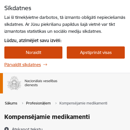
Pāriet uz lapas saturu
Sīkdatnes
Spied
lai meklētu
Enter
Lai šī tīmekļvietne darbotos, tā izmanto obligāti nepieciešamās
sīkdatnes. Ar Jūsu piekrišanu papildus šajā vietnē var tikt
izmantotas statistikas un sociālo mediju sīkdatnes.
Lūdzu, atzīmējiet savu izvēli:
Noraidīt
Apstiprināt visas
Pārvaldīt sīkdatnes
Sākums
Profesionāļiem
Kompensējamie medikamenti
Kompensējamie medikamenti
Atskaņot tekstu