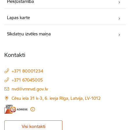
Piekļūstamība
Lapas karte
Sīkdatņu izvēles maiņa
Kontakti
+371 80001234
+371 67045005
E-pasts:
nvd@vmnvd.gov.lv
Cēsu iela 31 k-3, 6. ieeja Rīga, Latvija, LV-1012
Visi kontakti