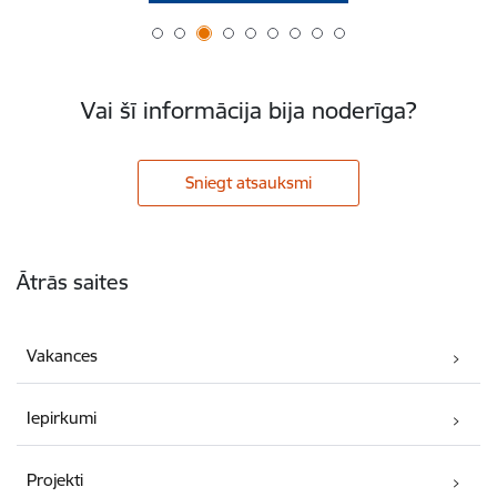
Vai šī informācija bija noderīga?
Sniegt atsauksmi
Kājene
Ātrās saites
Vakances
Iepirkumi
Projekti