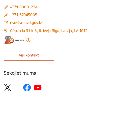
+371 80001234
+371 67045005
E-pasts:
nvd@vmnvd.gov.lv
Cēsu iela 31 k-3, 6. ieeja Rīga, Latvija, LV-1012
Visi kontakti
Sekojiet mums