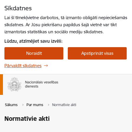
Pāriet uz lapas saturu
Sīkdatnes
Spied
lai meklētu
Enter
Lai šī tīmekļvietne darbotos, tā izmanto obligāti nepieciešamās
sīkdatnes. Ar Jūsu piekrišanu papildus šajā vietnē var tikt
izmantotas statistikas un sociālo mediju sīkdatnes.
Lūdzu, atzīmējiet savu izvēli:
Noraidīt
Apstiprināt visas
Pārvaldīt sīkdatnes
Sākums
Par mums
Normatīvie akti
Normatīvie akti