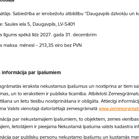
ātājs: Sabiedrība ar ierobežotu atbildību “Daugavpils dzīvokļu u
e: Saules iela 5, Daugavpils, LV-5401
 līgums spēkā līdz 2027. gada 31. decembrim
 maksa: mēnesī – 213,35 eiro bez PVN
a informācija par īpašumiem
grāmatās ieraksta nekustamus īpašumus un nostiprina ar tiem sais
amas, un to ierakstiem ir publiska ticamība. Atbilstoši Zemesgrā
tīšana un lietu tiesību nostiprināšana ir obligāta. Attiecīgi inform
ama Valsts vienotajā datorizētajā zemesgrāmatā
www.zemesgramata
mācija par nekustamajiem īpašumiem, to objektiem, zemes vienības 
tājiem, lietotājiem ir pieejama Nekustamā īpašuma valsts kadastra i
mācija par publisku personu nekustamo īpašumu un kustamās man