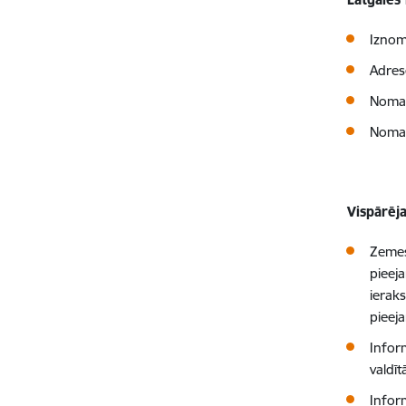
Iznom
Adres
Nomas
Nomas
Vispārēj
Zemes
pieej
ieraks
pieej
Infor
valdī
Infor