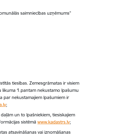
n komunālās saimniecības uzņēmums”
tītās tiesības. Zemesgrāmatas ir visiem
matu likuma 1.pantam nekustamo īpašumu
ācija par nekustamajiem īpašumiem ir
.lv
;
daļām un to īpašniekiem, tiesiskajiem
nformācijas sistēmā
www.kadastrs.lv
;
tas atsavināšanas vai iznomāšanas