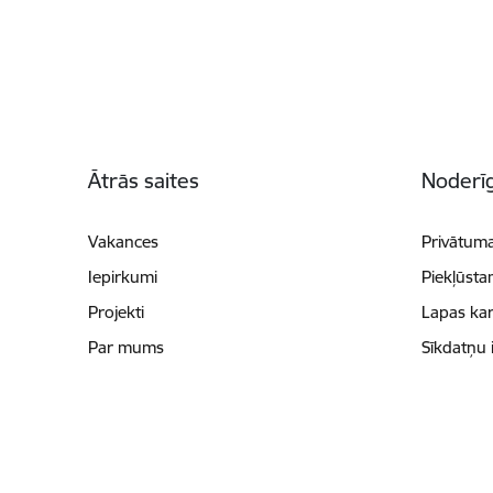
Kājene
Ātrās saites
Noderīg
Vakances
Privātuma
Iepirkumi
Piekļūsta
Projekti
Lapas kar
Par mums
Sīkdatņu 