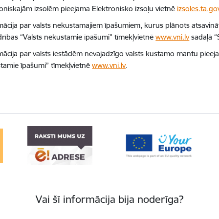
roniskajām izsolēm pieejama Elektronisko izsoļu vietnē
izsoles.ta.gov
mācija par valsts nekustamajiem īpašumiem, kurus plānots atsavināt 
drības “Valsts nekustamie īpašumi” tīmekļvietnē
www.vni.lv
sadaļā “
mācija par valsts iestādēm nevajadzīgo valsts kustamo mantu pieejam
tamie īpašumi” tīmekļvietnē
www.vni.lv
.
Vai šī informācija bija noderīga?