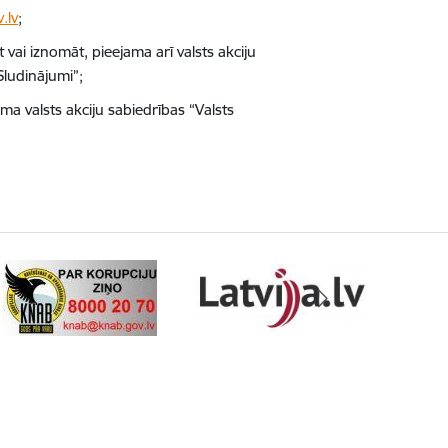
.lv
;
vai iznomāt, pieejama arī valsts akciju
Sludinājumi”;
a valsts akciju sabiedrības “Valsts