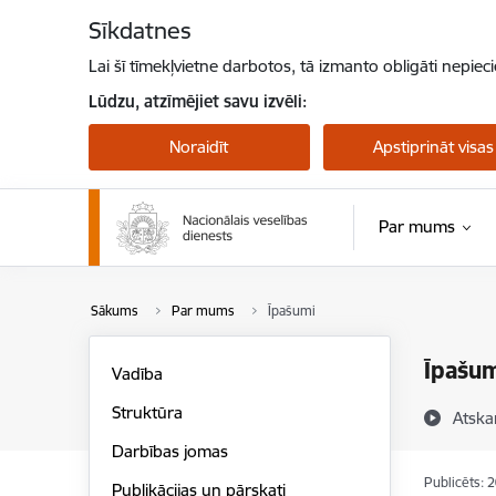
Pāriet uz lapas saturu
Sīkdatnes
Lai šī tīmekļvietne darbotos, tā izmanto obligāti nepiec
Lūdzu, atzīmējiet savu izvēli:
Noraidīt
Apstiprināt visas
Par mums
Sākums
Par mums
Īpašumi
Īpašu
Vadība
Struktūra
Atska
Darbības jomas
Publicēts: 
Publikācijas un pārskati