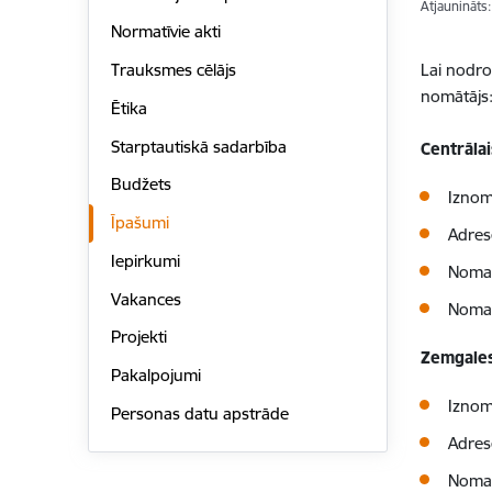
Atjaunināts
Normatīvie akti
Lai nodro
Trauksmes cēlājs
nomātājs
Ētika
Starptautiskā sadarbība
Centrālai
Budžets
Iznom
Īpašumi
Adrese
Iepirkumi
Nomas
Vakances
Nomas
Projekti
Zemgales
Pakalpojumi
Iznom
Personas datu apstrāde
Adres
Nomas