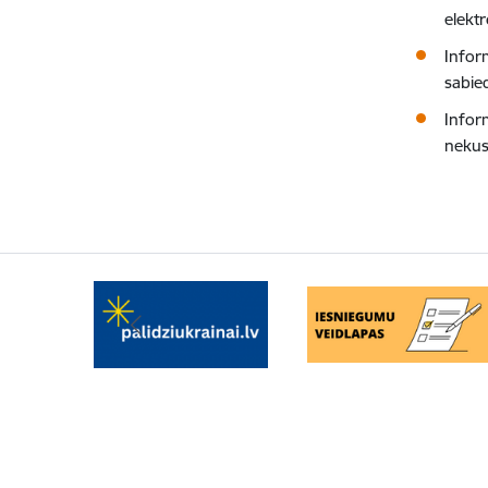
elekt
Infor
sabie
Infor
nekus