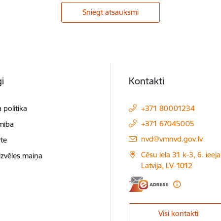
Sniegt atsauksmi
i
Kontakti
 politika
+371 80001234
+371 67045005
mība
E-pasts:
nvd@vmnvd.gov.lv
te
Cēsu iela 31 k-3, 6. ieeja
izvēles maiņa
Latvija, LV-1012
Visi kontakti