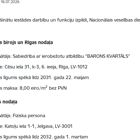
: 16.07.2026.
šinātu iestādes darbību un funkciju izpildi, Nacionālais veselības 
:
s birojs un Rīgas nodaļa
ātājs: Sabiedrība ar ierobežotu atbildību "BARONS KVARTĀLS"
: Cēsu iela 31, k-3, 6. ieeja, Rīga, LV-1012
 līgums spēkā līdz 2031. gada 22. maijam
2
 maksa: 8,00 eiro/m
bez PVN
 nodaļa
ātājs: Fiziska persona
e: Katoļu iela 1-1, Jelgava, LV-3001
 līgums spēkā līdz 2032. gada 1. martam