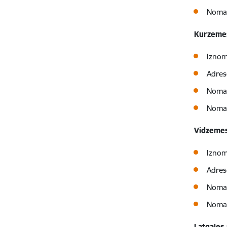
Nomas
Kurzeme
Iznom
Adres
Nomas
Nomas
Vidzemes
Iznom
Adrese
Nomas
Nomas
Latgales