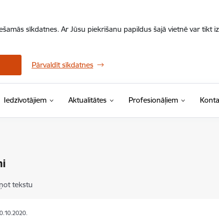
iešamās sīkdatnes. Ar Jūsu piekrišanu papildus šajā vietnē var tikt i
Pārvaldīt sīkdatnes
Iedzīvotājiem
Aktualitātes
Profesionāļiem
Konta
mi
ņot tekstu
20.10.2020.