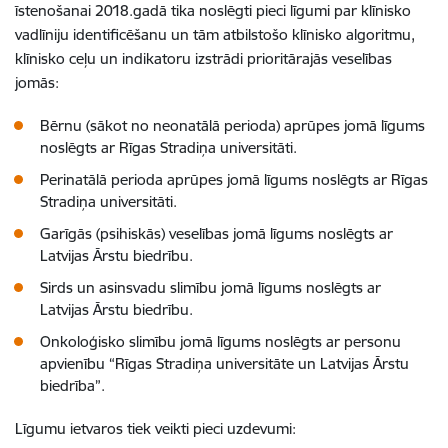
īstenošanai 2018.gadā tika noslēgti pieci līgumi par klīnisko
vadlīniju identificēšanu un tām atbilstošo klīnisko algoritmu,
klīnisko ceļu un indikatoru izstrādi prioritārajās veselības
jomās:
Bērnu (sākot no neonatālā perioda) aprūpes jomā līgums
noslēgts ar Rīgas Stradiņa universitāti.
Perinatālā perioda aprūpes jomā līgums noslēgts ar Rīgas
Stradiņa universitāti.
Garīgās (psihiskās) veselības jomā līgums noslēgts ar
Latvijas Ārstu biedrību.
Sirds un asinsvadu slimību jomā līgums noslēgts ar
Latvijas Ārstu biedrību.
Onkoloģisko slimību jomā līgums noslēgts ar personu
apvienību “Rīgas Stradiņa universitāte un Latvijas Ārstu
biedrība”.
Līgumu ietvaros tiek veikti pieci uzdevumi: