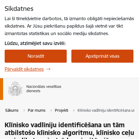
Pāriet uz lapas saturu
Sīkdatnes
Spied
lai meklētu
Enter
Lai šī tīmekļvietne darbotos, tā izmanto obligāti nepieciešamās
sīkdatnes. Ar Jūsu piekrišanu papildus šajā vietnē var tikt
izmantotas statistikas un sociālo mediju sīkdatnes.
Lūdzu, atzīmējiet savu izvēli:
Noraidīt
Apstiprināt visas
Pārvaldīt sīkdatnes
Sākums
Par mums
Projekti
Klīnisko vadlīniju identificēšana un 
Klīnisko vadlīniju identificēšana un tām
atbilstošo klīnisko algoritmu, klīnisko ceļu