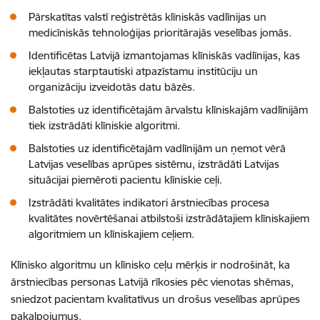
Pārskatītas valstī reģistrētās klīniskās vadlīnijas un
medicīniskās tehnoloģijas prioritārajās veselības jomās.
Identificētas Latvijā izmantojamas klīniskās vadlīnijas, kas
iekļautas starptautiski atpazīstamu institūciju un
organizāciju izveidotās datu bāzēs.
Balstoties uz identificētajām ārvalstu klīniskajām vadlīnijām
tiek izstrādāti klīniskie algoritmi.
Balstoties uz identificētajām vadlīnijām un ņemot vērā
Latvijas veselības aprūpes sistēmu, izstrādāti Latvijas
situācijai piemēroti pacientu klīniskie ceļi.
Izstrādāti kvalitātes indikatori ārstniecības procesa
kvalitātes novērtēšanai atbilstoši izstrādātajiem klīniskajiem
algoritmiem un klīniskajiem ceļiem.
Klīnisko algoritmu un klīnisko ceļu mērķis ir nodrošināt, ka
ārstniecības personas Latvijā rīkosies pēc vienotas shēmas,
sniedzot pacientam kvalitatīvus un drošus veselības aprūpes
pakalpojumus.