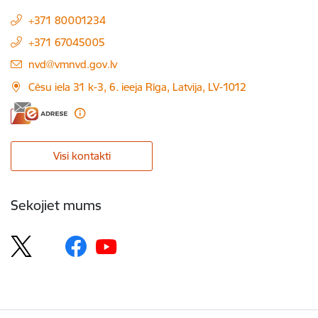
+371 80001234
+371 67045005
E-pasts:
nvd@vmnvd.gov.lv
Cēsu iela 31 k-3, 6. ieeja Rīga, Latvija, LV-1012
Visi kontakti
Sekojiet mums