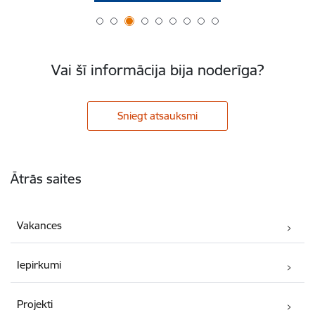
Vai šī informācija bija noderīga?
Sniegt atsauksmi
Kājene
Ātrās saites
Vakances
Iepirkumi
Projekti