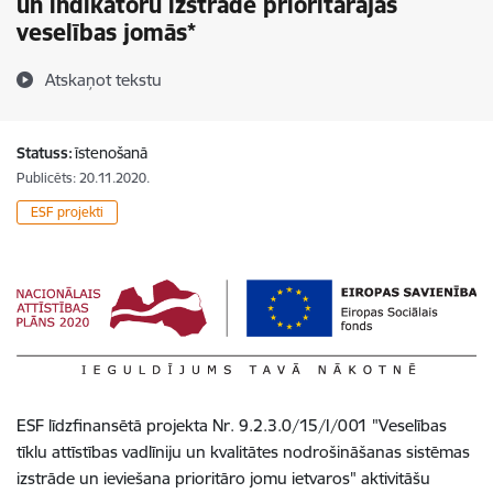
un indikatoru izstrāde prioritārajās
veselības jomās*
Atskaņot tekstu
Statuss:
īstenošanā
Publicēts: 20.11.2020.
ESF projekti
ESF līdzfinansētā projekta Nr. 9.2.3.0/15/I/001 "Veselības
tīklu attīstības vadlīniju un kvalitātes nodrošināšanas sistēmas
izstrāde un ieviešana prioritāro jomu ietvaros" aktivitāšu