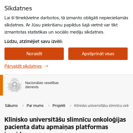
Pāriet uz lapas saturu
Sīkdatnes
Spied
lai meklētu
Enter
Lai šī tīmekļvietne darbotos, tā izmanto obligāti nepieciešamās
sīkdatnes. Ar Jūsu piekrišanu papildus šajā vietnē var tikt
izmantotas statistikas un sociālo mediju sīkdatnes.
Lūdzu, atzīmējiet savu izvēli:
Noraidīt
Apstiprināt visas
Pārvaldīt sīkdatnes
Sākums
Par mums
Projekti
Klīnisko universitāšu slimnīcu onko
Klīnisko universitāšu slimnīcu onkoloģijas
pacienta datu apmaiņas platformas