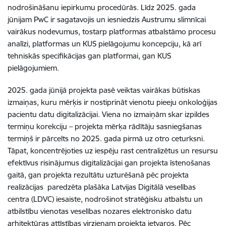
nodrošināšanu iepirkumu procedūrās. Līdz 2025. gada
jūnijam PwC ir sagatavojis un iesniedzis Austrumu slimnīcai
vairākus nodevumus, tostarp platformas atbalstāmo procesu
analīzi, platformas un KUS pielāgojumu koncepciju, kā arī
tehniskās specifikācijas gan platformai, gan KUS
pielāgojumiem.
2025. gada jūnijā projekta pasē veiktas vairākas būtiskas
izmaiņas, kuru mērķis ir nostiprināt vienotu pieeju onkoloģijas
pacientu datu digitalizācijai. Viena no izmaiņām skar izpildes
termiņu korekciju – projekta mērķa rādītāju sasniegšanas
termiņš ir pārcelts no 2025. gada pirmā uz otro ceturksni.
Tāpat, koncentrējoties uz iespēju rast centralizētus un resursu
efektīvus risinājumus digitalizācijai gan projekta īstenošanas
gaitā, gan projekta rezultātu uzturēšanā pēc projekta
realizācijas paredzēta plašāka Latvijas Digitālā veselības
centra (LDVC) iesaiste, nodrošinot stratēģisku atbalstu un
atbilstību vienotas veselības nozares elektronisko datu
arhitektūras attīstības virzienam projekta ietvaros. Pēc