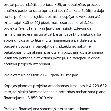
prototipa aprobācijas perioda KUS, un detalizētas procesu
analīzes pacientu datu apmaiņai secināts, ka arī būtisku daļu
no turpmākiem projekta posmiem iespējams veikt pamatā
izmantojot KUS iekšēji pieejamos resursus, efektīvākai
projekta īstenošanai, kas ļautu samazināt izdevumus
risinājuma ieviešanai un attīstībai un paveikt plašāku darba
apjomu. Līdz ar to tika virzīta finansējuma pārdale starp
budžeta pozīcijām, pārceļot daļu līdzekļu no sākotnēji
pakalpojumu izmaksām plānotajām pozīcijām uz īstenošanā
iesaistītā personāla atlīdzības pozīciju, un tādējādi veicinot
efektīvu projekta īstenošanu.
Projekts turpinās līdz 2026. gada 31. maijam.
Kopējās plānotās projekta attiecināmās izmaksas ir 4 229 632
eiro, tai skaitā Atveseļošanas un noturības mehānisma plāna
finansējums – 3 850 000 eiro.
Projekta finansējuma saņēmējs ir Austrumu slimnīca,