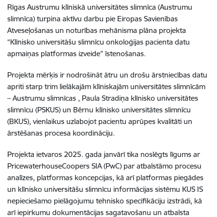
Rīgas Austrumu klīniskā universitātes slimnīca (Austrumu
slimnīca) turpina aktīvu darbu pie Eiropas Savienības
Atveseļošanas un noturības mehānisma plāna projekta
“Klīnisko universitāšu slimnīcu onkoloģijas pacienta datu
apmaiņas platformas izveide” īstenošanas.
Projekta mērķis ir nodrošināt ātru un drošu ārstniecības datu
apriti starp trim lielākajām klīniskajām universitātes slimnīcām
– Austrumu slimnīcas , Paula Stradiņa klīnisko universitātes
slimnīcu (PSKUS) un Bērnu klīnisko universitātes slimnīcu
(BKUS), vienlaikus uzlabojot pacientu aprūpes kvalitāti un
ārstēšanas procesa koordināciju.
Projekta ietvaros 2025. gada janvārī tika noslēgts līgums ar
PricewaterhouseCoopers SIA (PwC) par atbalstāmo procesu
analīzes, platformas koncepcijas, kā arī platformas piegādes
un klīnisko universitāšu slimnīcu informācijas sistēmu KUS IS
nepieciešamo pielāgojumu tehnisko specifikāciju izstrādi, kā
arī iepirkumu dokumentācijas sagatavošanu un atbalsta