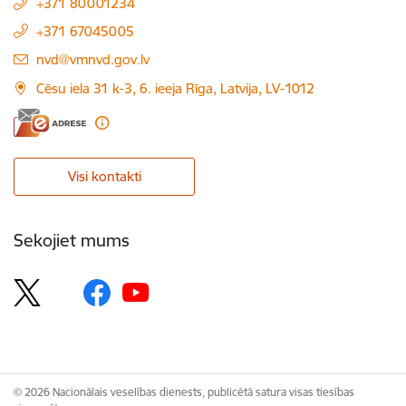
+371 80001234
+371 67045005
E-pasts:
nvd@vmnvd.gov.lv
Cēsu iela 31 k-3, 6. ieeja Rīga, Latvija, LV-1012
Visi kontakti
Sekojiet mums
© 2026 Nacionālais veselības dienests, publicētā satura visas tiesības