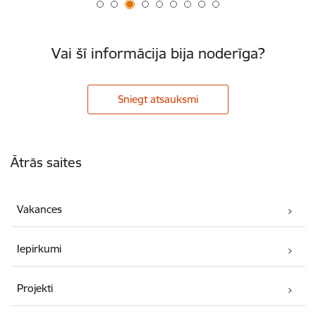
Vai šī informācija bija noderīga?
Sniegt atsauksmi
Kājene
Ātrās saites
Vakances
Iepirkumi
Projekti