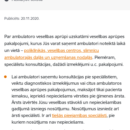
Publicēts: 20.11.2020.
Par ambulatoro veselības aprūpi uzskatāmi veselības aprūpes
pakalpojumi, kurus Jūs varat saņemt ambulatori noteiktā laikā
un vietā –
poliklīnikās, veselības centros, slimnīcu
ambulatorajās daļās un uzņemšanas nodaļās
. Piemēram,
speciālistu konsultācijas, dažādi izmeklējumi u.c. pakalpojumi.
Lai ambulatori saņemtu konsultācijas pie speciālistiem,
veiktu diagnostiskos izmeklējumus vai citus ambulatoros
veselības aprūpes pakalpojumus, maksājot tikai pacienta
iemaksu, iepriekš nepieciešams vērsties pie ģimenes ārsta.
Ārsts izvērtēs Jūsu veselības stāvokli un nepieciešamības
gadījumā izsniegs nosūtījumu. Nosūtījumus izsniedz arī
ārsti speciālisti. Ir arī
tiešās pieejamības speciālisti
, pie
kuriem nosūtījums nav nepieciešams.