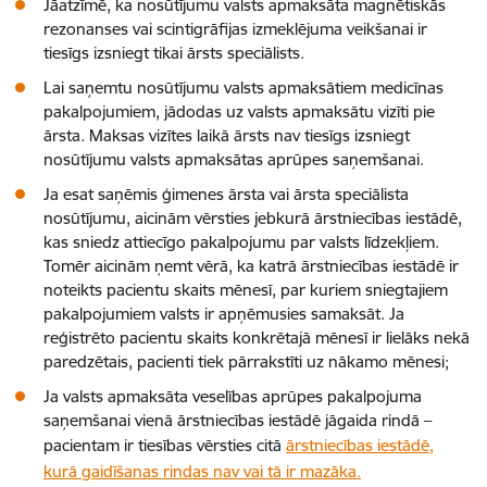
Jāatzīmē, ka nosūtījumu valsts apmaksāta magnētiskās
rezonanses vai scintigrāfijas izmeklējuma veikšanai ir
tiesīgs izsniegt tikai ārsts speciālists.
Lai saņemtu nosūtījumu valsts apmaksātiem medicīnas
pakalpojumiem, jādodas uz valsts apmaksātu vizīti pie
ārsta. Maksas vizītes laikā ārsts nav tiesīgs izsniegt
nosūtījumu valsts apmaksātas aprūpes saņemšanai.
Ja esat saņēmis ģimenes ārsta vai ārsta speciālista
nosūtījumu, aicinām vērsties jebkurā ārstniecības iestādē,
kas sniedz attiecīgo pakalpojumu par valsts līdzekļiem.
Tomēr aicinām ņemt vērā, ka katrā ārstniecības iestādē ir
noteikts pacientu skaits mēnesī, par kuriem sniegtajiem
pakalpojumiem valsts ir apņēmusies samaksāt. Ja
reģistrēto pacientu skaits konkrētajā mēnesī ir lielāks nekā
paredzētais, pacienti tiek pārrakstīti uz nākamo mēnesi;
Ja valsts apmaksāta veselības aprūpes pakalpojuma
saņemšanai vienā ārstniecības iestādē jāgaida rindā –
pacientam ir tiesības vērsties citā
ārstniecības iestādē,
kurā gaidīšanas rindas nav vai tā ir mazāka.