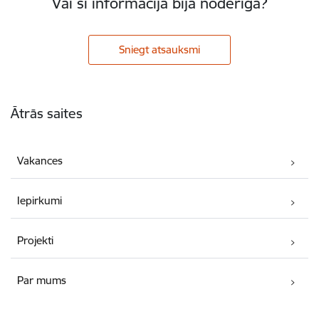
Vai šī informācija bija noderīga?
Sniegt atsauksmi
Kājene
Ātrās saites
Vakances
Iepirkumi
Projekti
Par mums