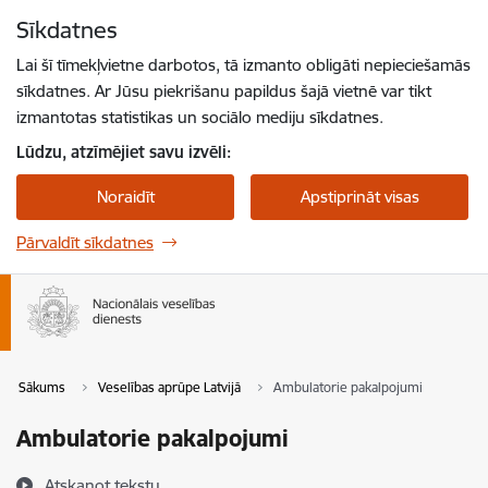
Pāriet uz lapas saturu
Sīkdatnes
Spied
lai meklētu
Enter
Lai šī tīmekļvietne darbotos, tā izmanto obligāti nepieciešamās
sīkdatnes. Ar Jūsu piekrišanu papildus šajā vietnē var tikt
izmantotas statistikas un sociālo mediju sīkdatnes.
Lūdzu, atzīmējiet savu izvēli:
Noraidīt
Apstiprināt visas
Pārvaldīt sīkdatnes
Sākums
Veselības aprūpe Latvijā
Ambulatorie pakalpojumi
Ambulatorie pakalpojumi
Atskaņot tekstu