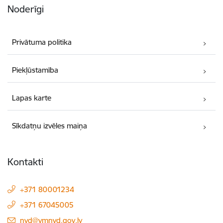
Noderīgi
Privātuma politika
Piekļūstamība
Lapas karte
Sīkdatņu izvēles maiņa
Kontakti
+371 80001234
+371 67045005
E-pasts:
nvd@vmnvd.gov.lv