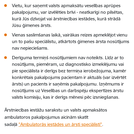
Vietu, kur saņemt valsts apmaksātu veselības aprūpes
pakalpojumu, var izvēlēties brīvi - neatkarīgi no pilsētas,
kurā Jūs dzīvojat vai ārstniecības iestādes, kurā strādā
Jūsu ģimenes ārsts.
Vienas saslimšanas laikā, vairākas reizes apmeklējot vienu
un to pašu speciālistu, atkārtots ģimenes ārsta nosūtījums
nav nepieciešams.
Derīguma termiņš nosūtījumiem nav noteikts. Līdz ar to
nosūtījums, piemēram, uz diagnostisko izmeklējumu vai
pie speciālista ir derīgs bez termiņa ierobežojuma, kamēr
konkrētais pakalpojums pacientam ir aktuāls (var izvērtēt
ārsts) un pacients ir saņēmis pakalpojumu. Izņēmums ir
nosūtījums uz Veselības un darbspēju ekspertīzes ārstu
valsts komisiju, kas ir derīgs mēnesi pēc izsniegšanas.
Ārstniecības iestāžu sarakstu un valsts apmaksātos
ambulatoros pakalpojumus aicinām skatīt
sadaļā
"
Ambulatorās iestādes un ārsti speciālisti
"
.